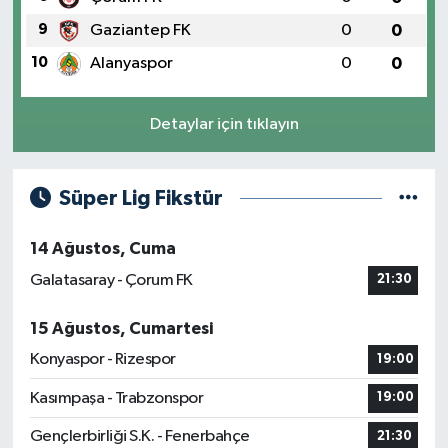
9
Gaziantep FK
0
0
10
Alanyaspor
0
0
Detaylar için tıklayın
Süper Lig Fikstür
14 Ağustos, Cuma
Galatasaray - Çorum FK
21:30
15 Ağustos, Cumartesi
Konyaspor - Rizespor
19:00
Kasımpaşa - Trabzonspor
19:00
Gençlerbirliği S.K. - Fenerbahçe
21:30