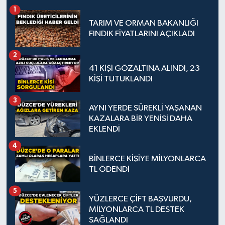
1
TARIM VE ORMAN BAKANLIĞI
FINDIK FİYATLARINI AÇIKLADI
2
41 KİŞİ GÖZALTINA ALINDI, 23
KİŞİ TUTUKLANDI
3
AYNI YERDE SÜREKLİ YAŞANAN
KAZALARA BİR YENİSİ DAHA
EKLENDİ
4
BİNLERCE KİŞİYE MİLYONLARCA
TL ÖDENDİ
5
YÜZLERCE ÇİFT BAŞVURDU,
MİLYONLARCA TL DESTEK
SAĞLANDI