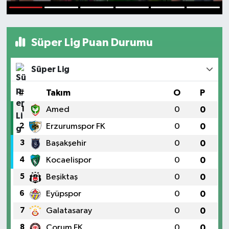
1
2
3
4
5
6
Süper Lig Puan Durumu
Süper Lig
#
Takım
O
P
1
Amed
0
0
2
Erzurumspor FK
0
0
3
Başakşehir
0
0
4
Kocaelispor
0
0
5
Beşiktaş
0
0
6
Eyüpspor
0
0
7
Galatasaray
0
0
8
Çorum FK
0
0