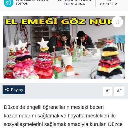
22.12.2019 - 10:59
99
EDITÖR
YAYINLANMA
GÖSTERIM
Paylaş
-
+
A
A
Düzce’de engelli öğrencilerin mesleki beceri
kazanmalarını sağlamak ve hayatta meslekleri ile
sosyalleşmelerini sağlamak amacıyla kurulan Düzce