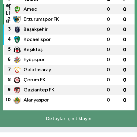
1
Amed
0
0
2
Erzurumspor FK
0
0
3
Başakşehir
0
0
4
Kocaelispor
0
0
5
Beşiktaş
0
0
6
Eyüpspor
0
0
7
Galatasaray
0
0
8
Çorum FK
0
0
9
Gaziantep FK
0
0
10
Alanyaspor
0
0
Detaylar için tıklayın