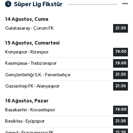
Süper Lig Fikstür
14 Ağustos, Cuma
Galatasaray - Çorum FK
21:30
15 Ağustos, Cumartesi
Konyaspor - Rizespor
19:00
Kasımpaşa - Trabzonspor
19:00
Gençlerbirliği S.K. - Fenerbahçe
21:30
Gaziantep FK - Alanyaspor
21:30
16 Ağustos, Pazar
Başakşehir - Kocaelispor
19:00
Beşiktaş - Eyüpspor
21:30
Amed - Erzurumspor FK
21:30