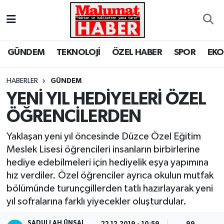
Nöbetçi Eczaneler
GÜNDEM
TEKNOLOJİ
ÖZEL HABER
SPOR
EK
Hava Durumu
HABERLER
GÜNDEM
Trafik Durumu
YENİ YIL HEDİYELERİ ÖZEL
ÖĞRENCİLERDEN
Süper Lig Puan Durumu ve Fikstür
Yaklaşan yeni yıl öncesinde Düzce Özel Eğitim
Tüm Manşetler
Meslek Lisesi öğrencileri insanların birbirlerine
hediye edebilmeleri için hediyelik eşya yapımına
Son Dakika Haberleri
hız verdiler. Özel öğrenciler ayrıca okulun mutfak
bölümünde turunçgillerden tatlı hazırlayarak yeni
Haber Arşivi
yıl sofralarına farklı yiyecekler oluşturdular.
SADULLAH ÜNSAL