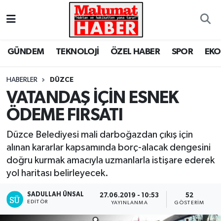
Nöbetçi Eczaneler
GÜNDEM
TEKNOLOJİ
ÖZEL HABER
SPOR
EK
Hava Durumu
HABERLER
DÜZCE
Trafik Durumu
VATANDAŞ İÇİN ESNEK
ÖDEME FIRSATI
Süper Lig Puan Durumu ve Fikstür
Düzce Belediyesi mali darboğazdan çıkış için
Tüm Manşetler
alınan kararlar kapsamında borç-alacak dengesini
doğru kurmak amacıyla uzmanlarla istişare ederek
Son Dakika Haberleri
yol haritası belirleyecek.
Haber Arşivi
SADULLAH ÜNSAL
27.06.2019 - 10:53
52
EDITÖR
YAYINLANMA
GÖSTERIM