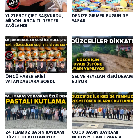
YÜZLERCE ÇİFT BAŞVURDU,
DENİZE GİRMEK BUGÜN DE
MİLYONLARCA TL DESTEK
YASAK
SAĞLANDI
ÖNCÜ HABER EKİBİ
SEL VE HEYELAN RİSKİ DEVAM
VATANDAŞLARA SORDU
EDİYOR
24 TEMMUZ BASIN BAYRAMI
ÇGCD BASIN BAYRAMI
DÜZCE’DE KUTLANIYOR
NEDENİYLE ANITPARK’A