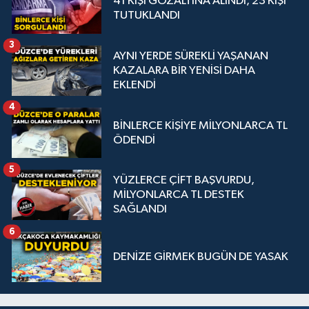
41 KİŞİ GÖZALTINA ALINDI, 23 KİŞİ
TUTUKLANDI
3
AYNI YERDE SÜREKLİ YAŞANAN
KAZALARA BİR YENİSİ DAHA
EKLENDİ
4
BİNLERCE KİŞİYE MİLYONLARCA TL
ÖDENDİ
5
YÜZLERCE ÇİFT BAŞVURDU,
MİLYONLARCA TL DESTEK
SAĞLANDI
6
DENİZE GİRMEK BUGÜN DE YASAK