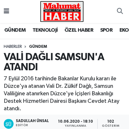
Nöbetçi Eczaneler
GÜNDEM
TEKNOLOJİ
ÖZEL HABER
SPOR
EK
Hava Durumu
HABERLER
GÜNDEM
Trafik Durumu
VALİ DAĞLI SAMSUN'A
ATANDI
Süper Lig Puan Durumu ve Fikstür
7 Eylül 2016 tarihinde Bakanlar Kurulu kararı ile
Tüm Manşetler
Düzce'ya atanan Vali Dr. Zülkif Dağlı, Samsun
Valiliğine atanırken Düzce'ye İçişleri Bakanlığı
Son Dakika Haberleri
Destek Hizmetleri Dairesi Başkanı Cevdet Atay
atandı.
Haber Arşivi
SADULLAH ÜNSAL
10.06.2020 - 18:10
102
EDITÖR
YAYINLANMA
GÖSTERIM