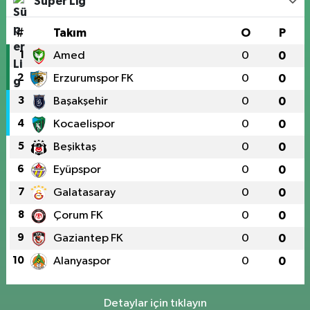
Süper Lig
#
Takım
O
P
1
Amed
0
0
2
Erzurumspor FK
0
0
3
Başakşehir
0
0
4
Kocaelispor
0
0
5
Beşiktaş
0
0
6
Eyüpspor
0
0
7
Galatasaray
0
0
8
Çorum FK
0
0
9
Gaziantep FK
0
0
10
Alanyaspor
0
0
Detaylar için tıklayın