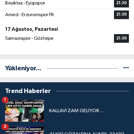
Beşiktaş - Eyüpspor
21:30
Amed - Erzurumspor FK
21:30
17 Ağustos, Pazartesi
Samsunspor - Göztepe
21:30
Yükleniyor...
Trend Haberler
1
KALLAVİ ZAM GELİYOR…
2