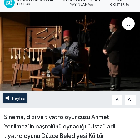
22.01.2018 - 12:49
98
EDITÖR
YAYINLANMA
GÖSTERIM
Paylaş
-
+
A
A
Sinema, dizi ve tiyatro oyuncusu Ahmet
Yenilmez’in başrolünü oynadığı “Usta” adlı
tiyatro oyunu Düzce Belediyesi Kültür