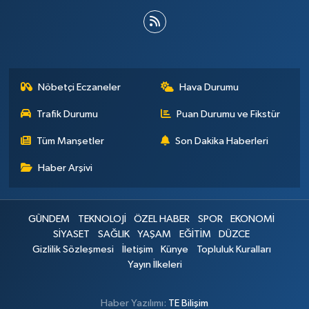
Nöbetçi Eczaneler
Hava Durumu
Trafik Durumu
Puan Durumu ve Fikstür
Tüm Manşetler
Son Dakika Haberleri
Haber Arşivi
GÜNDEM
TEKNOLOJİ
ÖZEL HABER
SPOR
EKONOMİ
SİYASET
SAĞLIK
YAŞAM
EĞİTİM
DÜZCE
Gizlilik Sözleşmesi
İletişim
Künye
Topluluk Kuralları
Yayın İlkeleri
Haber Yazılımı:
TE Bilişim