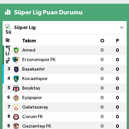
Süper Lig Puan Durumu
Süper Lig
#
Takım
O
P
1
Amed
0
0
2
Erzurumspor FK
0
0
3
Başakşehir
0
0
4
Kocaelispor
0
0
5
Beşiktaş
0
0
6
Eyüpspor
0
0
7
Galatasaray
0
0
8
Çorum FK
0
0
9
Gaziantep FK
0
0