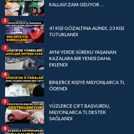
KALLAVİ ZAM GELİYOR…
2
41 KİŞİ GÖZALTINA ALINDI, 23 KİŞİ
TUTUKLANDI
3
AYNI YERDE SÜREKLİ YAŞANAN
KAZALARA BİR YENİSİ DAHA
EKLENDİ
4
BİNLERCE KİŞİYE MİLYONLARCA TL
ÖDENDİ
5
YÜZLERCE ÇİFT BAŞVURDU,
MİLYONLARCA TL DESTEK
SAĞLANDI
6