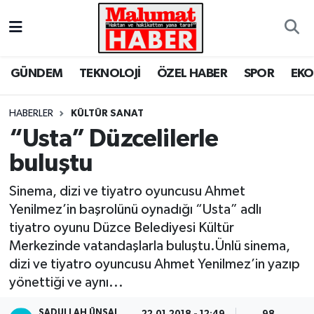
Nöbetçi Eczaneler
GÜNDEM
TEKNOLOJİ
ÖZEL HABER
SPOR
EK
Hava Durumu
HABERLER
KÜLTÜR SANAT
Trafik Durumu
“Usta” Düzcelilerle
buluştu
Süper Lig Puan Durumu ve Fikstür
Sinema, dizi ve tiyatro oyuncusu Ahmet
Tüm Manşetler
Yenilmez’in başrolünü oynadığı “Usta” adlı
tiyatro oyunu Düzce Belediyesi Kültür
Son Dakika Haberleri
Merkezinde vatandaşlarla buluştu.Ünlü sinema,
dizi ve tiyatro oyuncusu Ahmet Yenilmez’in yazıp
Haber Arşivi
yönettiği ve aynı...
SADULLAH ÜNSAL