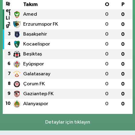
#
Takım
O
P
1
Amed
0
0
2
Erzurumspor FK
0
0
3
Başakşehir
0
0
4
Kocaelispor
0
0
5
Beşiktaş
0
0
6
Eyüpspor
0
0
7
Galatasaray
0
0
8
Çorum FK
0
0
9
Gaziantep FK
0
0
10
Alanyaspor
0
0
Detaylar için tıklayın