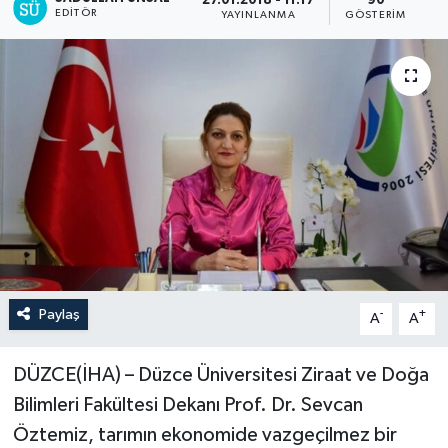
27.01.2018 - 11:17
90
EDITÖR
YAYINLANMA
GÖSTERIM
Paylaş
-
+
A
A
DÜZCE(İHA) – Düzce Üniversitesi Ziraat ve Doğa
Bilimleri Fakültesi Dekanı Prof. Dr. Sevcan
Öztemiz, tarımın ekonomide vazgeçilmez bir