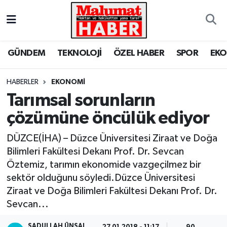
Nöbetçi Eczaneler
GÜNDEM
TEKNOLOJİ
ÖZEL HABER
SPOR
EK
Hava Durumu
HABERLER
EKONOMİ
Trafik Durumu
Tarımsal sorunların
çözümüne öncülük ediyor
Süper Lig Puan Durumu ve Fikstür
DÜZCE(İHA) – Düzce Üniversitesi Ziraat ve Doğa
Tüm Manşetler
Bilimleri Fakültesi Dekanı Prof. Dr. Sevcan
Öztemiz, tarımın ekonomide vazgeçilmez bir
Son Dakika Haberleri
sektör olduğunu söyledi.Düzce Üniversitesi
Ziraat ve Doğa Bilimleri Fakültesi Dekanı Prof. Dr.
Haber Arşivi
Sevcan...
SADULLAH ÜNSAL