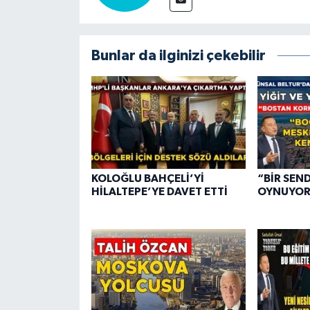
Bunlar da ilginizi çekebilir
KOLOĞLU BAHÇELİ’Yİ
“BİR SEND
HİLALTEPE’YE DAVET ETTİ
OYNUYOR