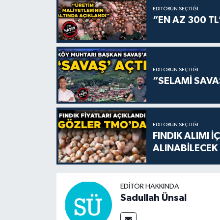
EDITÖRÜN SEÇTIĞI
“EN AZ 300 TL
EDITÖRÜN SEÇTIĞI
“SELAMİ SAV
EDITÖRÜN SEÇTIĞI
FINDIK ALIMI 
ALINABİLECEK
EDITÖR HAKKINDA
Sadullah Ünsal