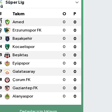
Süper Lig
#
Takım
O
P
1
Amed
0
0
2
Erzurumspor FK
0
0
3
Başakşehir
0
0
4
Kocaelispor
0
0
5
Beşiktaş
0
0
6
Eyüpspor
0
0
7
Galatasaray
0
0
8
Çorum FK
0
0
9
Gaziantep FK
0
0
0
Alanyaspor
0
0
Detaylar için tıklayın