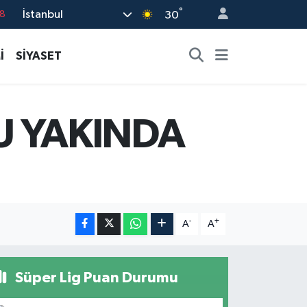
°
İstanbul
18
30
8
İ
SİYASET
2
8
3
 YAKINDA
4
-
+
A
A
Süper Lig Puan Durumu