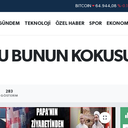
BITCOIN
64.944,08
%-0.
DOLAR
47,7436
%0.1
GÜNDEM
TEKNOLOJİ
ÖZEL HABER
SPOR
EKONOM
EURO
55,2510
%0.3
STERLİN
64,4811
%0.3
GRAM ALTIN
6660.55
%0.0
U BUNUN KOKUSU
BİST100
13.779
%-1
283
GÖSTERIM