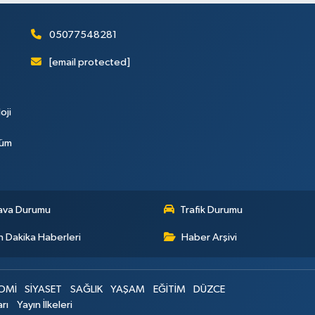
05077548281
[email protected]
oji
Tüm
ava Durumu
Trafik Durumu
 Dakika Haberleri
Haber Arşivi
OMİ
SİYASET
SAĞLIK
YAŞAM
EĞİTİM
DÜZCE
arı
Yayın İlkeleri