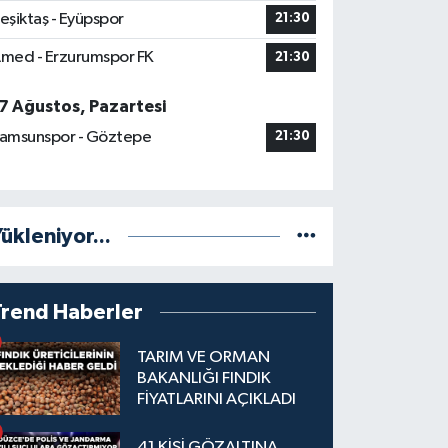
eşiktaş - Eyüpspor
21:30
med - Erzurumspor FK
21:30
7 Ağustos, Pazartesi
amsunspor - Göztepe
21:30
ükleniyor...
Trend Haberler
TARIM VE ORMAN
BAKANLIĞI FINDIK
FİYATLARINI AÇIKLADI
41 KİŞİ GÖZALTINA