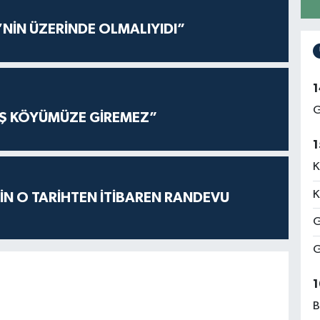
’NİN ÜZERİNDE OLMALIYIDI”
1
G
AŞ KÖYÜMÜZE GİREMEZ”
1
K
K
İÇİN O TARİHTEN İTİBAREN RANDEVU
G
G
1
B