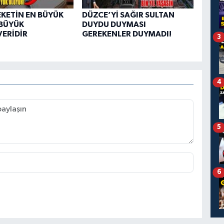
KETİN EN BÜYÜK
DÜZCE’Yİ SAĞIR SULTAN
 BÜYÜK
DUYDU DUYMASI
ERİDİR
GEREKENLER DUYMADI!
3
4
5
6