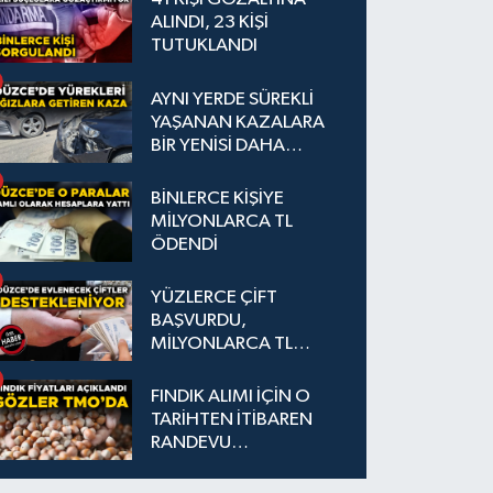
ALINDI, 23 KİŞİ
TUTUKLANDI
AYNI YERDE SÜREKLİ
YAŞANAN KAZALARA
BİR YENİSİ DAHA
EKLENDİ
BİNLERCE KİŞİYE
MİLYONLARCA TL
ÖDENDİ
YÜZLERCE ÇİFT
BAŞVURDU,
MİLYONLARCA TL
DESTEK SAĞLANDI
FINDIK ALIMI İÇİN O
TARİHTEN İTİBAREN
RANDEVU
ALINABİLECEK