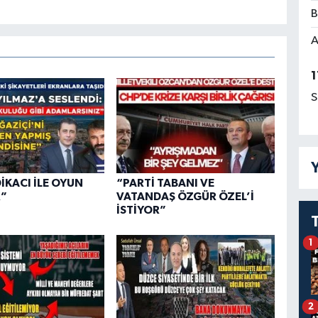
B
A
1
S
Y
İKACI İLE OYUN
“PARTİ TABANI VE
”
VATANDAŞ ÖZGÜR ÖZEL’İ
İSTİYOR”
1
2