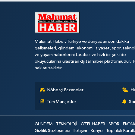
Malumat Haber, Türkiye ve dünyadan son dakika
gelişmeleri, gündem, ekonomi, siyaset, spor, teknol
ve yaşam haberlerini tarafsız ve hızlı bir şekilde
okuyucularına ulaştıran dijital haber platformudur. 
hakları saklıdır.
Nöbetçi Eczaneler
H
Tüm Manşetler
Son
GÜNDEM
TEKNOLOJİ
ÖZEL HABER
SPOR
EKON
Gizlilik Sözleşmesi
İletişim
Künye
Topluluk Kurall