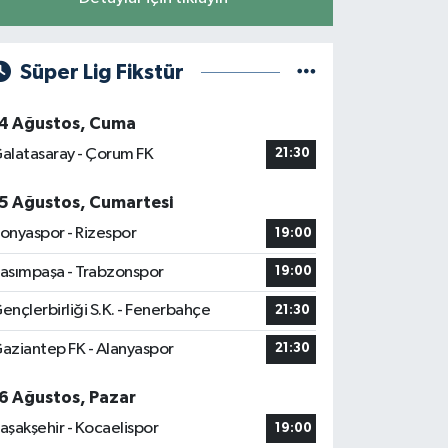
Süper Lig Fikstür
4 Ağustos, Cuma
alatasaray - Çorum FK
21:30
5 Ağustos, Cumartesi
onyaspor - Rizespor
19:00
asımpaşa - Trabzonspor
19:00
ençlerbirliği S.K. - Fenerbahçe
21:30
aziantep FK - Alanyaspor
21:30
6 Ağustos, Pazar
aşakşehir - Kocaelispor
19:00