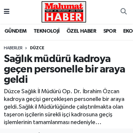
Nöbetçi Eczaneler
GÜNDEM
TEKNOLOJİ
ÖZEL HABER
SPOR
EK
Hava Durumu
HABERLER
DÜZCE
Trafik Durumu
Sağlık müdürü kadroya
geçen personelle bir araya
Süper Lig Puan Durumu ve Fikstür
geldi
Tüm Manşetler
Düzce Sağlık İl Müdürü Op. Dr. İbrahim Özcan
Son Dakika Haberleri
kadroya geçişi gerçekleşen personelle bir araya
geldi.Sağlık il Müdürlüğünde çalıştırılmakta olan
Haber Arşivi
taşeron işçilerin sürekli işçi kadrosuna geçiş
işlemlerinin tamamlanması nedeniyle...