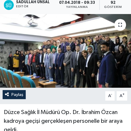
SADULLAH ÜNSAL
07.04.2018 - 09:33
92
EDITÖR
YAYINLANMA
GÖSTERIM
Paylaş
-
+
A
A
Düzce Sağlık İl Müdürü Op. Dr. İbrahim Özcan
kadroya geçişi gerçekleşen personelle bir araya
geldi.