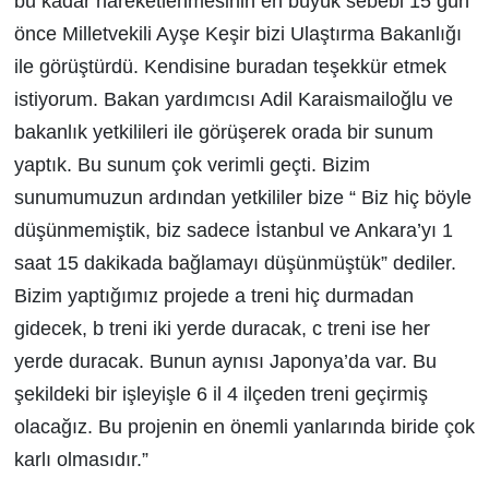
bu kadar hareketlenmesinin en büyük sebebi 15 gün
önce Milletvekili Ayşe Keşir bizi Ulaştırma Bakanlığı
ile görüştürdü. Kendisine buradan teşekkür etmek
istiyorum. Bakan yardımcısı Adil Karaismailoğlu ve
bakanlık yetkilileri ile görüşerek orada bir sunum
yaptık. Bu sunum çok verimli geçti. Bizim
sunumumuzun ardından yetkililer bize “ Biz hiç böyle
düşünmemiştik, biz sadece İstanbul ve Ankara’yı 1
saat 15 dakikada bağlamayı düşünmüştük” dediler.
Bizim yaptığımız projede a treni hiç durmadan
gidecek, b treni iki yerde duracak, c treni ise her
yerde duracak. Bunun aynısı Japonya’da var. Bu
şekildeki bir işleyişle 6 il 4 ilçeden treni geçirmiş
olacağız. Bu projenin en önemli yanlarında biride çok
karlı olmasıdır.”