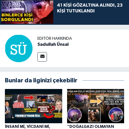
41 KİŞİ GÖZALTINA ALINDI, 23
KİŞİ TUTUKLANDI
EDITÖR HAKKINDA
Sadullah Ünsal
Bunlar da ilginizi çekebilir
İNSANİ Mİ, VİCDANİ Mİ,
“DOĞALGAZI OLMAYAN