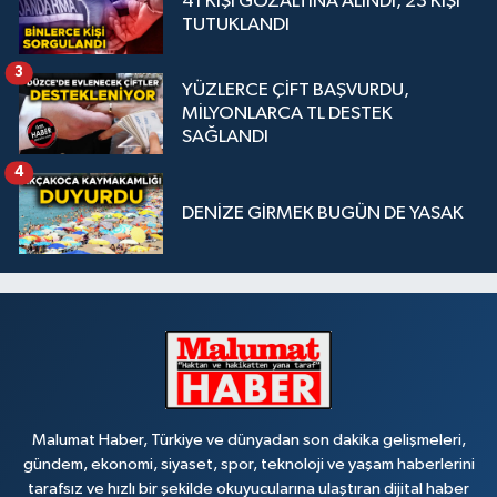
41 KİŞİ GÖZALTINA ALINDI, 23 KİŞİ
TUTUKLANDI
3
YÜZLERCE ÇİFT BAŞVURDU,
MİLYONLARCA TL DESTEK
SAĞLANDI
4
DENİZE GİRMEK BUGÜN DE YASAK
Malumat Haber, Türkiye ve dünyadan son dakika gelişmeleri,
gündem, ekonomi, siyaset, spor, teknoloji ve yaşam haberlerini
tarafsız ve hızlı bir şekilde okuyucularına ulaştıran dijital haber