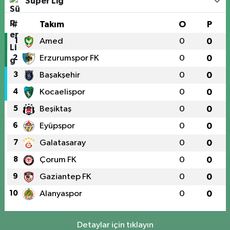
Süper Lig
#
Takım
O
P
1
Amed
0
0
2
Erzurumspor FK
0
0
3
Başakşehir
0
0
4
Kocaelispor
0
0
5
Beşiktaş
0
0
6
Eyüpspor
0
0
7
Galatasaray
0
0
8
Çorum FK
0
0
9
Gaziantep FK
0
0
10
Alanyaspor
0
0
Detaylar için tıklayın