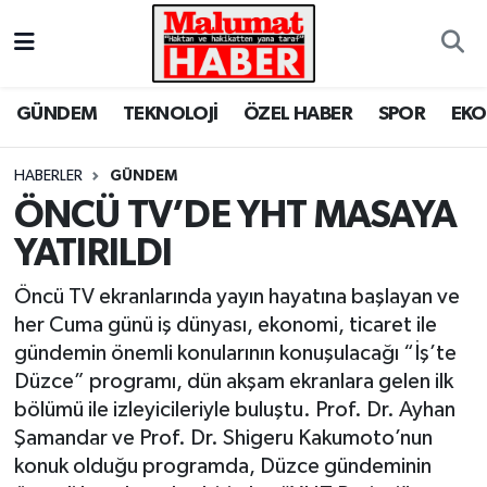
Nöbetçi Eczaneler
GÜNDEM
TEKNOLOJİ
ÖZEL HABER
SPOR
EK
Hava Durumu
HABERLER
GÜNDEM
Trafik Durumu
ÖNCÜ TV’DE YHT MASAYA
YATIRILDI
Süper Lig Puan Durumu ve Fikstür
Öncü TV ekranlarında yayın hayatına başlayan ve
Tüm Manşetler
her Cuma günü iş dünyası, ekonomi, ticaret ile
gündemin önemli konularının konuşulacağı “İş’te
Son Dakika Haberleri
Düzce” programı, dün akşam ekranlara gelen ilk
bölümü ile izleyicileriyle buluştu. Prof. Dr. Ayhan
Haber Arşivi
Şamandar ve Prof. Dr. Shigeru Kakumoto’nun
konuk olduğu programda, Düzce gündeminin