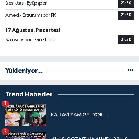
Beşiktaş - Eyüpspor
21:30
Amed - Erzurumspor FK
21:30
17 Ağustos, Pazartesi
Samsunspor - Göztepe
21:30
Yükleniyor...
Trend Haberler
1
KALLAVİ ZAM GELİYOR…
2