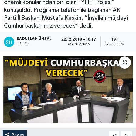
önemli konularından biri olan “YHT Projesi”
konuşuldu. Programa telefon ile bağlanan AK
Parti İl Başkanı Mustafa Keskin, “İnşallah müjdeyi
Cumhurbaşkanımız verecek” dedi.
SADULLAH ÜNSAL
22.12.2019 - 10:17
191
EDITÖR
YAYINLANMA
GÖSTERIM
Paylaş
-
+