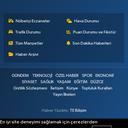
Nöbetçi Eczaneler
Hava Durumu
Trafik Durumu
Puan Durumu ve Fikstür
Tüm Manşetler
Son Dakika Haberleri
Haber Arşivi
GÜNDEM
TEKNOLOJİ
ÖZEL HABER
SPOR
EKONOMİ
SİYASET
SAĞLIK
YAŞAM
EĞİTİM
DÜZCE
Gizlilik Sözleşmesi
İletişim
Künye
Topluluk Kuralları
Yayın İlkeleri
Haber Yazılımı:
TE Bilişim
En iyi site deneyimi sağlamak için çerezlerden