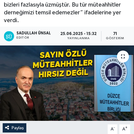
bizleri fazlasıyla üzmüştür. Bu tür müteahhitler
derneğimizi temsil edemezler” ifadelerine yer
verdi.
SADULLAH ÜNSAL
25.06.2025 - 15:32
71
EDITÖR
YAYINLANMA
GÖSTERIM
Paylaş
-
+
A
A