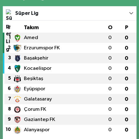
Süper Lig
#
Takım
O
P
1
Amed
0
0
2
Erzurumspor FK
0
0
3
Başakşehir
0
0
4
Kocaelispor
0
0
5
Beşiktaş
0
0
6
Eyüpspor
0
0
7
Galatasaray
0
0
8
Çorum FK
0
0
9
Gaziantep FK
0
0
10
Alanyaspor
0
0