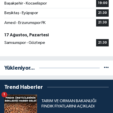
Başakşehir - Kocaelispor
19:00
Beşiktaş - Eyüpspor
21:30
Amed - Erzurumspor FK
21:30
17 Ağustos, Pazartesi
Samsunspor - Göztepe
21:30
Yükleniyor...
Trend Haberler
1
TARIM VE ORMAN BAKANLIĞI
FINDIK FİYATLARINI AÇIKLADI