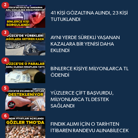
2
41 KİŞİ GÖZALTINA ALINDI, 23 KİŞİ
TUTUKLANDI
3
AYNI YERDE SÜREKLİ YAŞANAN
KAZALARA BİR YENİSİ DAHA
EKLENDİ
4
BİNLERCE KİŞİYE MİLYONLARCA TL
ÖDENDİ
5
YÜZLERCE ÇİFT BAŞVURDU,
MİLYONLARCA TL DESTEK
SAĞLANDI
6
FINDIK ALIMI İÇİN O TARİHTEN
İTİBAREN RANDEVU ALINABİLECEK