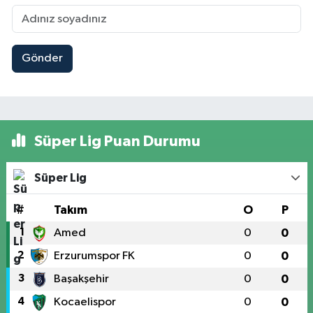
Gönder
Süper Lig Puan Durumu
Süper Lig
#
Takım
O
P
1
Amed
0
0
2
Erzurumspor FK
0
0
3
Başakşehir
0
0
4
Kocaelispor
0
0