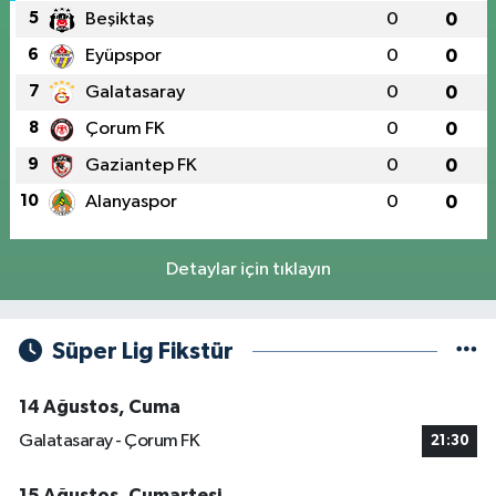
5
Beşiktaş
0
0
6
Eyüpspor
0
0
7
Galatasaray
0
0
8
Çorum FK
0
0
9
Gaziantep FK
0
0
10
Alanyaspor
0
0
Detaylar için tıklayın
Süper Lig Fikstür
14 Ağustos, Cuma
Galatasaray - Çorum FK
21:30
15 Ağustos, Cumartesi