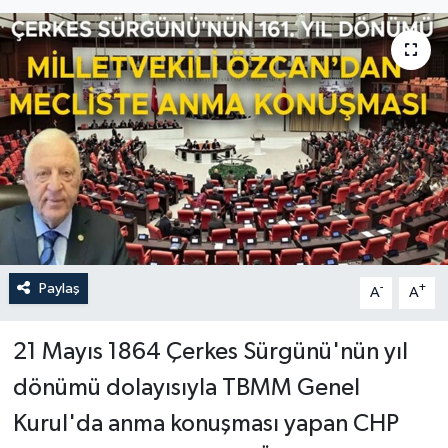
Paylaş
-
+
A
A
21 Mayıs 1864 Çerkes Sürgünü'nün yıl
dönümü dolayısıyla TBMM Genel
Kurul'da anma konuşması yapan CHP