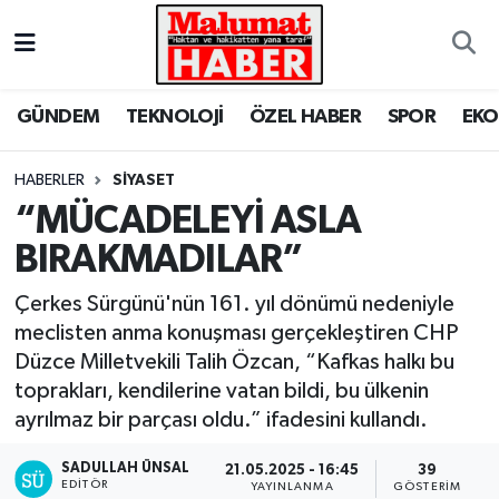
Nöbetçi Eczaneler
GÜNDEM
TEKNOLOJİ
ÖZEL HABER
SPOR
EK
Hava Durumu
HABERLER
SİYASET
Trafik Durumu
“MÜCADELEYİ ASLA
BIRAKMADILAR”
Süper Lig Puan Durumu ve Fikstür
Çerkes Sürgünü'nün 161. yıl dönümü nedeniyle
Tüm Manşetler
meclisten anma konuşması gerçekleştiren CHP
Düzce Milletvekili Talih Özcan, “Kafkas halkı bu
Son Dakika Haberleri
toprakları, kendilerine vatan bildi, bu ülkenin
ayrılmaz bir parçası oldu.” ifadesini kullandı.
Haber Arşivi
SADULLAH ÜNSAL
21.05.2025 - 16:45
39
EDITÖR
YAYINLANMA
GÖSTERIM