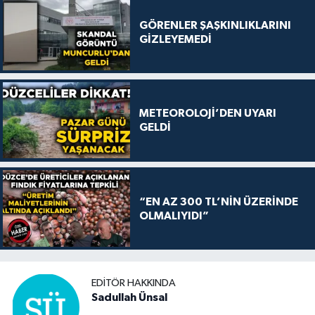
GÖRENLER ŞAŞKINLIKLARINI
GİZLEYEMEDİ
METEOROLOJİ’DEN UYARI
GELDİ
“EN AZ 300 TL’NİN ÜZERİNDE
OLMALIYIDI”
EDITÖR HAKKINDA
Sadullah Ünsal