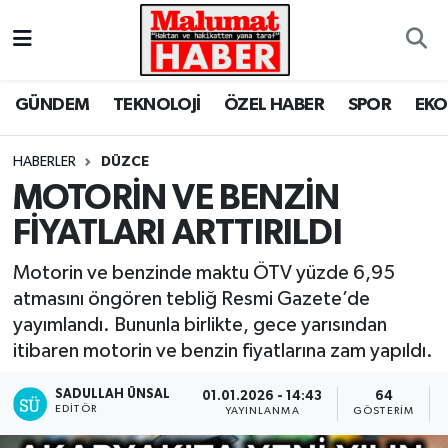
Nöbetçi Eczaneler
GÜNDEM
TEKNOLOJİ
ÖZEL HABER
SPOR
EK
Hava Durumu
HABERLER
DÜZCE
Trafik Durumu
MOTORİN VE BENZİN
FİYATLARI ARTTIRILDI
Süper Lig Puan Durumu ve Fikstür
Motorin ve benzinde maktu ÖTV yüzde 6,95
Tüm Manşetler
atmasını öngören tebliğ Resmi Gazete’de
yayımlandı. Bununla birlikte, gece yarısından
Son Dakika Haberleri
itibaren motorin ve benzin fiyatlarına zam yapıldı.
Haber Arşivi
SADULLAH ÜNSAL
01.01.2026 - 14:43
64
EDITÖR
YAYINLANMA
GÖSTERIM