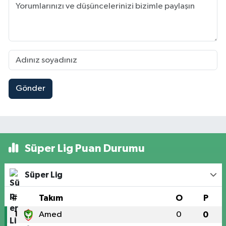
Gönder
Süper Lig Puan Durumu
Süper Lig
#
Takım
O
P
1
Amed
0
0