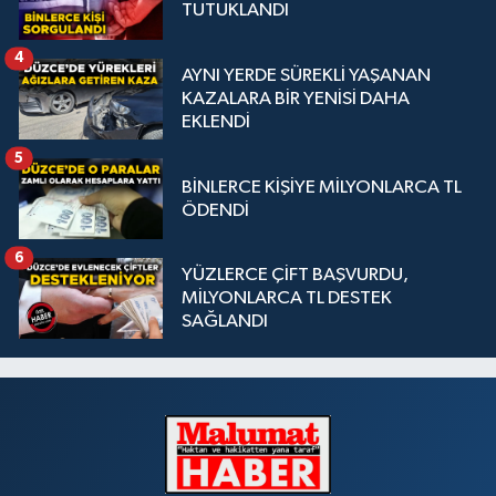
TUTUKLANDI
4
AYNI YERDE SÜREKLİ YAŞANAN
KAZALARA BİR YENİSİ DAHA
EKLENDİ
5
BİNLERCE KİŞİYE MİLYONLARCA TL
ÖDENDİ
6
YÜZLERCE ÇİFT BAŞVURDU,
MİLYONLARCA TL DESTEK
SAĞLANDI