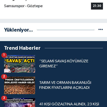
Samsunspor - Göztepe
21:30
Yükleniyor...
Trend Haberler
1
“SELAMİ SAVAŞ KÖYÜMÜZE
GİREMEZ”
2
TARIM VE ORMAN BAKANLIĞI
FINDIK FİYATLARINI AÇIKLADI
3
41 KİŞİ GÖZALTINA ALINDI, 23 KİŞİ