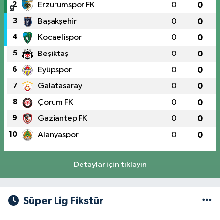
2
Erzurumspor FK
0
0
3
Başakşehir
0
0
4
Kocaelispor
0
0
5
Beşiktaş
0
0
6
Eyüpspor
0
0
7
Galatasaray
0
0
8
Çorum FK
0
0
9
Gaziantep FK
0
0
10
Alanyaspor
0
0
Detaylar için tıklayın
Süper Lig Fikstür