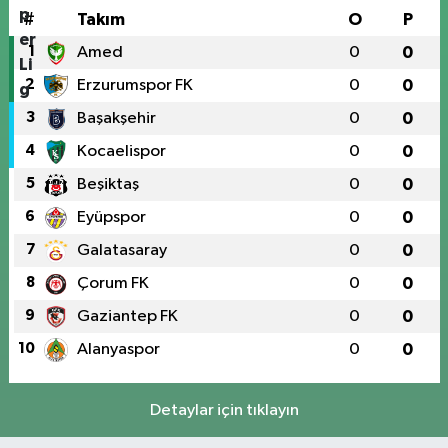
#
Takım
O
P
1
Amed
0
0
2
Erzurumspor FK
0
0
3
Başakşehir
0
0
4
Kocaelispor
0
0
5
Beşiktaş
0
0
6
Eyüpspor
0
0
7
Galatasaray
0
0
8
Çorum FK
0
0
9
Gaziantep FK
0
0
10
Alanyaspor
0
0
Detaylar için tıklayın