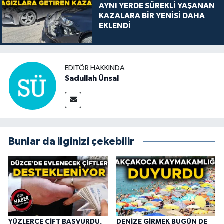
AYNI YERDE SÜREKLİ YAŞANAN
KAZALARA BİR YENİSİ DAHA
EKLENDİ
EDITÖR HAKKINDA
Sadullah Ünsal
Bunlar da ilginizi çekebilir
YÜZLERCE ÇİFT BAŞVURDU,
DENİZE GİRMEK BUGÜN DE