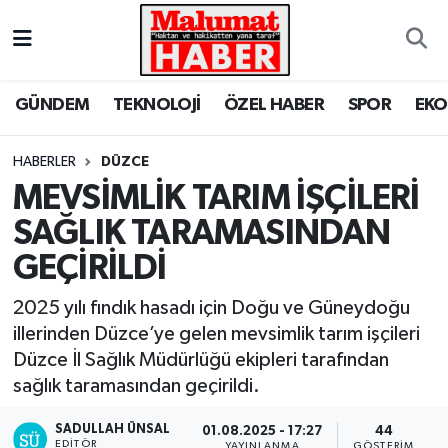
Nöbetçi Eczaneler
GÜNDEM
TEKNOLOJİ
ÖZEL HABER
SPOR
EK
Hava Durumu
HABERLER
DÜZCE
Trafik Durumu
MEVSİMLİK TARIM İŞÇİLERİ
SAĞLIK TARAMASINDAN
Süper Lig Puan Durumu ve Fikstür
GEÇİRİLDİ
Tüm Manşetler
2025 yılı fındık hasadı için Doğu ve Güneydoğu
Son Dakika Haberleri
illerinden Düzce’ye gelen mevsimlik tarım işçileri
Düzce İl Sağlık Müdürlüğü ekipleri tarafından
Haber Arşivi
sağlık taramasından geçirildi.
SADULLAH ÜNSAL
01.08.2025 - 17:27
44
EDITÖR
YAYINLANMA
GÖSTERIM