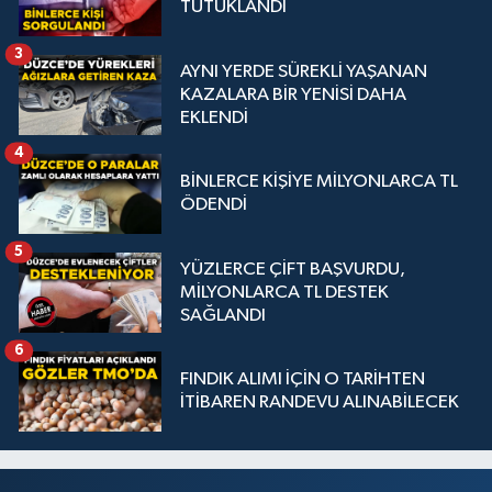
TUTUKLANDI
3
AYNI YERDE SÜREKLİ YAŞANAN
KAZALARA BİR YENİSİ DAHA
EKLENDİ
4
BİNLERCE KİŞİYE MİLYONLARCA TL
ÖDENDİ
5
YÜZLERCE ÇİFT BAŞVURDU,
MİLYONLARCA TL DESTEK
SAĞLANDI
6
FINDIK ALIMI İÇİN O TARİHTEN
İTİBAREN RANDEVU ALINABİLECEK