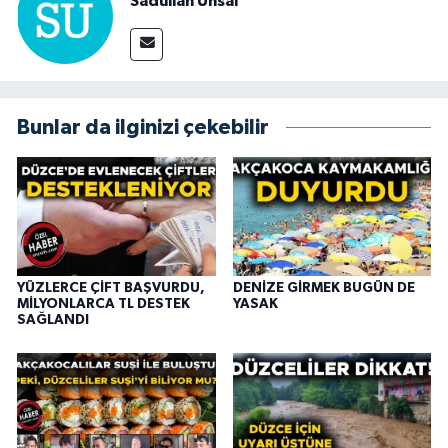
Sadullah Ünsal
Bunlar da ilginizi çekebilir
YÜZLERCE ÇİFT BAŞVURDU,
DENİZE GİRMEK BUGÜN DE
MİLYONLARCA TL DESTEK
YASAK
SAĞLANDI