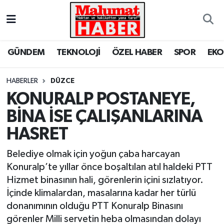
Nöbetçi Eczaneler
GÜNDEM
TEKNOLOJİ
ÖZEL HABER
SPOR
EK
Hava Durumu
HABERLER
DÜZCE
Trafik Durumu
KONURALP POSTANEYE,
BİNA İSE ÇALIŞANLARINA
Süper Lig Puan Durumu ve Fikstür
HASRET
Tüm Manşetler
Belediye olmak için yoğun çaba harcayan
Son Dakika Haberleri
Konuralp’te yıllar önce boşaltılan atıl haldeki PTT
Hizmet binasının hali, görenlerin içini sızlatıyor.
Haber Arşivi
İçinde klimalardan, masalarına kadar her türlü
donanımının olduğu PTT Konuralp Binasını
görenler Milli servetin heba olmasından dolayı