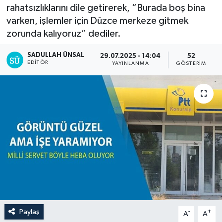
rahatsızlıklarını dile getirerek, “Burada boş bina
varken, işlemler için Düzce merkeze gitmek
zorunda kalıyoruz” dediler.
SADULLAH ÜNSAL
29.07.2025 - 14:04
52
EDITÖR
YAYINLANMA
GÖSTERIM
Paylaş
-
+
A
A