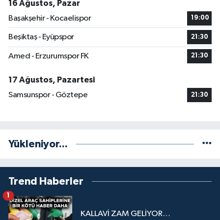
16 Ağustos, Pazar
Başakşehir - Kocaelispor
19:00
Beşiktaş - Eyüpspor
21:30
Amed - Erzurumspor FK
21:30
17 Ağustos, Pazartesi
Samsunspor - Göztepe
21:30
Yükleniyor...
Trend Haberler
1
KALLAVİ ZAM GELİYOR…