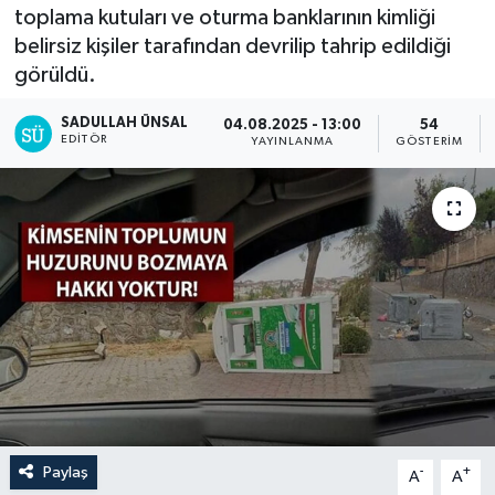
toplama kutuları ve oturma banklarının kimliği
belirsiz kişiler tarafından devrilip tahrip edildiği
görüldü.
SADULLAH ÜNSAL
04.08.2025 - 13:00
54
EDITÖR
YAYINLANMA
GÖSTERIM
Paylaş
-
+
A
A