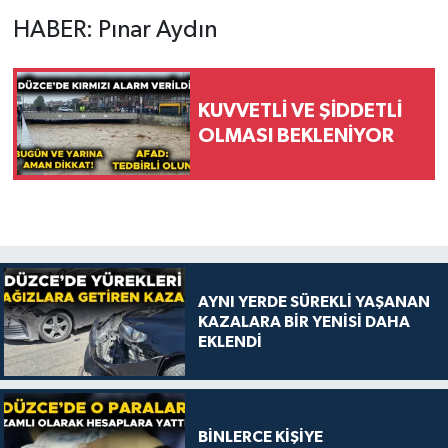
HABER: Pınar Aydın
KUVVETLİ VE ŞİDDETLİ
OLMASI BEKLENİYOR
AYNI YERDE SÜREKLİ YAŞANAN
KAZALARA BİR YENİSİ DAHA
EKLENDİ
BİNLERCE KİŞİYE