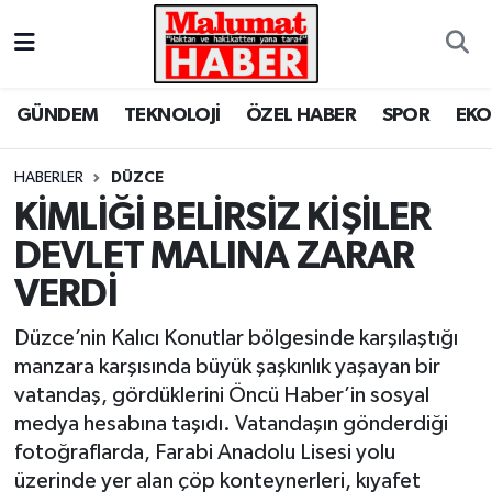
Nöbetçi Eczaneler
GÜNDEM
TEKNOLOJİ
ÖZEL HABER
SPOR
EK
Hava Durumu
HABERLER
DÜZCE
Trafik Durumu
KİMLİĞİ BELİRSİZ KİŞİLER
DEVLET MALINA ZARAR
Süper Lig Puan Durumu ve Fikstür
VERDİ
Tüm Manşetler
Düzce’nin Kalıcı Konutlar bölgesinde karşılaştığı
Son Dakika Haberleri
manzara karşısında büyük şaşkınlık yaşayan bir
vatandaş, gördüklerini Öncü Haber’in sosyal
Haber Arşivi
medya hesabına taşıdı. Vatandaşın gönderdiği
fotoğraflarda, Farabi Anadolu Lisesi yolu
üzerinde yer alan çöp konteynerleri, kıyafet