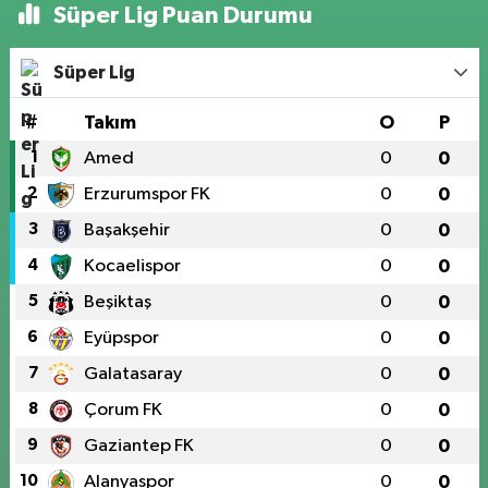
Süper Lig Puan Durumu
Süper Lig
#
Takım
O
P
1
Amed
0
0
2
Erzurumspor FK
0
0
3
Başakşehir
0
0
4
Kocaelispor
0
0
5
Beşiktaş
0
0
6
Eyüpspor
0
0
7
Galatasaray
0
0
8
Çorum FK
0
0
9
Gaziantep FK
0
0
10
Alanyaspor
0
0