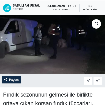
SADULLAH ÜNSAL
23.08.2020 - 16:01
82
EDITÖR
YAYINLANMA
GÖSTERIM
Paylaş
-
+
A
A
Fındık sezonunun gelmesi ile birlikte
ortaya çıkan korsan fındık tüccarları,