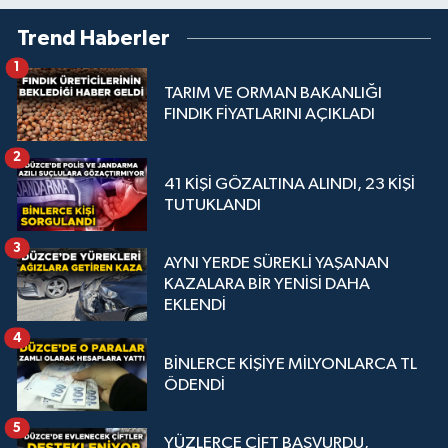
Trend Haberler
1
TARIM VE ORMAN BAKANLIĞI
FINDIK FİYATLARINI AÇIKLADI
2
41 KİŞİ GÖZALTINA ALINDI, 23 KİŞİ
TUTUKLANDI
3
AYNI YERDE SÜREKLİ YAŞANAN
KAZALARA BİR YENİSİ DAHA
EKLENDİ
4
BİNLERCE KİŞİYE MİLYONLARCA TL
ÖDENDİ
5
YÜZLERCE ÇİFT BAŞVURDU,