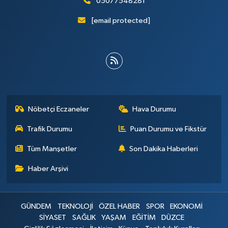
05077548281
[email protected]
Nöbetçi Eczaneler
Hava Durumu
Trafik Durumu
Puan Durumu ve Fikstür
Tüm Manşetler
Son Dakika Haberleri
Haber Arşivi
GÜNDEM
TEKNOLOJİ
ÖZEL HABER
SPOR
EKONOMİ
SİYASET
SAĞLIK
YAŞAM
EĞİTİM
DÜZCE