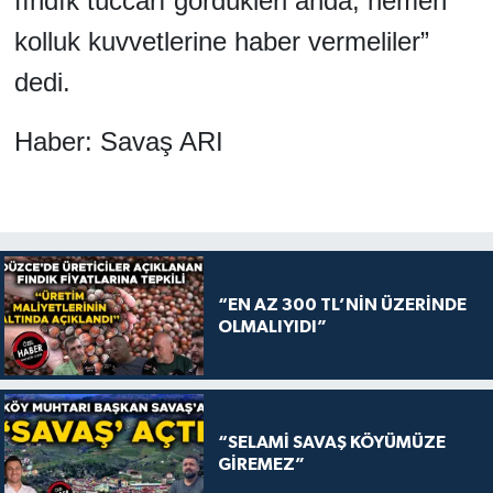
fındık tüccarı gördükleri anda, hemen
kolluk kuvvetlerine haber vermeliler”
dedi.
Haber: Savaş ARI
“EN AZ 300 TL’NİN ÜZERİNDE
OLMALIYIDI”
“SELAMİ SAVAŞ KÖYÜMÜZE
GİREMEZ”