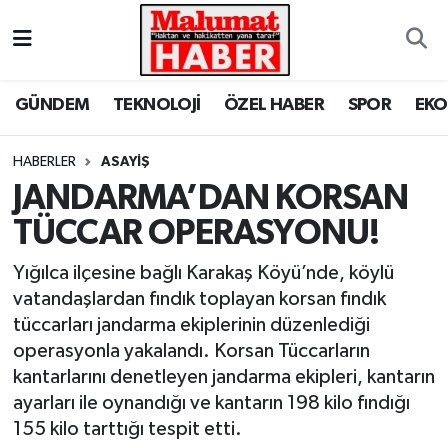
Nöbetçi Eczaneler
GÜNDEM
TEKNOLOJİ
ÖZEL HABER
SPOR
EK
Hava Durumu
HABERLER
ASAYİŞ
Trafik Durumu
JANDARMA’DAN KORSAN
TÜCCAR OPERASYONU!
Süper Lig Puan Durumu ve Fikstür
Yığılca ilçesine bağlı Karakaş Köyü’nde, köylü
Tüm Manşetler
vatandaşlardan fındık toplayan korsan fındık
tüccarları jandarma ekiplerinin düzenlediği
Son Dakika Haberleri
operasyonla yakalandı. Korsan Tüccarların
kantarlarını denetleyen jandarma ekipleri, kantarın
Haber Arşivi
ayarları ile oynandığı ve kantarın 198 kilo fındığı
155 kilo tarttığı tespit etti.