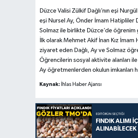
Düzce Valisi Zülkif Dağlı’nın eşi Nurg
eşi Nursel Ay, Önder İmam Hatipliler 
Solmaz ile birlikte Düzce’de öğrenim 
İlk olarak Mehmet Akif İnan Kız İmam H
ziyaret eden Dağlı, Ay ve Solmaz öğr
Öğrencilerin sosyal aktivite alanları il
Ay öğretmenlerden okulun imkanları ha
Kaynak:
İhlas Haber Ajansı
EDITÖRÜN SEÇTIĞI
FINDIK ALIMI 
ALINABİLECEK