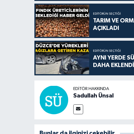
EDITÖRÜN SEÇTIĞI
TARIM VE ORMA
AÇIKLADI
EDITÖRÜN SEÇTIĞI
AYNI YERDE S
DAHA EKLENDİ
EDITÖR HAKKINDA
Sadullah Ünsal
Bunlar da ilginizi çekebilir