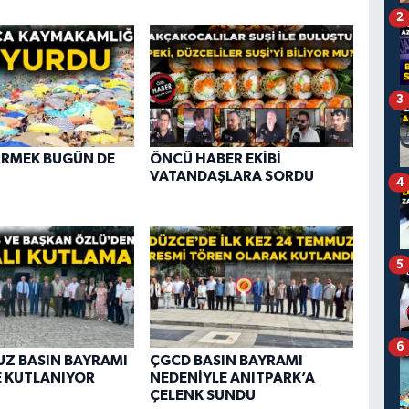
2
3
İRMEK BUGÜN DE
ÖNCÜ HABER EKİBİ
VATANDAŞLARA SORDU
4
5
6
Z BASIN BAYRAMI
ÇGCD BASIN BAYRAMI
 KUTLANIYOR
NEDENİYLE ANITPARK’A
ÇELENK SUNDU