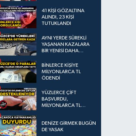
41 KİŞİ GÖZALTINA
ALINDI, 23 KİŞİ
TUTUKLANDI
AYNI YERDE SÜREKLİ
YAŞANAN KAZALARA
BİR YENİSİ DAHA
EKLENDİ
BİNLERCE KİŞİYE
MİLYONLARCA TL
ÖDENDİ
YÜZLERCE ÇİFT
BAŞVURDU,
MİLYONLARCA TL
DESTEK SAĞLANDI
DENİZE GİRMEK BUGÜN
DE YASAK