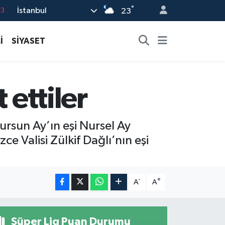
°
İstanbul
63
23
16
İ
SİYASET
02
07
5
 ettiler
0
ursun Ay’ın eşi Nursel Ay
e Valisi Zülkif Dağlı’nın eşi
-
+
A
A
Süper Lig Puan Durumu