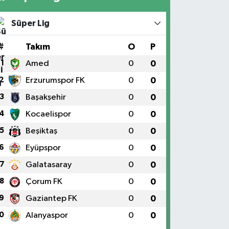
Süper Lig
#
Takım
O
P
1
Amed
0
0
2
Erzurumspor FK
0
0
3
Başakşehir
0
0
4
Kocaelispor
0
0
5
Beşiktaş
0
0
6
Eyüpspor
0
0
7
Galatasaray
0
0
8
Çorum FK
0
0
9
Gaziantep FK
0
0
0
Alanyaspor
0
0