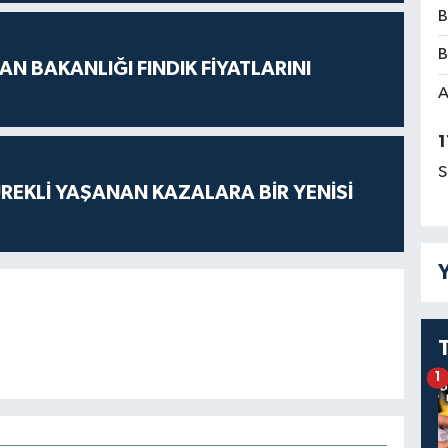
B
B
N BAKANLIĞI FINDIK FİYATLARINI
A
1
S
ÜREKLİ YAŞANAN KAZALARA BİR YENİSİ
Y
1