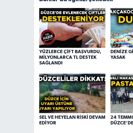
YÜZLERCE ÇİFT BAŞVURDU,
DENİZE G
MİLYONLARCA TL DESTEK
YASAK
SAĞLANDI
SEL VE HEYELAN RİSKİ DEVAM
24 TEMMU
EDİYOR
DÜZCE’DE