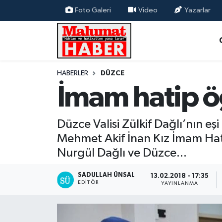
Foto Galeri
Video
Yazarlar
Nöbetçi Eczaneler
Hava Durumu
HABERLER
DÜZCE
İmam hatip öğ
Trafik Durumu
Süper Lig Puan Durumu ve Fikstür
Düzce Valisi Zülkif Dağlı’nın e
Mehmet Akif İnan Kız İmam Hatip
Tüm Manşetler
Nurgül Dağlı ve Düzce...
Son Dakika Haberleri
SADULLAH ÜNSAL
13.02.2018 - 17:35
EDITÖR
YAYINLANMA
Haber Arşivi