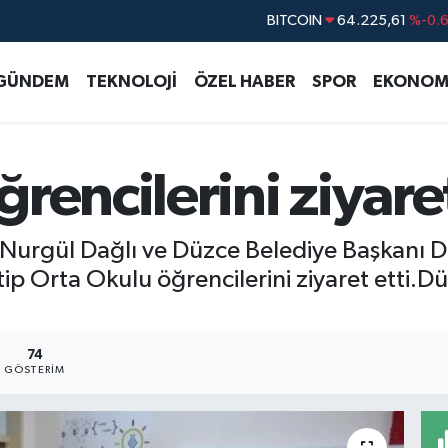
BITCOIN
64.225,61
%-0.
DOLAR
47,7143
%0.
GÜNDEM
TEKNOLOJİ
ÖZEL HABER
SPOR
EKONOM
EURO
55,0317
%-0.
STERLİN
64,2463
%0.
GRAM ALTIN
6510.40
%0.4
rencilerini ziyaret
BİST100
13.799
%7
şi Nurgül Dağlı ve Düzce Belediye Başkanı D
 Orta Okulu öğrencilerini ziyaret etti.Düzc
74
GÖSTERIM