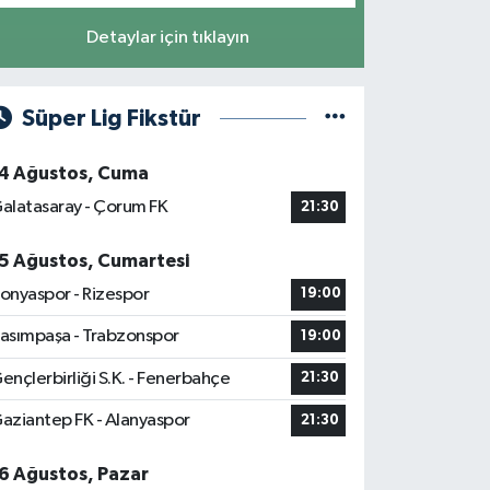
Detaylar için tıklayın
Süper Lig Fikstür
4 Ağustos, Cuma
alatasaray - Çorum FK
21:30
5 Ağustos, Cumartesi
onyaspor - Rizespor
19:00
asımpaşa - Trabzonspor
19:00
ençlerbirliği S.K. - Fenerbahçe
21:30
aziantep FK - Alanyaspor
21:30
6 Ağustos, Pazar