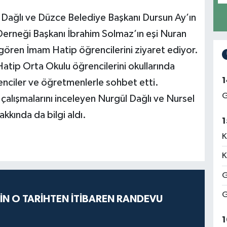
ül Dağlı ve Düzce Belediye Başkanı Dursun Ay’ın
Derneği Başkanı İbrahim Solmaz’ın eşi Nuran
gören İmam Hatip öğrencilerini ziyaret ediyor.
atip Orta Okulu öğrencilerini okullarında
1
enciler ve öğretmenlerle sohbet etti.
G
e çalışmalarını inceleyen Nurgül Dağlı ve Nursel
kkında da bilgi aldı.
1
K
K
G
G
İÇİN O TARİHTEN İTİBAREN RANDEVU
1