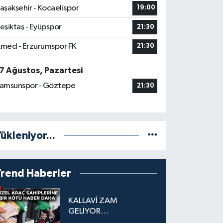
aşakşehir - Kocaelispor
19:00
eşiktaş - Eyüpspor
21:30
med - Erzurumspor FK
21:30
7 Ağustos, Pazartesi
amsunspor - Göztepe
21:30
ükleniyor...
Trend Haberler
KALLAVİ ZAM
GELİYOR…