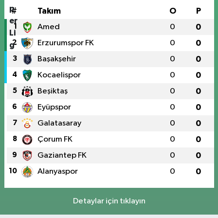
#
Takım
O
P
1
Amed
0
0
2
Erzurumspor FK
0
0
3
Başakşehir
0
0
4
Kocaelispor
0
0
5
Beşiktaş
0
0
6
Eyüpspor
0
0
7
Galatasaray
0
0
8
Çorum FK
0
0
9
Gaziantep FK
0
0
10
Alanyaspor
0
0
Detaylar için tıklayın