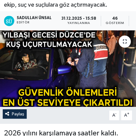
ekip, suç ve suçlulara göz açtırmayacak.
SADULLAH ÜNSAL
31.12.2025 - 15:58
46
EDITÖR
YAYINLANMA
GÖSTERIM
O
Paylaş
-
+
A
A
2026 yılını karşılamaya saatler kaldı.