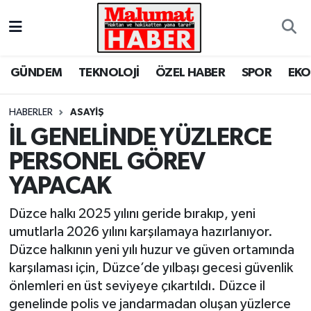
Nöbetçi Eczaneler
GÜNDEM
TEKNOLOJİ
ÖZEL HABER
SPOR
EK
Hava Durumu
HABERLER
ASAYİŞ
Trafik Durumu
İL GENELİNDE YÜZLERCE
PERSONEL GÖREV
Süper Lig Puan Durumu ve Fikstür
YAPACAK
Tüm Manşetler
Düzce halkı 2025 yılını geride bırakıp, yeni
Son Dakika Haberleri
umutlarla 2026 yılını karşılamaya hazırlanıyor.
Düzce halkının yeni yılı huzur ve güven ortamında
Haber Arşivi
karşılaması için, Düzce’de yılbaşı gecesi güvenlik
önlemleri en üst seviyeye çıkartıldı. Düzce il
genelinde polis ve jandarmadan oluşan yüzlerce