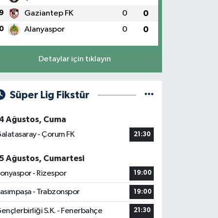
9
Gaziantep FK
0
0
0
Alanyaspor
0
0
Detaylar için tıklayın
Süper Lig Fikstür
4 Ağustos, Cuma
alatasaray - Çorum FK
21:30
5 Ağustos, Cumartesi
onyaspor - Rizespor
19:00
asımpaşa - Trabzonspor
19:00
ençlerbirliği S.K. - Fenerbahçe
21:30