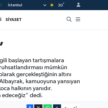
°
İstanbul
7
30
7
İ
SİYASET
5
2
9
”
2
gili başlayan tartışmalara
ve ruhsatlandırması mümkün
arak gerçekleştiğinin altını
ten Albayrak, kamuoyuna yansıyan
ca halkının yanıdır.
 edeceğiz” dedi.
-
+