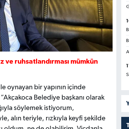
G
1
B
B
A
ız ve ruhsatlandırması mümkün
1
S
e oynayan bir yapının içinde
 “Akçakoca Belediye başkanı olarak
Y
ğıyla söylemek istiyorum,
 alın teriyle, rızkıyla keyfi şekilde
ı oldum, ne de olabilirim. Vicdanla