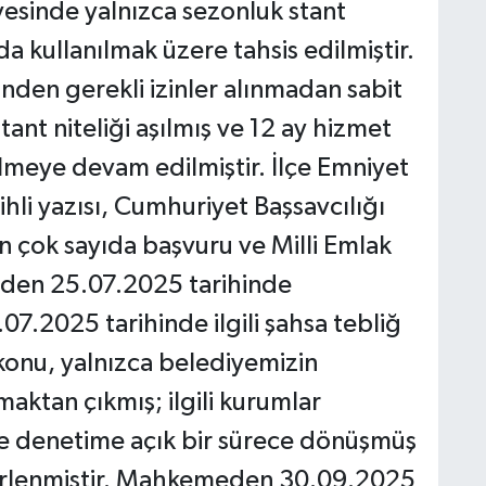
vesinde yalnızca sezonluk stant
da kullanılmak üzere tahsis edilmiştir.
en gerekli izinler alınmadan sabit
ant niteliği aşılmış ve 12 ay hizmet
ilmeye devam edilmiştir. İlçe Emniyet
li yazısı, Cumhuriyet Başsavcılığı
n çok sayıda başvuru ve Milli Emlak
aden 25.07.2025 tarihinde
7.2025 tarihinde ilgili şahsa tebliğ
konu, yalnızca belediyemizin
maktan çıkmış; ilgili kurumlar
ve denetime açık bir sürece dönüşmüş
ürlenmiştir. Mahkemeden 30.09.2025