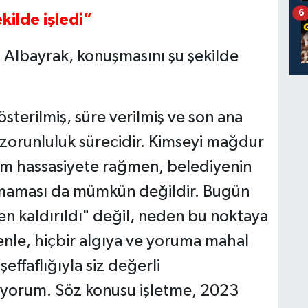
6
kilde işledi”
 Albayrak, konuşmasını şu şekilde
österilmiş, süre verilmiş ve son ana
zorunluluk sürecidir. Kimseyi mağdur
üm hassasiyete rağmen, belediyenin
pmaması da mümkün değildir. Bugün
n kaldırıldı" değil, neden bu noktaya
enle, hiçbir algıya ve yoruma mahal
ffaflığıyla siz değerli
iyorum. Söz konusu işletme, 2023