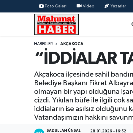
Foto Galeri
Video
Yazarlar
Nöbetçi Eczaneler
Hava Durumu
HABERLER
AKÇAKOCA
“İDDİALAR 
Trafik Durumu
Süper Lig Puan Durumu ve Fikstür
Akçakoca ilçesinde sahil bandınd
Belediye Başkanı Fikret Albayr
Tüm Manşetler
olmayan bir yapı olduğuna işare
Son Dakika Haberleri
çizdi. Yıkılan büfe ile ilgili 
iddiaların ise asılsız olduğun
Haber Arşivi
Vatandaşımızın hakkını savun
SADULLAH ÜNSAL
28.01.2026 - 16:52