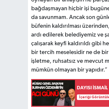
bağdaşmayan hiçbir işi bugün
da savunmam. Ancak son günle
büfenin kaldırılması üzerinden
ardı edilerek belediyemiz ve ş
çalışarak keyfi kaldırıldı gibi
bir tercih meselesidir ne de bi
işletme, ruhsatsız ve mevcut m
mümkün olmayan bir yapıdır.” 
DAYISI İSMAİ
İçeriği Görüntül