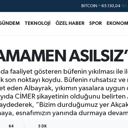
DOLAR
47,7106
%0.1
EURO
55,1652
%0.2
GÜNDEM
TEKNOLOJİ
ÖZEL HABER
SPOR
EKONOM
STERLİN
64,4046
%0.3
GRAM ALTIN
6618.49
%2.1
BİST100
13.773
%-1
TAMAMEN ASILSIZ
BITCOIN
65.130,04
%1.
a faaliyet gösteren büfenin yıkılması ile il
ak son noktayı koydu. Büfenin ruhsatsız 
t eden Albayrak, yıkımın yasalara uygun ol
çok sayıda CİMER şikayetinin olduğunu belir
u kaydederek, “Bizim durduğumuz yer Akçako
maya, esnafımızın yanında durmaya devam
64
5 DK