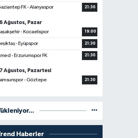
aziantep FK - Alanyaspor
21:30
6 Ağustos, Pazar
aşakşehir - Kocaelispor
19:00
eşiktaş - Eyüpspor
21:30
med - Erzurumspor FK
21:30
7 Ağustos, Pazartesi
amsunspor - Göztepe
21:30
ükleniyor...
Trend Haberler