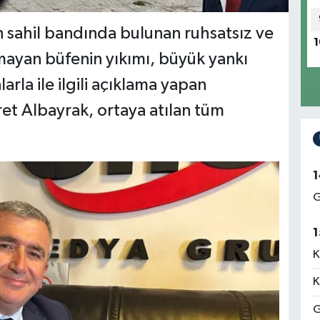
n sahil bandında bulunan ruhsatsız ve
1
ayan büfenin yıkımı, büyük yankı
rla ile ilgili açıklama yapan
et Albayrak, ortaya atılan tüm
1
G
1
K
K
G