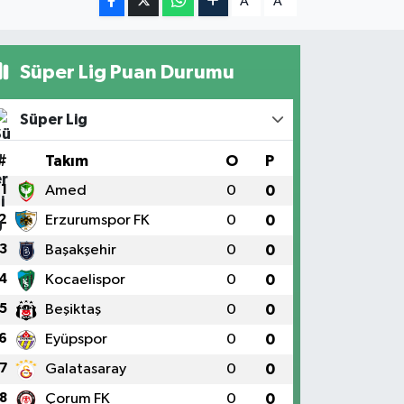
A
A
Süper Lig Puan Durumu
Süper Lig
#
Takım
O
P
1
Amed
0
0
2
Erzurumspor FK
0
0
3
Başakşehir
0
0
4
Kocaelispor
0
0
5
Beşiktaş
0
0
6
Eyüpspor
0
0
7
Galatasaray
0
0
8
Çorum FK
0
0