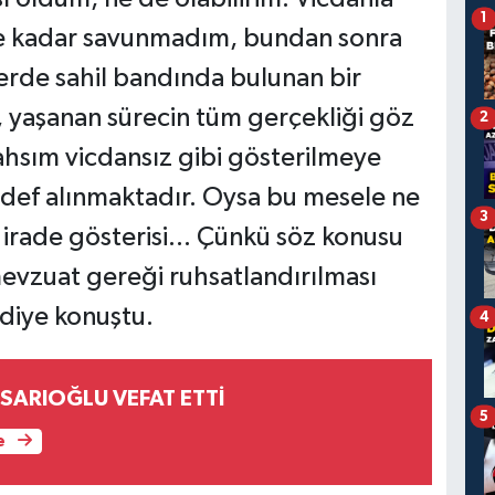
1
e kadar savunmadım, bundan sonra
rde sahil bandında bulunan bir
, yaşanan sürecin tüm gerçekliği göz
2
ahsım vicdansız gibi gösterilmeye
 hedef alınmaktadır. Oysa bu mesele ne
3
r irade gösterisi... Çünkü söz konusu
evzuat gereği ruhsatlandırılması
diye konuştu.
4
L SARIOĞLU VEFAT ETTİ
5
e