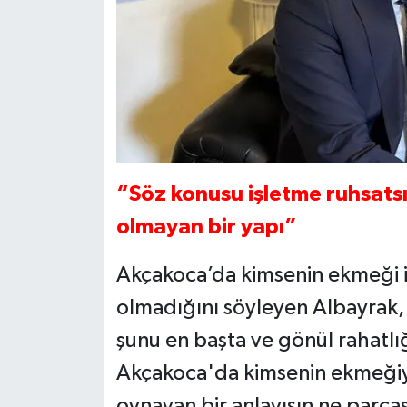
“Söz konusu işletme ruhsats
olmayan bir yapı”
Akçakoca’da kimsenin ekmeği il
olmadığını söyleyen Albayrak,
şunu en başta ve gönül rahatlı
Akçakoca'da kimsenin ekmeğiyle,
oynayan bir anlayışın ne parças