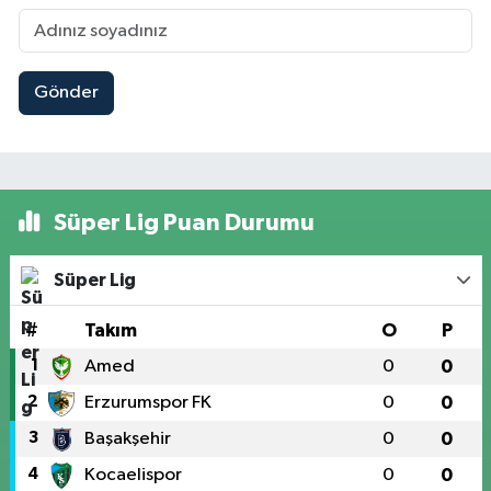
Gönder
Süper Lig Puan Durumu
Süper Lig
#
Takım
O
P
1
Amed
0
0
2
Erzurumspor FK
0
0
3
Başakşehir
0
0
4
Kocaelispor
0
0