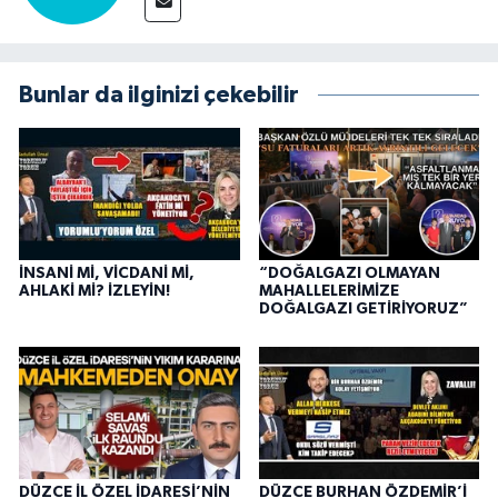
Bunlar da ilginizi çekebilir
İNSANİ Mİ, VİCDANİ Mİ,
“DOĞALGAZI OLMAYAN
AHLAKİ Mİ? İZLEYİN!
MAHALLELERİMİZE
DOĞALGAZI GETİRİYORUZ”
DÜZCE İL ÖZEL İDARESİ’NİN
DÜZCE BURHAN ÖZDEMİR’İ