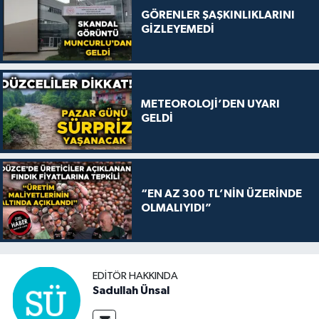
GÖRENLER ŞAŞKINLIKLARINI
GİZLEYEMEDİ
METEOROLOJİ’DEN UYARI
GELDİ
“EN AZ 300 TL’NİN ÜZERİNDE
OLMALIYIDI”
EDITÖR HAKKINDA
Sadullah Ünsal