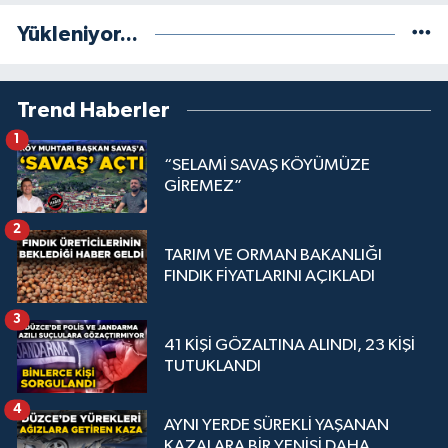
Yükleniyor...
Trend Haberler
1
“SELAMİ SAVAŞ KÖYÜMÜZE
GİREMEZ”
2
TARIM VE ORMAN BAKANLIĞI
FINDIK FİYATLARINI AÇIKLADI
3
41 KİŞİ GÖZALTINA ALINDI, 23 KİŞİ
TUTUKLANDI
4
AYNI YERDE SÜREKLİ YAŞANAN
KAZALARA BİR YENİSİ DAHA