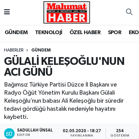
Nöbetçi Eczaneler
GÜNDEM
TEKNOLOJİ
ÖZEL HABER
SPOR
EK
Hava Durumu
HABERLER
GÜNDEM
Trafik Durumu
GÜLALİ KELEŞOĞLU'NUN
ACI GÜNÜ
Süper Lig Puan Durumu ve Fikstür
Bağımsız Türkiye Partisi Düzce İl Başkanı ve
Tüm Manşetler
Radyo Öğüt Yönetim Kurulu Başkanı Gülali
Keleşoğlu’nun babası Ali Keleşoğlu bir süredir
Son Dakika Haberleri
tedavi gördüğü hastalık nedeniyle hayatını
kaybetti.
Haber Arşivi
SADULLAH ÜNSAL
02.05.2020 - 18:27
254
EDITÖR
YAYINLANMA
GÖSTERIM