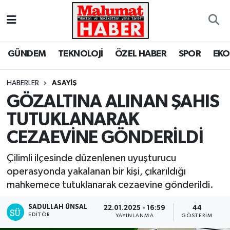
Nöbetçi Eczaneler
GÜNDEM
TEKNOLOJİ
ÖZEL HABER
SPOR
EK
Hava Durumu
HABERLER
ASAYİŞ
Trafik Durumu
GÖZALTINA ALINAN ŞAHIS
TUTUKLANARAK
Süper Lig Puan Durumu ve Fikstür
CEZAEVİNE GÖNDERİLDİ
Tüm Manşetler
Çilimli ilçesinde düzenlenen uyuşturucu
Son Dakika Haberleri
operasyonda yakalanan bir kişi, çıkarıldığı
mahkemece tutuklanarak cezaevine gönderildi.
Haber Arşivi
SADULLAH ÜNSAL
22.01.2025 - 16:59
44
EDITÖR
YAYINLANMA
GÖSTERIM