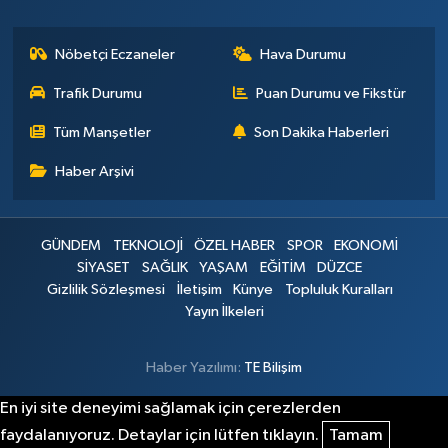
Nöbetçi Eczaneler
Hava Durumu
Trafik Durumu
Puan Durumu ve Fikstür
Tüm Manşetler
Son Dakika Haberleri
Haber Arşivi
GÜNDEM
TEKNOLOJİ
ÖZEL HABER
SPOR
EKONOMİ
SİYASET
SAĞLIK
YAŞAM
EĞİTİM
DÜZCE
Gizlilik Sözleşmesi
İletişim
Künye
Topluluk Kuralları
Yayın İlkeleri
Haber Yazılımı:
TE Bilişim
En iyi site deneyimi sağlamak için çerezlerden
faydalanıyoruz. Detaylar için lütfen tıklayın.
Tamam