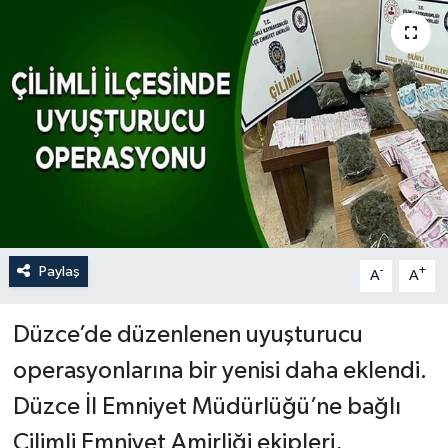
Paylaş
-
+
A
A
Düzce’de düzenlenen uyuşturucu
operasyonlarına bir yenisi daha eklendi.
Düzce İl Emniyet Müdürlüğü’ne bağlı
Çilimli Emniyet Amirliği ekipleri,