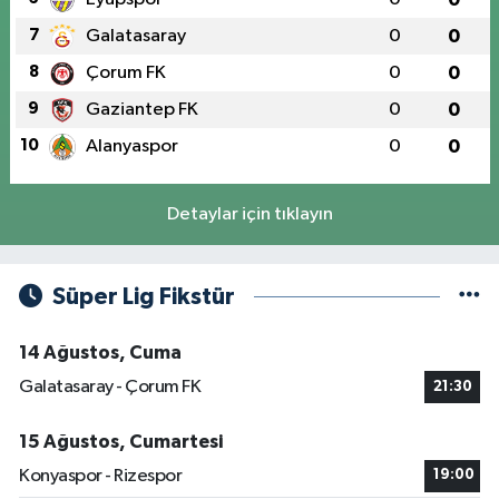
7
Galatasaray
0
0
8
Çorum FK
0
0
9
Gaziantep FK
0
0
10
Alanyaspor
0
0
Detaylar için tıklayın
Süper Lig Fikstür
14 Ağustos, Cuma
Galatasaray - Çorum FK
21:30
15 Ağustos, Cumartesi
Konyaspor - Rizespor
19:00