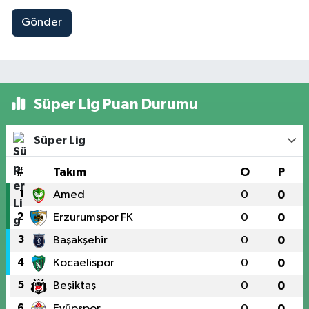
Gönder
Süper Lig Puan Durumu
Süper Lig
#
Takım
O
P
1
Amed
0
0
2
Erzurumspor FK
0
0
3
Başakşehir
0
0
4
Kocaelispor
0
0
5
Beşiktaş
0
0
6
Eyüpspor
0
0