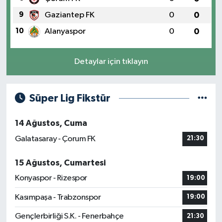
9
Gaziantep FK
0
0
10
Alanyaspor
0
0
Detaylar için tıklayın
Süper Lig Fikstür
14 Ağustos, Cuma
Galatasaray - Çorum FK
21:30
15 Ağustos, Cumartesi
Konyaspor - Rizespor
19:00
Kasımpaşa - Trabzonspor
19:00
Gençlerbirliği S.K. - Fenerbahçe
21:30