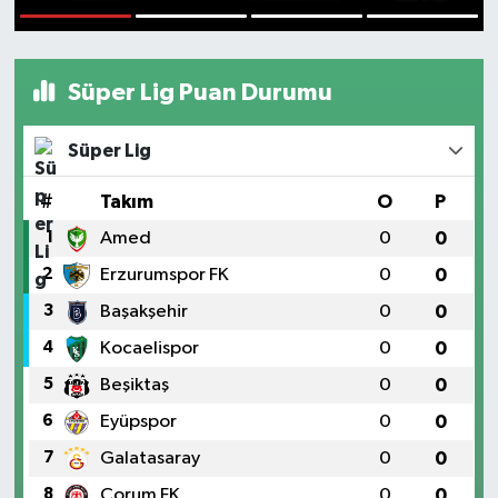
1
2
3
4
Süper Lig Puan Durumu
Süper Lig
#
Takım
O
P
1
Amed
0
0
2
Erzurumspor FK
0
0
3
Başakşehir
0
0
4
Kocaelispor
0
0
5
Beşiktaş
0
0
6
Eyüpspor
0
0
7
Galatasaray
0
0
8
Çorum FK
0
0