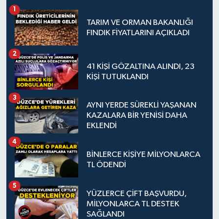
1
TARIM VE ORMAN BAKANLIĞI
FINDIK FİYATLARINI AÇIKLADI
2
41 KİŞİ GÖZALTINA ALINDI, 23
KİŞİ TUTUKLANDI
3
AYNI YERDE SÜREKLİ YAŞANAN
KAZALARA BİR YENİSİ DAHA
EKLENDİ
4
BİNLERCE KİŞİYE MİLYONLARCA
TL ÖDENDİ
5
YÜZLERCE ÇİFT BAŞVURDU,
MİLYONLARCA TL DESTEK
SAĞLANDI