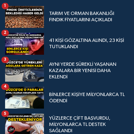
1
TARIM VE ORMAN BAKANLIĞI
FINDIK FİYATLARINI AÇIKLADI
2
41 KİŞİ GÖZALTINA ALINDI, 23 KİŞİ
TUTUKLANDI
3
AYNI YERDE SÜREKLİ YAŞANAN
KAZALARA BİR YENİSİ DAHA
EKLENDİ
4
BİNLERCE KİŞİYE MİLYONLARCA TL
ÖDENDİ
5
YÜZLERCE ÇİFT BAŞVURDU,
MİLYONLARCA TL DESTEK
SAĞLANDI