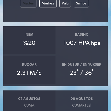
Maden
Merkez
Palu
Sivrice
NEM
BASINÇ
%20
1007 HPA
hpa
RÜZGAR
EN DÜŞÜK / EN YÜKSEK
°
°
2.31 M/S
23
/ 36
07 AĞUSTOS
08 AĞUSTOS
CUMA
CUMARTESI