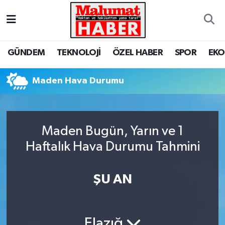
Nöbetçi Eczaneler
GÜNDEM
TEKNOLOJİ
ÖZEL HABER
SPOR
EK
Hava Durumu
Maden Hava Durumu
Trafik Durumu
Süper Lig Puan Durumu ve Fikstür
Maden Bugün, Yarın ve 1
Tüm Manşetler
Haftalık Hava Durumu Tahmini
Son Dakika Haberleri
ŞU AN
Haber Arşivi
Elazığ