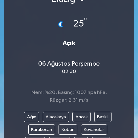
°
25
Açık
06 Ağustos Perşembe
02:30
Nem: %20, Basınç: 1007 hpa hPa,
Rüzgar: 2.31 m/s
Ağın
Alacakaya
Arıcak
Baskil
Karakoçan
Keban
Kovancılar