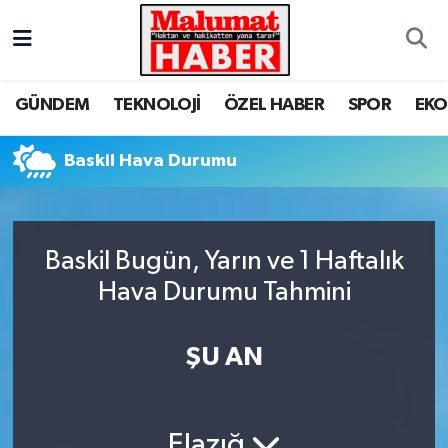
Nöbetçi Eczaneler
GÜNDEM
TEKNOLOJİ
ÖZEL HABER
SPOR
EK
Hava Durumu
Baskil Hava Durumu
Trafik Durumu
Süper Lig Puan Durumu ve Fikstür
Baskil Bugün, Yarın ve 1 Haftalık
Tüm Manşetler
Hava Durumu Tahmini
Son Dakika Haberleri
ŞU AN
Haber Arşivi
Elazığ