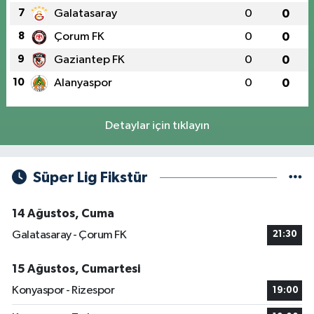
7
Galatasaray
0
0
8
Çorum FK
0
0
9
Gaziantep FK
0
0
10
Alanyaspor
0
0
Detaylar için tıklayın
Süper Lig Fikstür
14 Ağustos, Cuma
Galatasaray - Çorum FK
21:30
15 Ağustos, Cumartesi
Konyaspor - Rizespor
19:00