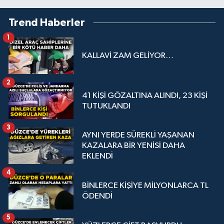
Trend Haberler
1
KALLAVİ ZAM GELİYOR…
2
41 KİŞİ GÖZALTINA ALINDI, 23 KİŞİ
TUTUKLANDI
3
AYNI YERDE SÜREKLİ YAŞANAN
KAZALARA BİR YENİSİ DAHA
EKLENDİ
4
BİNLERCE KİŞİYE MİLYONLARCA TL
ÖDENDİ
5