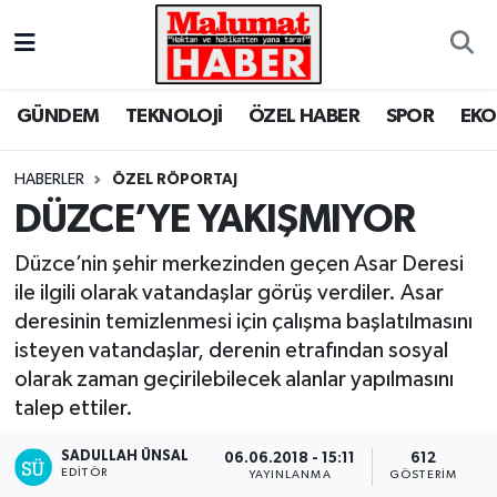
Nöbetçi Eczaneler
GÜNDEM
TEKNOLOJİ
ÖZEL HABER
SPOR
EK
Hava Durumu
HABERLER
ÖZEL RÖPORTAJ
Trafik Durumu
DÜZCE’YE YAKIŞMIYOR
Süper Lig Puan Durumu ve Fikstür
Düzce’nin şehir merkezinden geçen Asar Deresi
ile ilgili olarak vatandaşlar görüş verdiler. Asar
Tüm Manşetler
deresinin temizlenmesi için çalışma başlatılmasını
isteyen vatandaşlar, derenin etrafından sosyal
Son Dakika Haberleri
olarak zaman geçirilebilecek alanlar yapılmasını
talep ettiler.
Haber Arşivi
SADULLAH ÜNSAL
06.06.2018 - 15:11
612
EDITÖR
YAYINLANMA
GÖSTERIM