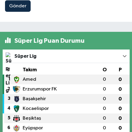
Gönder
Süper Lig Puan Durumu
Süper Lig
#
Takım
O
P
1
Amed
0
0
2
Erzurumspor FK
0
0
3
Başakşehir
0
0
4
Kocaelispor
0
0
5
Beşiktaş
0
0
6
Eyüpspor
0
0