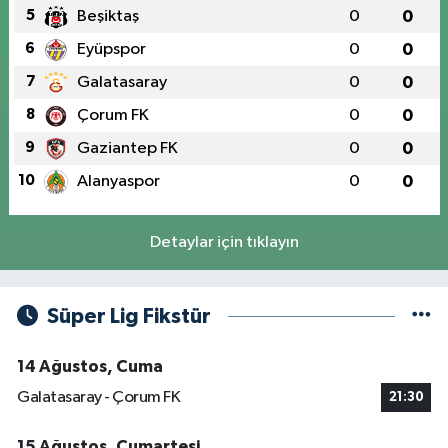
5
Beşiktaş
0
0
6
Eyüpspor
0
0
7
Galatasaray
0
0
8
Çorum FK
0
0
9
Gaziantep FK
0
0
10
Alanyaspor
0
0
Detaylar için tıklayın
Süper Lig Fikstür
14 Ağustos, Cuma
Galatasaray - Çorum FK
21:30
15 Ağustos, Cumartesi