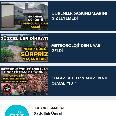
GÖRENLER ŞAŞKINLIKLARINI
GİZLEYEMEDİ
METEOROLOJİ’DEN UYARI
GELDİ
“EN AZ 300 TL’NİN ÜZERİNDE
OLMALIYIDI”
EDITÖR HAKKINDA
Sadullah Ünsal