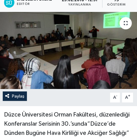
23.02.2018 - 12:31
75
EDITÖR
YAYINLANMA
GÖSTERIM
Paylaş
-
+
A
A
Düzce Üniversitesi Orman Fakültesi, düzenlediği
Konferanslar Serisinin 30.’sunda“Düzce’de
Dünden Bugüne Hava Kirliliği ve Akciğer Sağlığı”