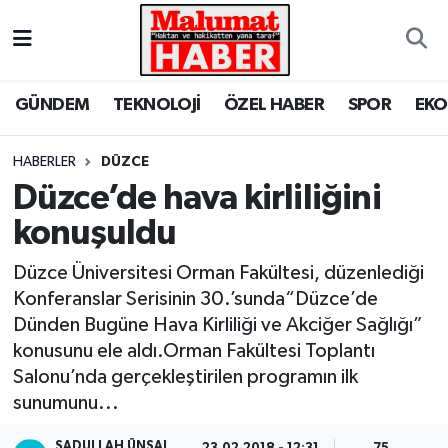
Nöbetçi Eczaneler
GÜNDEM
TEKNOLOJİ
ÖZEL HABER
SPOR
EK
Hava Durumu
HABERLER
DÜZCE
Trafik Durumu
Düzce’de hava kirliliğini
konuşuldu
Süper Lig Puan Durumu ve Fikstür
Düzce Üniversitesi Orman Fakültesi, düzenlediği
Tüm Manşetler
Konferanslar Serisinin 30.’sunda“Düzce’de
Dünden Bugüne Hava Kirliliği ve Akciğer Sağlığı”
Son Dakika Haberleri
konusunu ele aldı.Orman Fakültesi Toplantı
Salonu’nda gerçekleştirilen programın ilk
Haber Arşivi
sunumunu...
SADULLAH ÜNSAL