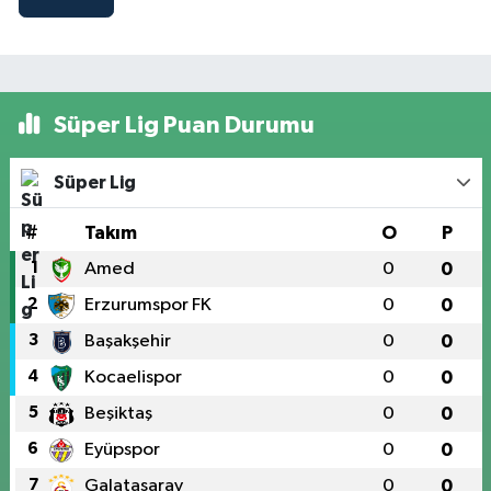
Süper Lig Puan Durumu
Süper Lig
#
Takım
O
P
1
Amed
0
0
2
Erzurumspor FK
0
0
3
Başakşehir
0
0
4
Kocaelispor
0
0
5
Beşiktaş
0
0
6
Eyüpspor
0
0
7
Galatasaray
0
0