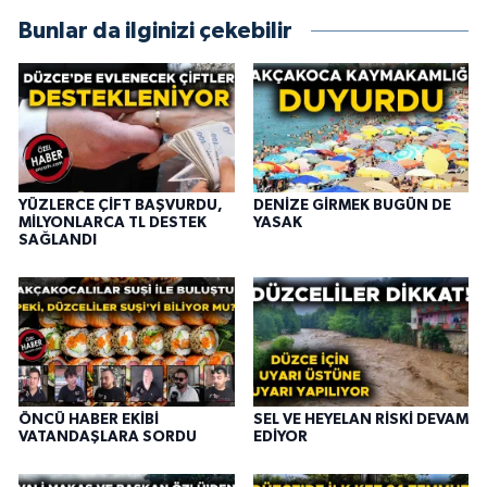
Bunlar da ilginizi çekebilir
YÜZLERCE ÇİFT BAŞVURDU,
DENİZE GİRMEK BUGÜN DE
MİLYONLARCA TL DESTEK
YASAK
SAĞLANDI
ÖNCÜ HABER EKİBİ
SEL VE HEYELAN RİSKİ DEVAM
VATANDAŞLARA SORDU
EDİYOR