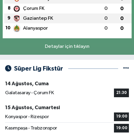
8
Çorum FK
0
0
9
Gaziantep FK
0
0
10
Alanyaspor
0
0
Detaylar için tıklayın
Süper Lig Fikstür
14 Ağustos, Cuma
Galatasaray - Çorum FK
21:30
15 Ağustos, Cumartesi
Konyaspor - Rizespor
19:00
Kasımpaşa - Trabzonspor
19:00