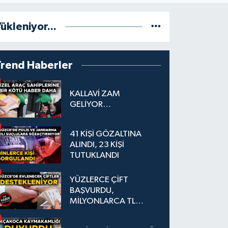
ükleniyor...
Trend Haberler
KALLAVİ ZAM
GELİYOR…
41 KİŞİ GÖZALTINA
ALINDI, 23 KİŞİ
TUTUKLANDI
YÜZLERCE ÇİFT
BAŞVURDU,
MİLYONLARCA TL
DESTEK SAĞLANDI