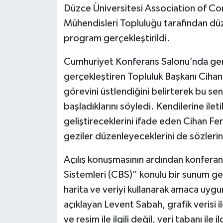
Düzce Üniversitesi Association of C
Mühendisleri Topluluğu tarafından düze
program gerçekleştirildi.
Cumhuriyet Konferans Salonu’nda gerçe
gerçekleştiren Topluluk Başkanı Cihan F
görevini üstlendiğini belirterek bu s
başladıklarını söyledi. Kendilerine ileti
geliştireceklerini ifade eden Cihan Fer
geziler düzenleyeceklerini de sözlerin
Açılış konuşmasının ardından konfera
Sistemleri (CBS)” konulu bir sunum ger
harita ve veriyi kullanarak amaca uygu
açıklayan Levent Sabah, grafik verisi il
ve resim ile ilgili değil, veri tabanı ile 