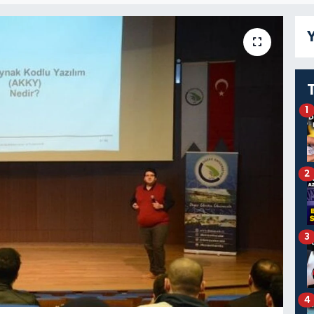
Y
1
2
3
4