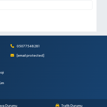
05077548281
[email protected]
oji
Tüm
ava Durumu
Trafik Durumu