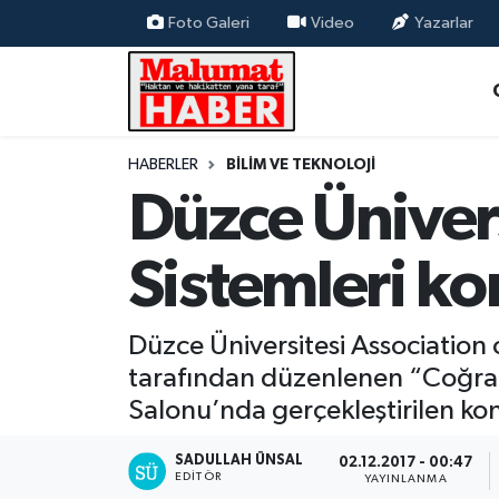
Foto Galeri
Video
Yazarlar
Nöbetçi Eczaneler
Hava Durumu
HABERLER
BİLİM VE TEKNOLOJİ
Düzce Ünivers
Trafik Durumu
Süper Lig Puan Durumu ve Fikstür
Sistemleri k
Tüm Manşetler
Düzce Üniversitesi Associatio
Son Dakika Haberleri
tarafından düzenlenen “Coğrafi
Salonu’nda gerçekleştirilen kon
Haber Arşivi
SADULLAH ÜNSAL
02.12.2017 - 00:47
EDITÖR
YAYINLANMA