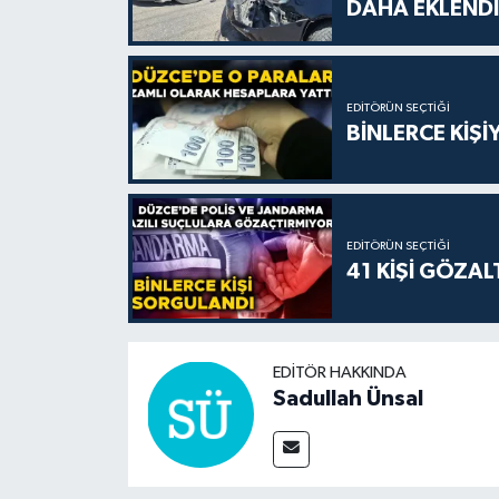
DAHA EKLENDİ
EDITÖRÜN SEÇTIĞI
BİNLERCE KİŞ
EDITÖRÜN SEÇTIĞI
41 KİŞİ GÖZAL
EDITÖR HAKKINDA
Sadullah Ünsal