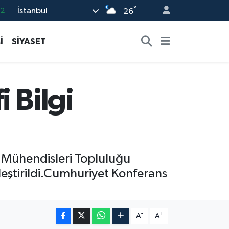
32
°
İstanbul
26
08
İ
SİYASET
02
16
4
 Bilgi
11
 Mühendisleri Topluluğu
leştirildi.Cumhuriyet Konferans
-
+
A
A