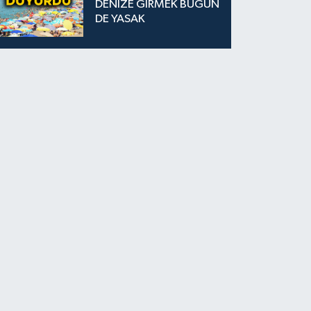
DENİZE GİRMEK BUGÜN
DE YASAK