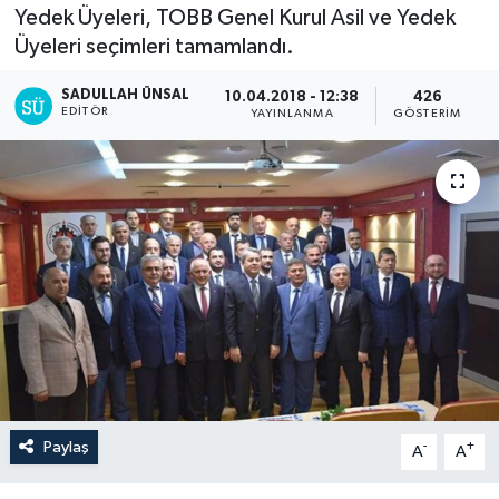
Yedek Üyeleri, TOBB Genel Kurul Asil ve Yedek
Üyeleri seçimleri tamamlandı.
SADULLAH ÜNSAL
10.04.2018 - 12:38
426
EDITÖR
YAYINLANMA
GÖSTERIM
Paylaş
-
+
A
A