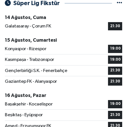
Süper Lig Fikstür
14 Ağustos, Cuma
Galatasaray - Çorum FK
21:30
15 Ağustos, Cumartesi
Konyaspor - Rizespor
19:00
Kasımpaşa - Trabzonspor
19:00
Gençlerbirliği S.K. - Fenerbahçe
21:30
Gaziantep FK - Alanyaspor
21:30
16 Ağustos, Pazar
Başakşehir - Kocaelispor
19:00
Beşiktaş - Eyüpspor
21:30
Amed - Erzurumspor FK
21:30