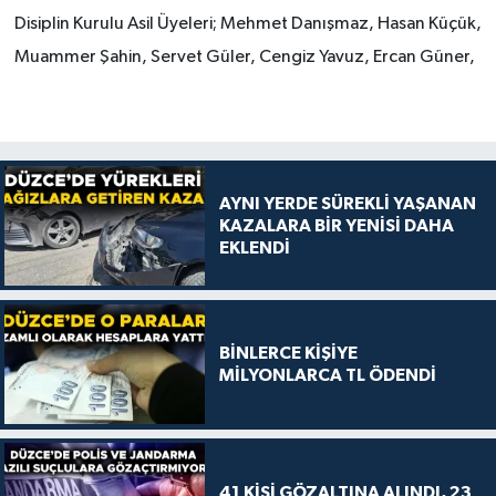
Disiplin Kurulu Asil Üyeleri; Mehmet Danışmaz, Hasan Küçük,
Muammer Şahin, Servet Güler, Cengiz Yavuz, Ercan Güner,
AYNI YERDE SÜREKLİ YAŞANAN
KAZALARA BİR YENİSİ DAHA
EKLENDİ
BİNLERCE KİŞİYE
MİLYONLARCA TL ÖDENDİ
41 KİŞİ GÖZALTINA ALINDI, 23