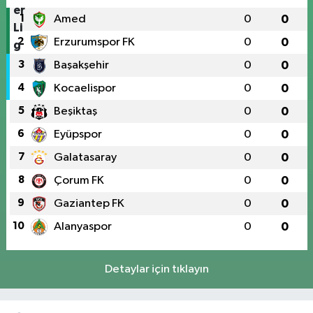
1
Amed
0
0
2
Erzurumspor FK
0
0
3
Başakşehir
0
0
4
Kocaelispor
0
0
5
Beşiktaş
0
0
6
Eyüpspor
0
0
7
Galatasaray
0
0
8
Çorum FK
0
0
9
Gaziantep FK
0
0
10
Alanyaspor
0
0
Detaylar için tıklayın