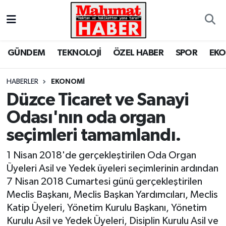
Nöbetçi Eczaneler
GÜNDEM
TEKNOLOJİ
ÖZEL HABER
SPOR
EK
Hava Durumu
HABERLER
EKONOMİ
Trafik Durumu
Düzce Ticaret ve Sanayi
Odası'nın oda organ
Süper Lig Puan Durumu ve Fikstür
seçimleri tamamlandı.
Tüm Manşetler
1 Nisan 2018'de gerçekleştirilen Oda Organ
Son Dakika Haberleri
Üyeleri Asil ve Yedek üyeleri seçimlerinin ardından
7 Nisan 2018 Cumartesi günü gerçekleştirilen
Haber Arşivi
Meclis Başkanı, Meclis Başkan Yardımcıları, Meclis
Katip Üyeleri, Yönetim Kurulu Başkanı, Yönetim
Kurulu Asil ve Yedek Üyeleri, Disiplin Kurulu Asil ve