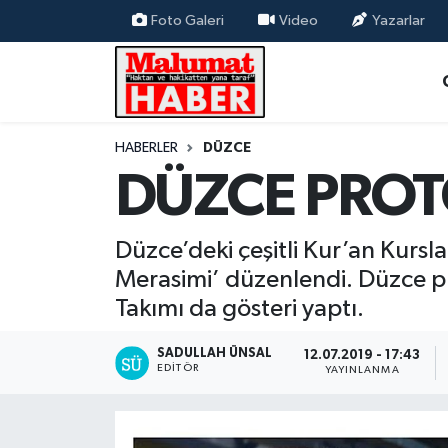
Foto Galeri
Video
Yazarlar
Nöbetçi Eczaneler
Hava Durumu
HABERLER
DÜZCE
DÜZCE PROT
Trafik Durumu
Süper Lig Puan Durumu ve Fikstür
Düzce’deki çeşitli Kur’an Kursla
Merasimi’ düzenlendi. Düzce p
Tüm Manşetler
Takımı da gösteri yaptı.
Son Dakika Haberleri
SADULLAH ÜNSAL
12.07.2019 - 17:43
EDITÖR
YAYINLANMA
Haber Arşivi