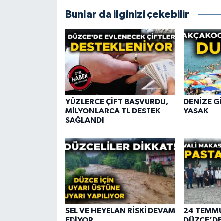
Bunlar da ilginizi çekebilir
YÜZLERCE ÇİFT BAŞVURDU,
DENİZE G
MİLYONLARCA TL DESTEK
YASAK
SAĞLANDI
SEL VE HEYELAN RİSKİ DEVAM
24 TEMMU
EDİYOR
DÜZCE’DE