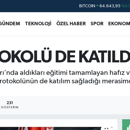
BITCOIN
64.643,95
%0.
DOLAR
47,6006
%0.
EURO
55,0250
%0.
GÜNDEM
TEKNOLOJİ
ÖZEL HABER
SPOR
EKONOM
STERLİN
64,2398
%0
GRAM ALTIN
6513.94
%0.
OKOLÜ DE KATILD
BİST100
13.768
%4
rı’nda aldıkları eğitimi tamamlayan hafız ve
rotokolünün de katılım sağladığı merasim
231
GÖSTERIM