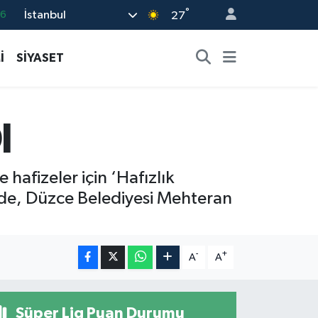
16
°
İstanbul
27
06
02
İ
SİYASET
.2
32
I
8
 hafizeler için ‘Hafızlık
de, Düzce Belediyesi Mehteran
-
+
A
A
Süper Lig Puan Durumu