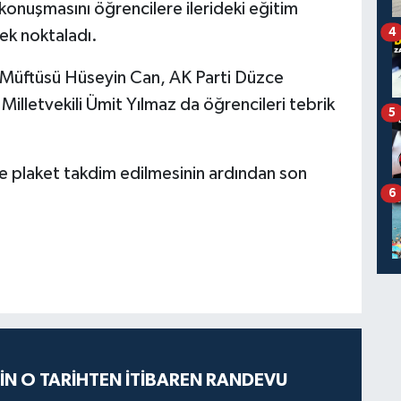
konuşmasını öğrencilere ilerideki eğitim
4
ek noktaladı.
İl Müftüsü Hüseyin Can, AK Parti Düzce
Milletvekili Ümit Yılmaz da öğrencileri tebrik
5
e plaket takdim edilmesinin ardından son
6
İÇİN O TARİHTEN İTİBAREN RANDEVU