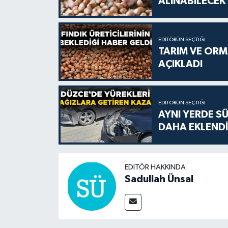
ALINABİLECEK
EDITÖRÜN SEÇTIĞI
TARIM VE ORMA
AÇIKLADI
EDITÖRÜN SEÇTIĞI
AYNI YERDE S
DAHA EKLENDİ
EDITÖR HAKKINDA
Sadullah Ünsal