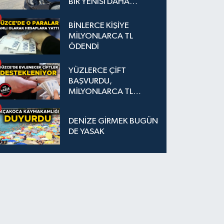
BİR YENİSİ DAHA
EKLENDİ
BİNLERCE KİŞİYE
MİLYONLARCA TL
ÖDENDİ
YÜZLERCE ÇİFT
BAŞVURDU,
MİLYONLARCA TL
DESTEK SAĞLANDI
DENİZE GİRMEK BUGÜN
DE YASAK