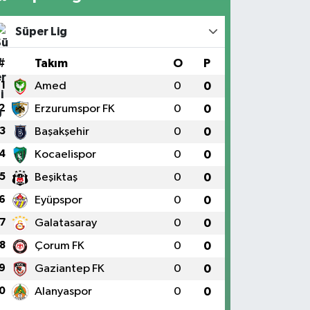
Süper Lig
#
Takım
O
P
1
Amed
0
0
2
Erzurumspor FK
0
0
3
Başakşehir
0
0
4
Kocaelispor
0
0
5
Beşiktaş
0
0
6
Eyüpspor
0
0
7
Galatasaray
0
0
8
Çorum FK
0
0
9
Gaziantep FK
0
0
0
Alanyaspor
0
0