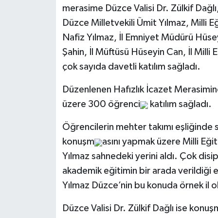
merasime Düzce Valisi Dr. Zülkif Dağlı
Düzce Milletvekili Ümit Yılmaz, Milli 
Nafiz Yılmaz, İl Emniyet Müdürü Hüsey
Şahin, İl Müftüsü Hüseyin Can, İl Milli 
çok sayıda davetli katılım sağladı.
Düzenlenen Hafızlık İcazet Merasimine 
üzere 300 öğrenci
katılım sağladı.
Öğrencilerin mehter takımı eşliğinde 
konuşm
asını yapmak üzere Milli Eğ
Yılmaz sahnedeki yerini aldı. Çok disipli
akademik eğitimin bir arada verildiği
Yılmaz Düzce’nin bu konuda örnek il 
Düzce Valisi Dr. Zülkif Dağlı ise konuş