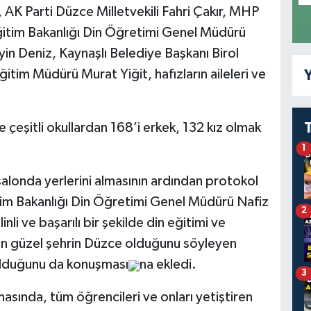
, AK Parti Düzce Milletvekili Fahri Çakır, MHP
Eğitim Bakanlığı Din Öğretimi Genel Müdürü
in Deniz, Kaynaşlı Belediye Başkanı Birol
Eğitim Müdürü Murat Yiğit, hafızların aileleri ve
Y
çeşitli okullardan 168’i erkek, 132 kız olmak
1
salonda yerlerini almasının ardından protokol
itim Bakanlığı Din Öğretimi Genel Müdürü Nafiz
2
nli ve başarılı bir şekilde din eğitimi ve
 en güzel şehrin Düzce olduğunu söyleyen
olduğunu da konuşması
na ekledi.
3
masında, tüm öğrencileri ve onları yetiştiren