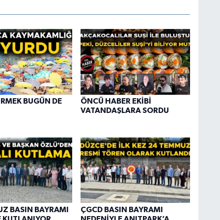
İRMEK BUGÜN DE
ÖNCÜ HABER EKİBİ
VATANDAŞLARA SORDU
Z BASIN BAYRAMI
ÇGCD BASIN BAYRAMI
 KUTLANIYOR
NEDENİYLE ANITPARK’A