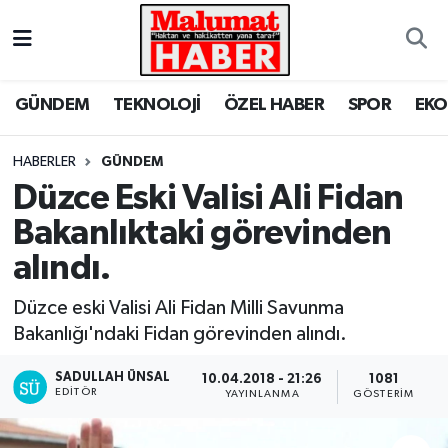
Nöbetçi Eczaneler
GÜNDEM
TEKNOLOJİ
ÖZEL HABER
SPOR
EK
Hava Durumu
HABERLER
GÜNDEM
Trafik Durumu
Düzce Eski Valisi Ali Fidan
Bakanlıktaki görevinden
Süper Lig Puan Durumu ve Fikstür
alındı.
Tüm Manşetler
Düzce eski Valisi Ali Fidan Milli Savunma
Son Dakika Haberleri
Bakanlığı'ndaki Fidan görevinden alındı.
SADULLAH ÜNSAL
Haber Arşivi
10.04.2018 - 21:26
1081
EDITÖR
YAYINLANMA
GÖSTERIM