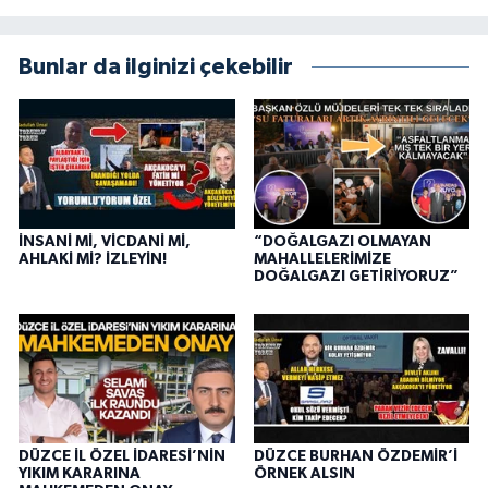
Bunlar da ilginizi çekebilir
İNSANİ Mİ, VİCDANİ Mİ,
“DOĞALGAZI OLMAYAN
AHLAKİ Mİ? İZLEYİN!
MAHALLELERİMİZE
DOĞALGAZI GETİRİYORUZ”
DÜZCE İL ÖZEL İDARESİ’NİN
DÜZCE BURHAN ÖZDEMİR’İ
YIKIM KARARINA
ÖRNEK ALSIN