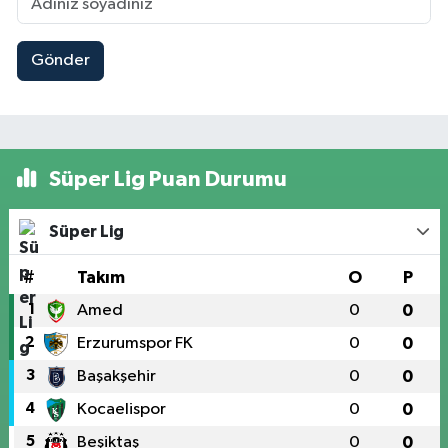
Gönder
Süper Lig Puan Durumu
Süper Lig
#
Takım
O
P
1
Amed
0
0
2
Erzurumspor FK
0
0
3
Başakşehir
0
0
4
Kocaelispor
0
0
5
Beşiktaş
0
0