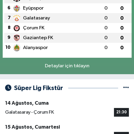
6
Eyüpspor
0
0
7
Galatasaray
0
0
8
Çorum FK
0
0
9
Gaziantep FK
0
0
10
Alanyaspor
0
0
Detaylar için tıklayın
Süper Lig Fikstür
14 Ağustos, Cuma
Galatasaray - Çorum FK
21:30
15 Ağustos, Cumartesi