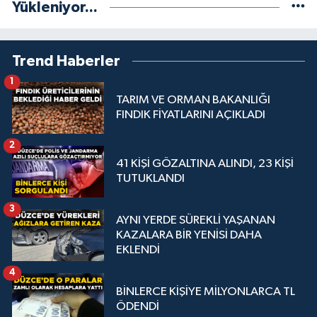
Yükleniyor...
Trend Haberler
1
TARIM VE ORMAN BAKANLIĞI
FINDIK FİYATLARINI AÇIKLADI
2
41 KİŞİ GÖZALTINA ALINDI, 23 KİŞİ
TUTUKLANDI
3
AYNI YERDE SÜREKLİ YAŞANAN
KAZALARA BİR YENİSİ DAHA
EKLENDİ
4
BİNLERCE KİŞİYE MİLYONLARCA TL
ÖDENDİ