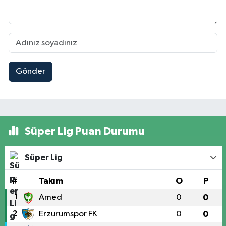
Gönder
Süper Lig Puan Durumu
Süper Lig
#
Takım
O
P
1
Amed
0
0
2
Erzurumspor FK
0
0