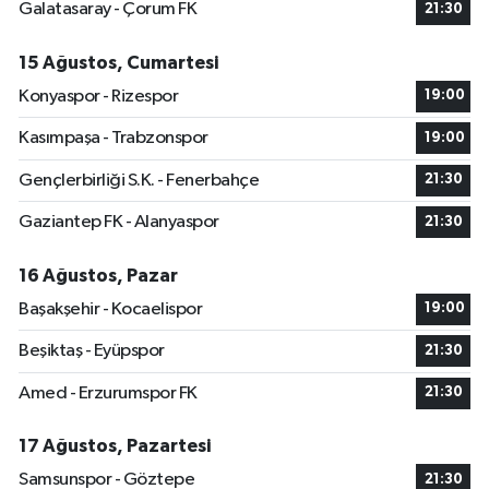
Galatasaray - Çorum FK
21:30
15 Ağustos, Cumartesi
Konyaspor - Rizespor
19:00
Kasımpaşa - Trabzonspor
19:00
Gençlerbirliği S.K. - Fenerbahçe
21:30
Gaziantep FK - Alanyaspor
21:30
16 Ağustos, Pazar
Başakşehir - Kocaelispor
19:00
Beşiktaş - Eyüpspor
21:30
Amed - Erzurumspor FK
21:30
17 Ağustos, Pazartesi
Samsunspor - Göztepe
21:30