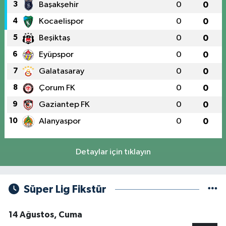
3
Başakşehir
0
0
4
Kocaelispor
0
0
5
Beşiktaş
0
0
6
Eyüpspor
0
0
7
Galatasaray
0
0
8
Çorum FK
0
0
9
Gaziantep FK
0
0
10
Alanyaspor
0
0
Detaylar için tıklayın
Süper Lig Fikstür
14 Ağustos, Cuma