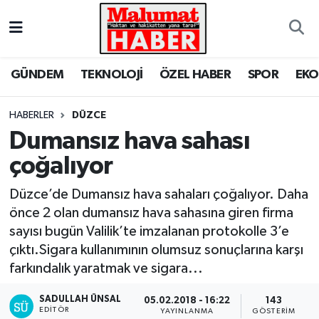
Nöbetçi Eczaneler
GÜNDEM
TEKNOLOJİ
ÖZEL HABER
SPOR
EK
Hava Durumu
HABERLER
DÜZCE
Trafik Durumu
Dumansız hava sahası
çoğalıyor
Süper Lig Puan Durumu ve Fikstür
Düzce’de Dumansız hava sahaları çoğalıyor. Daha
Tüm Manşetler
önce 2 olan dumansız hava sahasına giren firma
sayısı bugün Valilik’te imzalanan protokolle 3’e
Son Dakika Haberleri
çıktı.Sigara kullanımının olumsuz sonuçlarına karşı
farkındalık yaratmak ve sigara...
Haber Arşivi
SADULLAH ÜNSAL
05.02.2018 - 16:22
143
EDITÖR
YAYINLANMA
GÖSTERIM