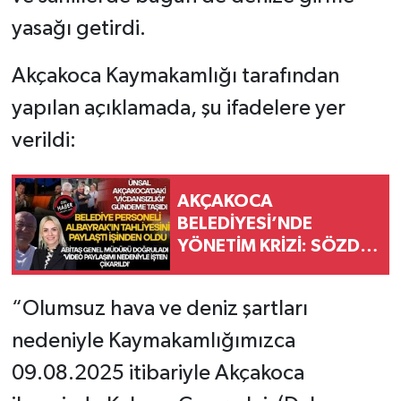
yasağı getirdi.
Akçakoca Kaymakamlığı tarafından
yapılan açıklamada, şu ifadelere yer
verildi:
AKÇAKOCA
BELEDİYESİ’NDE
YÖNETİM KRİZİ: SÖZDE
GAZETECİ DEVREDE
“Olumsuz hava ve deniz şartları
nedeniyle Kaymakamlığımızca
09.08.2025 itibariyle Akçakoca