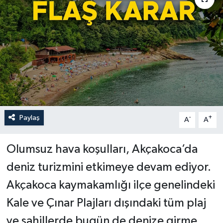
Paylaş
-
+
A
A
Olumsuz hava koşulları, Akçakoca’da
deniz turizmini etkimeye devam ediyor.
Akçakoca kaymakamlığı ilçe genelindeki
Kale ve Çınar Plajları dışındaki tüm plaj
ve sahillerde bugün de denize girme