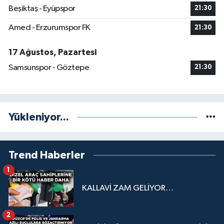
Beşiktaş - Eyüpspor
21:30
Amed - Erzurumspor FK
21:30
17 Ağustos, Pazartesi
Samsunspor - Göztepe
21:30
Yükleniyor...
Trend Haberler
1
KALLAVİ ZAM GELİYOR…
2