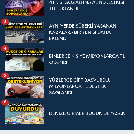
41 KİŞİ GÖZALTINA ALINDI, 23 KİŞİ
TUTUKLANDI
3
AYNI YERDE SÜREKLİ YAŞANAN
KAZALARA BİR YENİSİ DAHA
EKLENDİ
4
BİNLERCE KİŞİYE MİLYONLARCA TL
ÖDENDİ
5
YÜZLERCE ÇİFT BAŞVURDU,
MİLYONLARCA TL DESTEK
SAĞLANDI
6
DENİZE GİRMEK BUGÜN DE YASAK