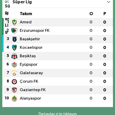
Süper Lig
#
Takım
O
P
1
Amed
0
0
2
Erzurumspor FK
0
0
3
Başakşehir
0
0
4
Kocaelispor
0
0
5
Beşiktaş
0
0
6
Eyüpspor
0
0
7
Galatasaray
0
0
8
Çorum FK
0
0
9
Gaziantep FK
0
0
10
Alanyaspor
0
0
Detaylar için tıklayın