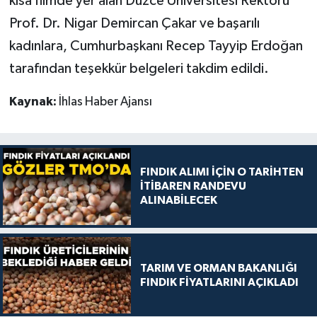
kısa filmde yer alan Düzce Üniversitesi Rektörü
Prof. Dr. Nigar Demircan Çakar ve başarılı
kadınlara, Cumhurbaşkanı Recep Tayyip Erdoğan
tarafından teşekkür belgeleri takdim edildi.
Kaynak:
İhlas Haber Ajansı
FINDIK ALIMI İÇİN O TARİHTEN
İTİBAREN RANDEVU
ALINABİLECEK
TARIM VE ORMAN BAKANLIĞI
FINDIK FİYATLARINI AÇIKLADI