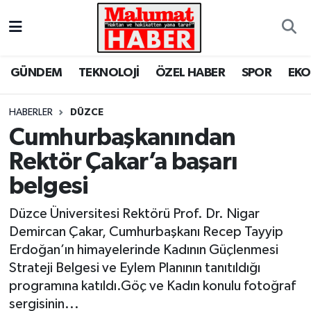
Nöbetçi Eczaneler
GÜNDEM
TEKNOLOJİ
ÖZEL HABER
SPOR
EK
Hava Durumu
HABERLER
DÜZCE
Trafik Durumu
Cumhurbaşkanından
Rektör Çakar’a başarı
Süper Lig Puan Durumu ve Fikstür
belgesi
Tüm Manşetler
Düzce Üniversitesi Rektörü Prof. Dr. Nigar
Son Dakika Haberleri
Demircan Çakar, Cumhurbaşkanı Recep Tayyip
Erdoğan’ın himayelerinde Kadının Güçlenmesi
Haber Arşivi
Strateji Belgesi ve Eylem Planının tanıtıldığı
programına katıldı.Göç ve Kadın konulu fotoğraf
sergisinin...