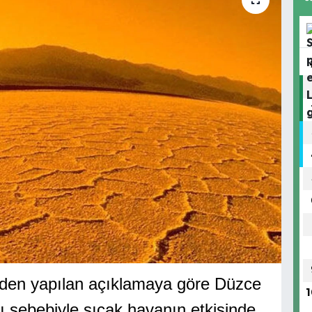
nden yapılan açıklamaya göre Düzce
1
ı sebebiyle sıcak havanın etkisinde