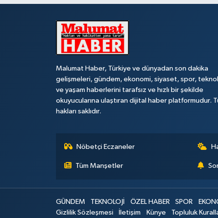
Malumat Haber, Türkiye ve dünyadan son dakika
gelişmeleri, gündem, ekonomi, siyaset, spor, teknol
ve yaşam haberlerini tarafsız ve hızlı bir şekilde
okuyucularına ulaştıran dijital haber platformudur. 
hakları saklıdır.
Nöbetçi Eczaneler
H
Tüm Manşetler
Son
GÜNDEM
TEKNOLOJİ
ÖZEL HABER
SPOR
EKON
Gizlilik Sözleşmesi
İletişim
Künye
Topluluk Kurall