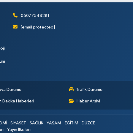
05077548281
[email protected]
oji
Tüm
ava Durumu
Trafik Durumu
 Dakika Haberleri
Haber Arşivi
OMİ
SİYASET
SAĞLIK
YAŞAM
EĞİTİM
DÜZCE
arı
Yayın İlkeleri