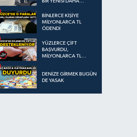
BİR YENİSİ DAHA
EKLENDİ
BİNLERCE KİŞİYE
MİLYONLARCA TL
ÖDENDİ
YÜZLERCE ÇİFT
BAŞVURDU,
MİLYONLARCA TL
DESTEK SAĞLANDI
DENİZE GİRMEK BUGÜN
DE YASAK