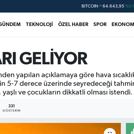
BITCOIN
64.643,95
%0.
DOLAR
47,6006
%0.
GÜNDEM
TEKNOLOJİ
ÖZEL HABER
SPOR
EKONOM
EURO
55,0250
%0.
STERLİN
64,2398
%0
GRAM ALTIN
6513.94
%0.
RI GELİYOR
BİST100
13.799
%7
den yapılan açıklamaya göre hava sıcaklı
n 5-7 derece üzerinde seyredeceği tahmin
, yaşlı ve çocukların dikkatli olması istendi.
331
GÖSTERIM