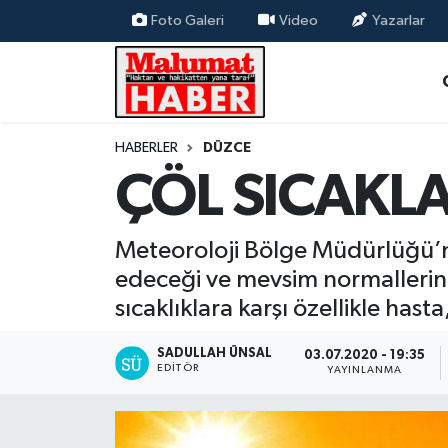
Foto Galeri
Video
Yazarlar
Nöbetçi Eczaneler
Hava Durumu
HABERLER
DÜZCE
ÇÖL SICAKLA
Trafik Durumu
Süper Lig Puan Durumu ve Fikstür
Meteoroloji Bölge Müdürlüğü’n
edeceği ve mevsim normallerini
Tüm Manşetler
sıcaklıklara karşı özellikle hasta
Son Dakika Haberleri
SADULLAH ÜNSAL
03.07.2020 - 19:35
EDITÖR
YAYINLANMA
Haber Arşivi