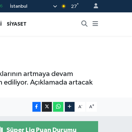
°
16
İstanbul
27
06
İ
SİYASET
02
.2
32
0
klarının artmaya devam
 ediliyor. Açıklamada artacak
-
+
A
A
Süper Lig Puan Durumu