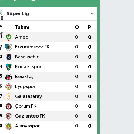
Süper Lig
#
Takım
O
P
1
Amed
0
0
2
Erzurumspor FK
0
0
3
Başakşehir
0
0
4
Kocaelispor
0
0
5
Beşiktaş
0
0
6
Eyüpspor
0
0
7
Galatasaray
0
0
8
Çorum FK
0
0
9
Gaziantep FK
0
0
0
Alanyaspor
0
0