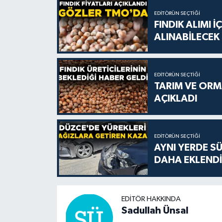
EDITÖRÜN SEÇTIĞI
FINDIK ALIMI 
ALINABİLECEK
EDITÖRÜN SEÇTIĞI
TARIM VE ORMA
AÇIKLADI
EDITÖRÜN SEÇTIĞI
AYNI YERDE S
DAHA EKLENDİ
EDITÖR HAKKINDA
Sadullah Ünsal