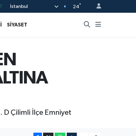
7
°
İstanbul
24
1
İ
SİYASET
6
2
5
EN
4
ALTINA
D Çilimli İlçe Emniyet