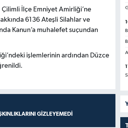
G
 Çilimli İlçe Emniyet Amirliği’ne
kkında 6136 Ateşli Silahlar ve
1
kkında Kanun’a muhalefet suçundan
B
B
A
iği’ndeki işlemlerinin ardından Düzce
renildi.
1
S
Y
KINLIKLARINI GİZLEYEMEDİ