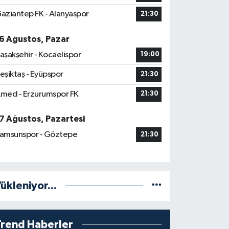
aziantep FK - Alanyaspor
21:30
6 Ağustos, Pazar
aşakşehir - Kocaelispor
19:00
eşiktaş - Eyüpspor
21:30
med - Erzurumspor FK
21:30
7 Ağustos, Pazartesi
amsunspor - Göztepe
21:30
ükleniyor...
Trend Haberler