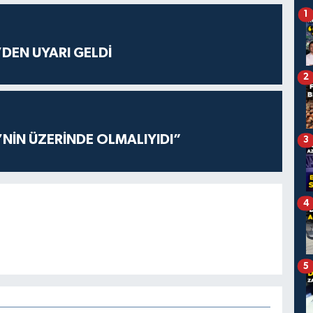
1
DEN UYARI GELDİ
2
’NİN ÜZERİNDE OLMALIYIDI”
3
4
5