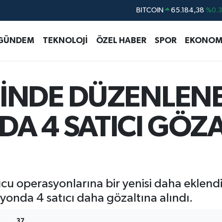
BITCOIN
65.184,38
%0.3
DOLAR
47,7239
%0.0
GÜNDEM
TEKNOLOJİ
ÖZEL HABER
SPOR
EKONOM
EURO
55,1823
%-0.0
STERLİN
64,4329
%-0.0
GRAM ALTIN
6664.02
%0.0
ESİNDE DÜZENLEN
BİST100
13.779
%-1
A 4 SATICI GÖZ
 operasyonlarına bir yenisi daha eklendi. 
yonda 4 satıcı daha gözaltına alındı.
37