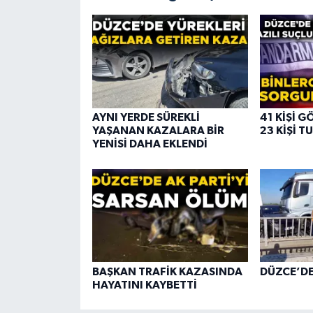
AYNI YERDE SÜREKLİ
41 KİŞİ G
YAŞANAN KAZALARA BİR
23 KİŞİ 
YENİSİ DAHA EKLENDİ
BAŞKAN TRAFİK KAZASINDA
DÜZCE’D
HAYATINI KAYBETTİ