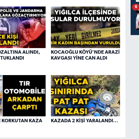
6
ÖZALTINA ALINDI,
KOCAOĞLU KÖYÜ’NDE ARAZİ
TUTUKLANDI
KAVGASI YİNE CAN ALDI
E KORKUTAN KAZA
KAZADA 2 KİŞİ YARALANDI…