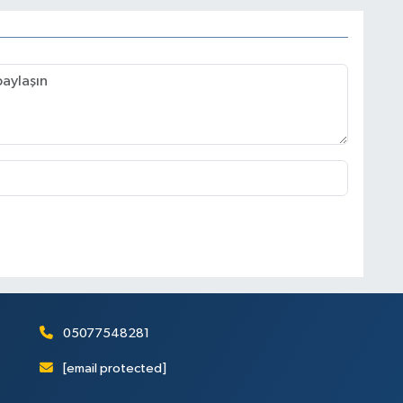
05077548281
[email protected]