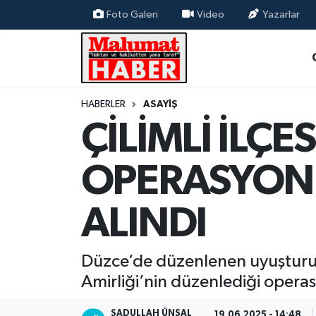
Foto Galeri
Video
Yazarlar
Nöbetçi Eczaneler
Hava Durumu
HABERLER
ASAYİŞ
ÇİLİMLİ İLÇ
Trafik Durumu
Süper Lig Puan Durumu ve Fikstür
OPERASYOND
Tüm Manşetler
ALINDI
Son Dakika Haberleri
Düzce’de düzenlenen uyuşturucu
Haber Arşivi
Amirliği’nin düzenlediği operas
SADULLAH ÜNSAL
19.06.2025 - 14:48