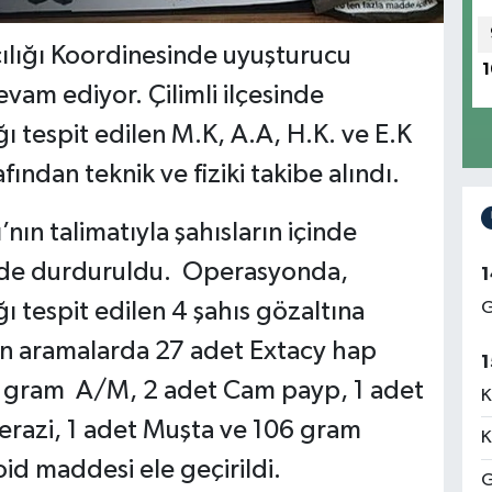
lığı Koordinesinde uyuşturucu
1
am ediyor. Çilimli ilçesinde
ı tespit edilen M.K, A.A, H.K. ve E.K
rafından teknik ve fiziki takibe alındı.
ın talimatıyla şahısların içinde
nde durduruldu. Operasyonda,
1
ı tespit edilen 4 şahıs gözaltına
G
ılan aramalarda 27 adet Extacy hap
1
 gram A/M, 2 adet Cam payp, 1 adet
K
erazi, 1 adet Muşta ve 106 gram
K
d maddesi ele geçirildi.
G