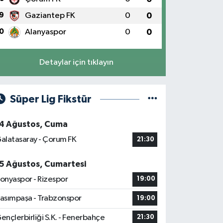
9
Gaziantep FK
0
0
0
Alanyaspor
0
0
Detaylar için tıklayın
Süper Lig Fikstür
4 Ağustos, Cuma
alatasaray - Çorum FK
21:30
5 Ağustos, Cumartesi
onyaspor - Rizespor
19:00
asımpaşa - Trabzonspor
19:00
ençlerbirliği S.K. - Fenerbahçe
21:30