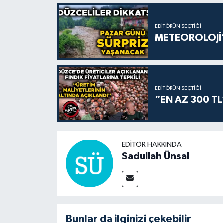
EDITÖRÜN SEÇTIĞI
METEOROLOJİ’
EDITÖRÜN SEÇTIĞI
“EN AZ 300 TL
EDITÖR HAKKINDA
Sadullah Ünsal
Bunlar da ilginizi çekebilir