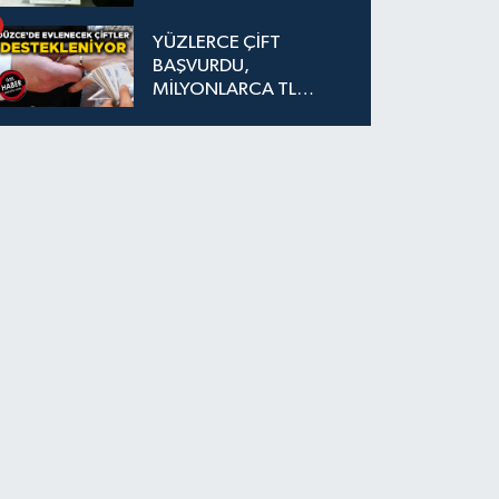
YÜZLERCE ÇİFT
BAŞVURDU,
MİLYONLARCA TL
DESTEK SAĞLANDI