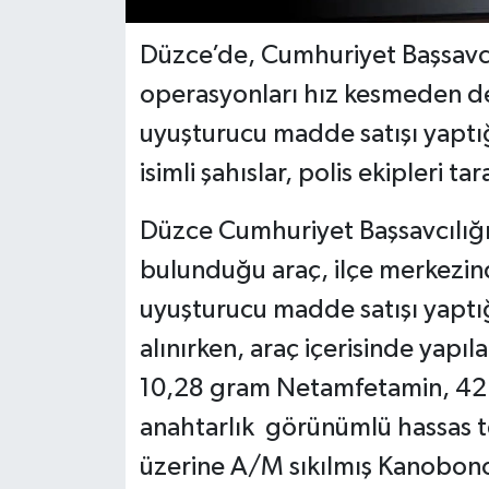
Düzce’de, Cumhuriyet Başsavcı
operasyonları hız kesmeden dev
uyuşturucu madde satışı yaptığ
isimli şahıslar, polis ekipleri ta
Düzce Cumhuriyet Başsavcılığı’n
bulunduğu araç, ilçe merkezi
uyuşturucu madde satışı yaptığ
alınırken, araç içerisinde yap
10,28 gram Netamfetamin, 42
anahtarlık görünümlü hassas t
üzerine A/M sıkılmış Kanobonoi