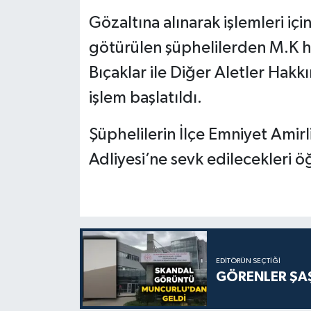
Gözaltına alınarak işlemleri için
götürülen şüphelilerden M.K ha
Bıçaklar ile Diğer Aletler Ha
işlem başlatıldı.
Şüphelilerin İlçe Emniyet Amirl
Adliyesi’ne sevk edilecekleri öğ
EDITÖRÜN SEÇTIĞI
GÖRENLER ŞAŞ