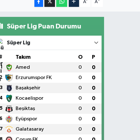
-
+
A
A
Süper Lig Puan Durumu
Süper Lig
#
Takım
O
P
1
Amed
0
0
2
Erzurumspor FK
0
0
3
Başakşehir
0
0
4
Kocaelispor
0
0
5
Beşiktaş
0
0
6
Eyüpspor
0
0
7
Galatasaray
0
0
8
Çorum FK
0
0