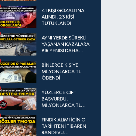
41 KİŞİ GÖZALTINA
ALINDI, 23 KİŞİ
TUTUKLANDI
AYNI YERDE SÜREKLİ
YAŞANAN KAZALARA
BİR YENİSİ DAHA
EKLENDİ
BİNLERCE KİŞİYE
MİLYONLARCA TL
ÖDENDİ
YÜZLERCE ÇİFT
BAŞVURDU,
MİLYONLARCA TL
DESTEK SAĞLANDI
FINDIK ALIMI İÇİN O
TARİHTEN İTİBAREN
RANDEVU