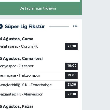
Detaylar için tıklayın
Süper Lig Fikstür
4 Ağustos, Cuma
alatasaray - Çorum FK
21:30
5 Ağustos, Cumartesi
onyaspor - Rizespor
19:00
asımpaşa - Trabzonspor
19:00
ençlerbirliği S.K. - Fenerbahçe
21:30
aziantep FK - Alanyaspor
21:30
6 Ağustos, Pazar