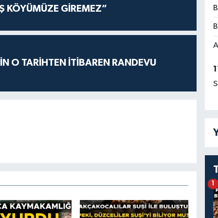
AŞ KÖYÜMÜZE GİREMEZ”
B
B
A
İÇİN O TARİHTEN İTİBAREN RANDEVU
1
S
Y
1