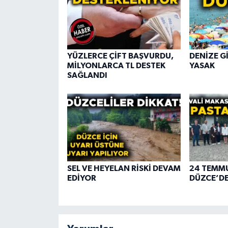
YÜZLERCE ÇİFT BAŞVURDU,
DENİZE G
MİLYONLARCA TL DESTEK
YASAK
SAĞLANDI
SEL VE HEYELAN RİSKİ DEVAM
24 TEMMU
EDİYOR
DÜZCE’DE