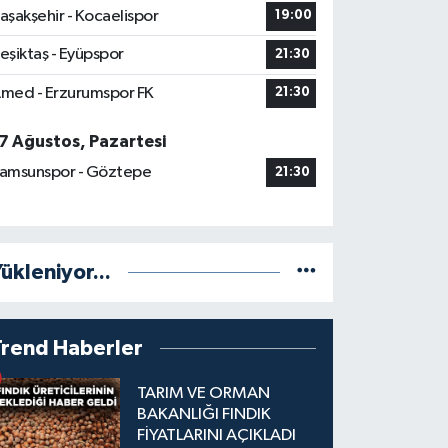
aşakşehir - Kocaelispor
19:00
eşiktaş - Eyüpspor
21:30
med - Erzurumspor FK
21:30
7 Ağustos, Pazartesi
amsunspor - Göztepe
21:30
ükleniyor...
Trend Haberler
TARIM VE ORMAN
BAKANLIĞI FINDIK
FİYATLARINI AÇIKLADI