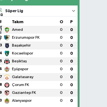
Süper Lig
#
Takım
O
P
1
Amed
0
0
2
Erzurumspor FK
0
0
3
Başakşehir
0
0
4
Kocaelispor
0
0
5
Beşiktaş
0
0
6
Eyüpspor
0
0
7
Galatasaray
0
0
8
Çorum FK
0
0
9
Gaziantep FK
0
0
0
Alanyaspor
0
0