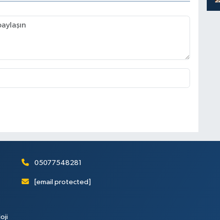
05077548281
[email protected]
oji