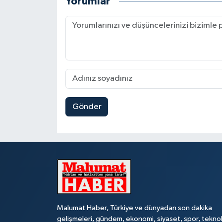
Yorumlar
Gönder
Malumat Haber, Türkiye ve dünyadan son dakika
gelişmeleri, gündem, ekonomi, siyaset, spor, teknol