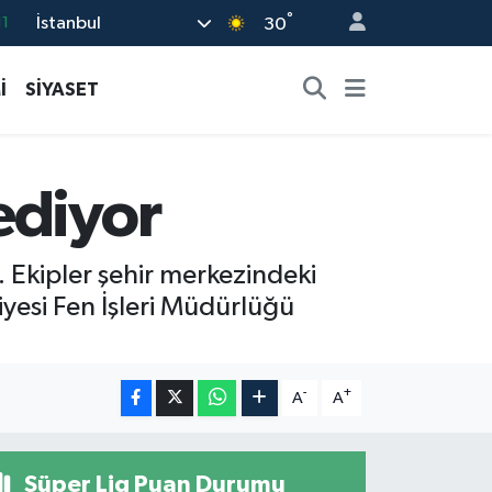
°
İstanbul
11
30
8
İ
SİYASET
2
8
3
ediyor
4
 Ekipler şehir merkezindeki
iyesi Fen İşleri Müdürlüğü
-
+
A
A
Süper Lig Puan Durumu