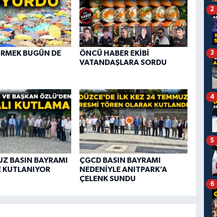
2
İRMEK BUGÜN DE
ÖNCÜ HABER EKİBİ
3
VATANDAŞLARA SORDU
4
5
Z BASIN BAYRAMI
ÇGCD BASIN BAYRAMI
 KUTLANIYOR
NEDENİYLE ANITPARK’A
ÇELENK SUNDU
6