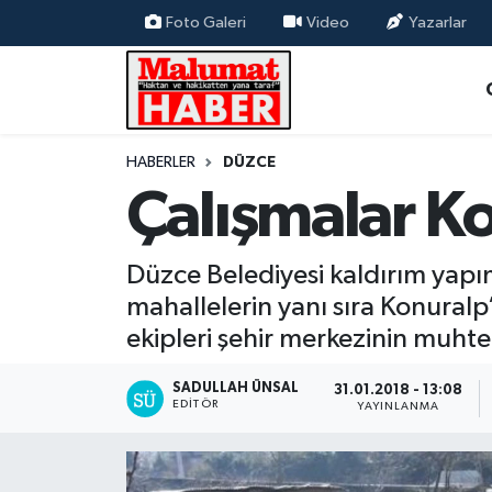
Foto Galeri
Video
Yazarlar
Nöbetçi Eczaneler
Hava Durumu
HABERLER
DÜZCE
Çalışmalar K
Trafik Durumu
Süper Lig Puan Durumu ve Fikstür
Düzce Belediyesi kaldırım yapı
mahallelerin yanı sıra Konuralp
Tüm Manşetler
ekipleri şehir merkezinin muhteli
Son Dakika Haberleri
SADULLAH ÜNSAL
31.01.2018 - 13:08
EDITÖR
YAYINLANMA
Haber Arşivi