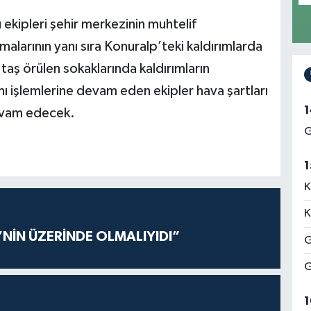
ekipleri şehir merkezinin muhtelif
malarının yanı sıra Konuralp’teki kaldırımlarda
taş örülen sokaklarında kaldırımların
 işlemlerine devam eden ekipler hava şartları
1
evam edecek.
G
1
K
K
’NİN ÜZERİNDE OLMALIYIDI”
G
G
1