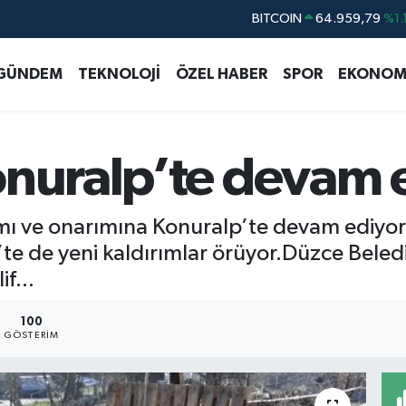
BITCOIN
64.959,79
%1.
DOLAR
47,7436
%0.1
GÜNDEM
TEKNOLOJİ
ÖZEL HABER
SPOR
EKONOM
EURO
55,2510
%0.3
STERLİN
64,4811
%0.3
GRAM ALTIN
6660.55
%0.0
onuralp’te devam 
BİST100
13.779
%-1
mı ve onarımına Konuralp’te devam ediyor.
’te de yeni kaldırımlar örüyor.Düzce Beled
f...
100
GÖSTERIM