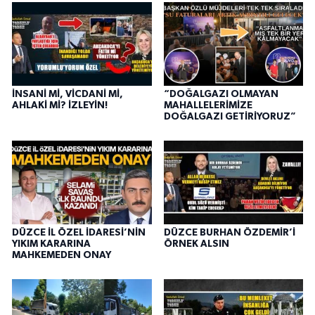
İNSANİ Mİ, VİCDANİ Mİ,
“DOĞALGAZI OLMAYAN
AHLAKİ Mİ? İZLEYİN!
MAHALLELERİMİZE
DOĞALGAZI GETİRİYORUZ”
DÜZCE İL ÖZEL İDARESİ’NİN
DÜZCE BURHAN ÖZDEMİR’İ
YIKIM KARARINA
ÖRNEK ALSIN
MAHKEMEDEN ONAY