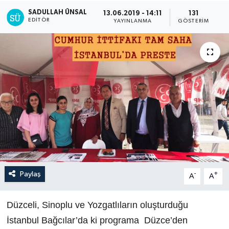
SADULLAH ÜNSAL
13.06.2019 - 14:11
131
EDITÖR
YAYINLANMA
GÖSTERIM
Paylaş
-
+
A
A
Düzceli, Sinoplu ve Yozgatlıların oluşturduğu
İstanbul Bağcılar’da ki programa Düzce’den