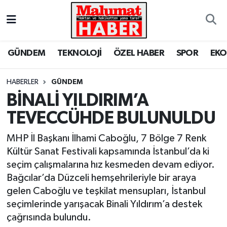
Nöbetçi Eczaneler
GÜNDEM
TEKNOLOJİ
ÖZEL HABER
SPOR
EK
Hava Durumu
HABERLER
GÜNDEM
Trafik Durumu
BİNALİ YILDIRIM’A
TEVECCÜHDE BULUNULDU
Süper Lig Puan Durumu ve Fikstür
MHP İl Başkanı İlhami Caboğlu, 7 Bölge 7 Renk
Tüm Manşetler
Kültür Sanat Festivali kapsamında İstanbul’da ki
seçim çalışmalarına hız kesmeden devam ediyor.
Son Dakika Haberleri
Bağcılar’da Düzceli hemşehrileriyle bir araya
gelen Caboğlu ve teşkilat mensupları, İstanbul
Haber Arşivi
seçimlerinde yarışacak Binali Yıldırım’a destek
çağrısında bulundu.