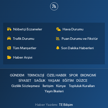
Nöbetçi Eczaneler
Hava Durumu
Trafik Durumu
Puan Durumu ve Fikstür
Tüm Manşetler
Son Dakika Haberleri
Haber Arşivi
GÜNDEM
TEKNOLOJİ
ÖZEL HABER
SPOR
EKONOMİ
SİYASET
SAĞLIK
YAŞAM
EĞİTİM
DÜZCE
Gizlilik Sözleşmesi
İletişim
Künye
Topluluk Kuralları
Yayın İlkeleri
Haber Yazılımı:
TE Bilişim