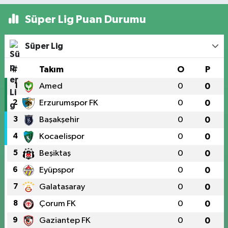
Süper Lig Puan Durumu
Süper Lig
#
Takım
O
P
1
Amed
0
0
2
Erzurumspor FK
0
0
3
Başakşehir
0
0
4
Kocaelispor
0
0
5
Beşiktaş
0
0
6
Eyüpspor
0
0
7
Galatasaray
0
0
8
Çorum FK
0
0
9
Gaziantep FK
0
0