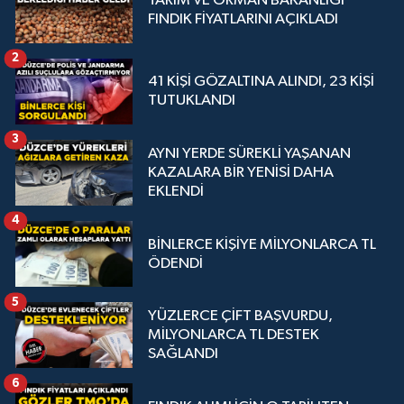
TARIM VE ORMAN BAKANLIĞI
FINDIK FİYATLARINI AÇIKLADI
2
41 KİŞİ GÖZALTINA ALINDI, 23 KİŞİ
TUTUKLANDI
3
AYNI YERDE SÜREKLİ YAŞANAN
KAZALARA BİR YENİSİ DAHA
EKLENDİ
4
BİNLERCE KİŞİYE MİLYONLARCA TL
ÖDENDİ
5
YÜZLERCE ÇİFT BAŞVURDU,
MİLYONLARCA TL DESTEK
SAĞLANDI
6