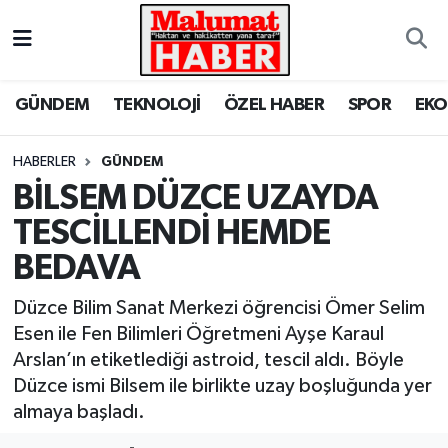
Nöbetçi Eczaneler
GÜNDEM
TEKNOLOJİ
ÖZEL HABER
SPOR
EK
Hava Durumu
HABERLER
GÜNDEM
Trafik Durumu
BİLSEM DÜZCE UZAYDA
TESCİLLENDİ HEMDE
Süper Lig Puan Durumu ve Fikstür
BEDAVA
Tüm Manşetler
Düzce Bilim Sanat Merkezi öğrencisi Ömer Selim
Son Dakika Haberleri
Esen ile Fen Bilimleri Öğretmeni Ayşe Karaul
Arslan’ın etiketlediği astroid, tescil aldı. Böyle
Haber Arşivi
Düzce ismi Bilsem ile birlikte uzay boşluğunda yer
almaya başladı.