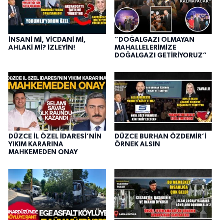
İNSANİ Mİ, VİCDANİ Mİ,
“DOĞALGAZI OLMAYAN
AHLAKİ Mİ? İZLEYİN!
MAHALLELERİMİZE
DOĞALGAZI GETİRİYORUZ”
DÜZCE İL ÖZEL İDARESİ’NİN
DÜZCE BURHAN ÖZDEMİR’İ
YIKIM KARARINA
ÖRNEK ALSIN
MAHKEMEDEN ONAY