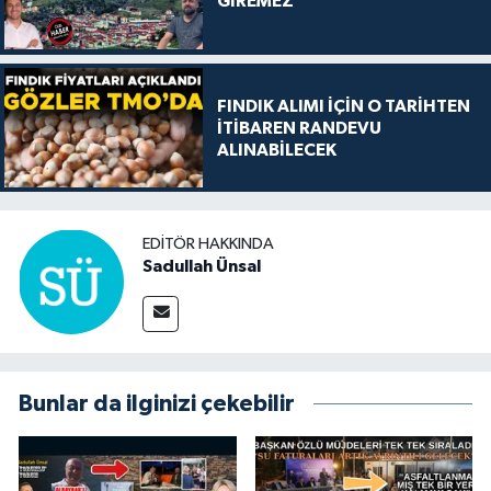
GİREMEZ”
FINDIK ALIMI İÇİN O TARİHTEN
İTİBAREN RANDEVU
ALINABİLECEK
EDITÖR HAKKINDA
Sadullah Ünsal
Bunlar da ilginizi çekebilir