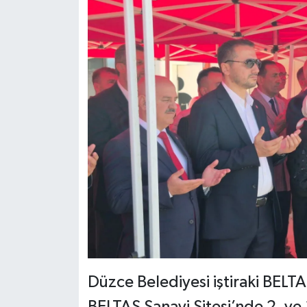
Düzce Belediyesi iştiraki BELTA
BELTAŞ Sanayi Sitesi’nde 2. ve 