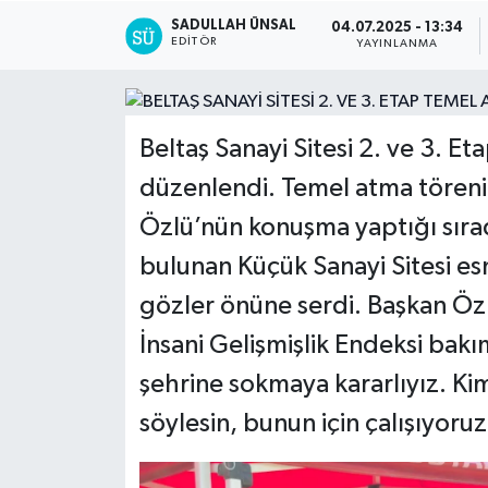
SADULLAH ÜNSAL
04.07.2025 - 13:34
EDITÖR
YAYINLANMA
Beltaş Sanayi Sitesi 2. ve 3. E
düzenlendi. Temel atma töreni
Özlü’nün konuşma yaptığı sırad
bulunan Küçük Sanayi Sitesi esn
gözler önüne serdi. Başkan Öz
İnsani Gelişmişlik Endeksi bakı
şehrine sokmaya kararlıyız. Ki
söylesin, bunun için çalışıyoru