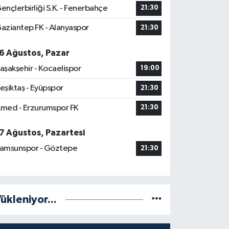
ençlerbirliği S.K. - Fenerbahçe
21:30
aziantep FK - Alanyaspor
21:30
6 Ağustos, Pazar
aşakşehir - Kocaelispor
19:00
eşiktaş - Eyüpspor
21:30
med - Erzurumspor FK
21:30
7 Ağustos, Pazartesi
amsunspor - Göztepe
21:30
ükleniyor...