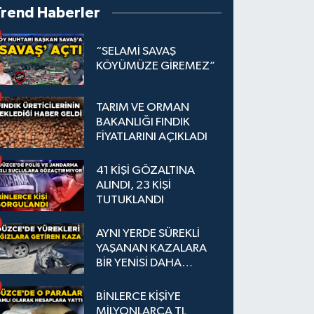
Trend Haberler
“SELAMİ SAVAŞ
KÖYÜMÜZE GİREMEZ”
TARIM VE ORMAN
BAKANLIĞI FINDIK
FİYATLARINI AÇIKLADI
41 KİŞİ GÖZALTINA
ALINDI, 23 KİŞİ
TUTUKLANDI
AYNI YERDE SÜREKLİ
YAŞANAN KAZALARA
BİR YENİSİ DAHA
EKLENDİ
BİNLERCE KİŞİYE
MİLYONLARCA TL