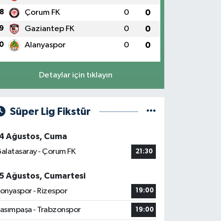
8
Çorum FK
0
0
9
Gaziantep FK
0
0
0
Alanyaspor
0
0
Detaylar için tıklayın
Süper Lig Fikstür
4 Ağustos, Cuma
alatasaray - Çorum FK
21:30
5 Ağustos, Cumartesi
onyaspor - Rizespor
19:00
asımpaşa - Trabzonspor
19:00