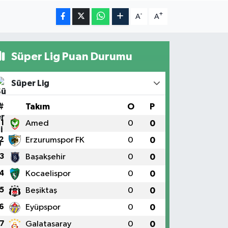
-
+
A
A
Süper Lig Puan Durumu
Süper Lig
#
Takım
O
P
1
Amed
0
0
2
Erzurumspor FK
0
0
3
Başakşehir
0
0
4
Kocaelispor
0
0
5
Beşiktaş
0
0
6
Eyüpspor
0
0
7
Galatasaray
0
0