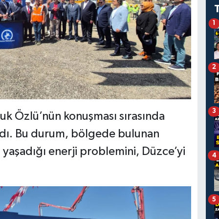
1
2
3
ruk Özlü’nün konuşması sırasında
andı. Bu durum, bölgede bulunan
n yaşadığı enerji problemini, Düzce’yi
4
5