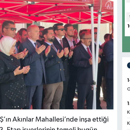
1
1
G
1
K
Ş’ın Akınlar Mahallesi’nde inşa ettiği
K
3. Etap işyerlerinin temeli bugün