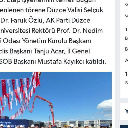
G
enlenen törene Düzce Valisi Selçuk
G
Dr. Faruk Özlü, AK Parti Düzce
1
Üniversitesi Rektörü Prof. Dr. Nedim
B
i Odası Yönetim Kurulu Başkanı
B
s Başkanı Tanju Acar, İl Genel
A
ESOB Başkanı Mustafa Kayıkcı katıldı.
1
S
Y