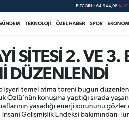
DOLAR
47,7436
%0.1
EURO
55,2510
%0.3
GÜNDEM
TEKNOLOJİ
ÖZEL HABER
SPOR
EKONOM
STERLİN
64,4811
%0.3
GRAM ALTIN
6660.55
%0.0
BİST100
13.779
%-1
İ SİTESİ 2. VE 3.
BITCOIN
64.944,08
%-0.
İ DÜZENLENDİ
tap işyeri temel atma töreni bugün düzenl
uk Özlü’nün konuşma yaptığı sırada yaşanan
naflarının yaşadığı enerji sorununu gözler
İnsani Gelişmişlik Endeksi bakımından Türki