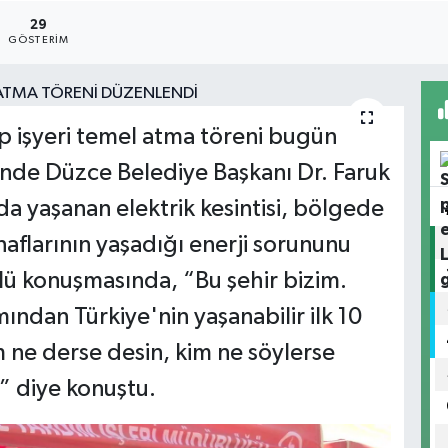
29
GÖSTERIM
tap işyeri temel atma töreni bugün
nde Düzce Belediye Başkanı Dr. Faruk
a yaşanan elektrik kesintisi, bölgede
aflarının yaşadığı enerji sorununu
lü konuşmasında, “Bu şehir bizim.
mından Türkiye'nin yaşanabilir ilk 10
m ne derse desin, kim ne söylerse
z” diye konuştu.