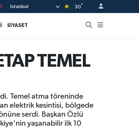
°
İstanbul
8
30
2
İ
SİYASET
8
3
4
 ETAP TEMEL
18
endi. Temel atma töreninde
 elektrik kesintisi, bölgede
 önüne serdi. Başkan Özlü
ye'nin yaşanabilir ilk 10