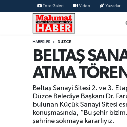
Foto Galeri
Video
Yazarlar
Nöbetçi Eczaneler
Hava Durumu
HABERLER
DÜZCE
BELTAŞ SANAY
Trafik Durumu
Süper Lig Puan Durumu ve Fikstür
ATMA TÖREN
Tüm Manşetler
Beltaş Sanayi Sitesi 2. ve 3. E
Son Dakika Haberleri
Düzce Belediye Başkanı Dr. Far
bulunan Küçük Sanayi Sitesi es
Haber Arşivi
konuşmasında, “Bu şehir bizim. 
şehrine sokmaya kararlıyız.