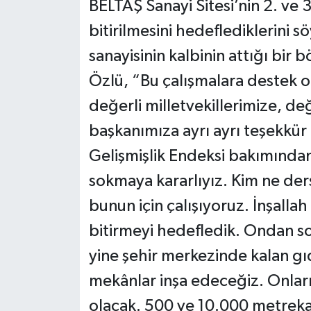
BELTAŞ Sanayi Sitesi’nin 2. ve 3
bitirilmesini hedeflediklerini s
sanayisinin kalbinin attığı bir 
Özlü, “Bu çalışmalara destek o
değerli milletvekillerimize, de
başkanımıza ayrı ayrı teşekkür 
Gelişmişlik Endeksi bakımından 
sokmaya kararlıyız. Kim ne ders
bunun için çalışıyoruz. İnşalla
bitirmeyi hedefledik. Ondan so
yine şehir merkezinde kalan gı
mekânlar inşa edeceğiz. Onlar
olacak. 500 ve 10.000 metrekar