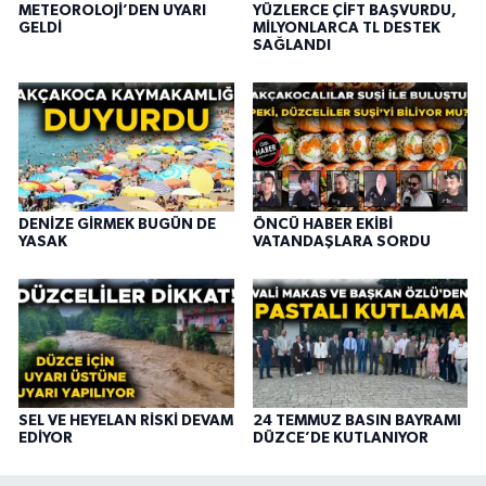
METEOROLOJİ’DEN UYARI
YÜZLERCE ÇİFT BAŞVURDU,
GELDİ
MİLYONLARCA TL DESTEK
SAĞLANDI
DENİZE GİRMEK BUGÜN DE
ÖNCÜ HABER EKİBİ
YASAK
VATANDAŞLARA SORDU
SEL VE HEYELAN RİSKİ DEVAM
24 TEMMUZ BASIN BAYRAMI
EDİYOR
DÜZCE’DE KUTLANIYOR