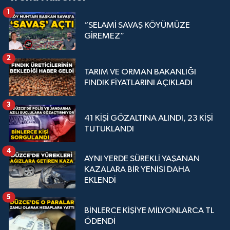
1
“SELAMİ SAVAŞ KÖYÜMÜZE
GİREMEZ”
2
TARIM VE ORMAN BAKANLIĞI
FINDIK FİYATLARINI AÇIKLADI
3
41 KİŞİ GÖZALTINA ALINDI, 23 KİŞİ
TUTUKLANDI
4
AYNI YERDE SÜREKLİ YAŞANAN
KAZALARA BİR YENİSİ DAHA
EKLENDİ
5
BİNLERCE KİŞİYE MİLYONLARCA TL
ÖDENDİ