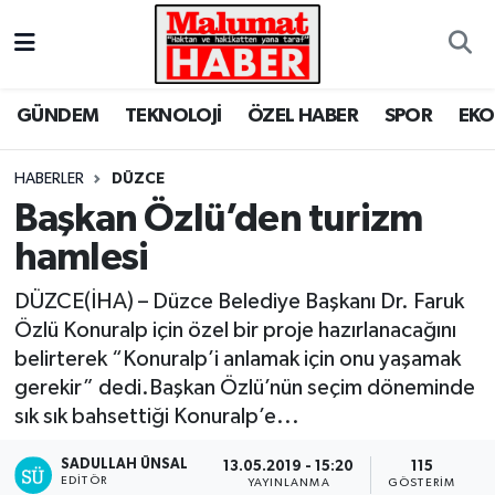
Nöbetçi Eczaneler
GÜNDEM
TEKNOLOJİ
ÖZEL HABER
SPOR
EK
Hava Durumu
HABERLER
DÜZCE
Trafik Durumu
Başkan Özlü’den turizm
hamlesi
Süper Lig Puan Durumu ve Fikstür
DÜZCE(İHA) – Düzce Belediye Başkanı Dr. Faruk
Tüm Manşetler
Özlü Konuralp için özel bir proje hazırlanacağını
belirterek “Konuralp’i anlamak için onu yaşamak
Son Dakika Haberleri
gerekir” dedi.Başkan Özlü’nün seçim döneminde
sık sık bahsettiği Konuralp’e...
Haber Arşivi
SADULLAH ÜNSAL
13.05.2019 - 15:20
115
EDITÖR
YAYINLANMA
GÖSTERIM