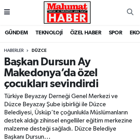
Nöbetçi Eczaneler
GÜNDEM
TEKNOLOJİ
ÖZEL HABER
SPOR
EK
Hava Durumu
HABERLER
DÜZCE
Trafik Durumu
Başkan Dursun Ay
Makedonya’da özel
Süper Lig Puan Durumu ve Fikstür
çocukları sevindirdi
Tüm Manşetler
Türkiye Beyazay Derneği Genel Merkezi ve
Son Dakika Haberleri
Düzce Beyazay Şube işbirliği ile Düzce
Belediyesi, Üsküp’te çoğunlukla Müslümanların
Haber Arşivi
destek aldığı zihinsel engelliler eğitim merkezine
malzeme desteği sağladı. Düzce Belediye
Başkanı Dursun...