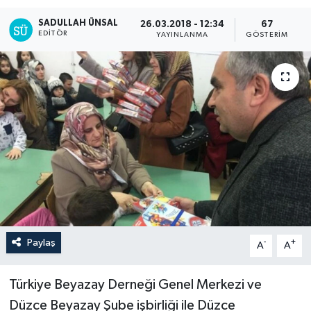
SADULLAH ÜNSAL
26.03.2018 - 12:34
67
EDITÖR
YAYINLANMA
GÖSTERIM
Paylaş
-
+
A
A
Türkiye Beyazay Derneği Genel Merkezi ve
Düzce Beyazay Şube işbirliği ile Düzce