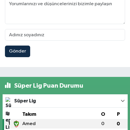
Gönder
Süper Lig Puan Durumu
Süper Lig
#
Takım
O
P
1
Amed
0
0