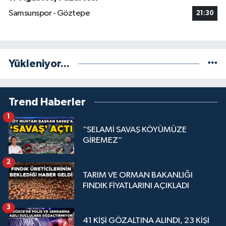
Samsunspor - Göztepe
21:30
Yükleniyor...
Trend Haberler
1
“SELAMİ SAVAŞ KÖYÜMÜZE
GİREMEZ”
2
TARIM VE ORMAN BAKANLIĞI
FINDIK FİYATLARINI AÇIKLADI
3
41 KİŞİ GÖZALTINA ALINDI, 23 KİŞİ