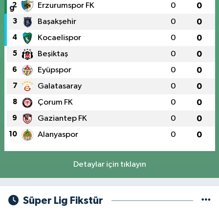
2
Erzurumspor FK
0
0
3
Başakşehir
0
0
4
Kocaelispor
0
0
5
Beşiktaş
0
0
6
Eyüpspor
0
0
7
Galatasaray
0
0
8
Çorum FK
0
0
9
Gaziantep FK
0
0
10
Alanyaspor
0
0
Detaylar için tıklayın
Süper Lig Fikstür