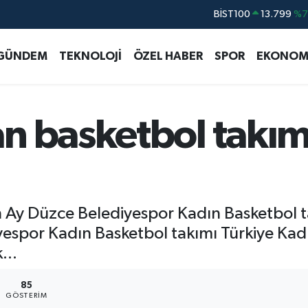
BİST100
13.799
%7
BITCOIN
64.643,95
%0.
GÜNDEM
TEKNOLOJİ
ÖZEL HABER
SPOR
EKONOM
DOLAR
47,6006
%0.
EURO
55,0250
%0.
STERLİN
64,2398
%0
n basketbol takı
GRAM ALTIN
6500.87
%0.
 Ay Düzce Belediyespor Kadın Basketbol 
espor Kadın Basketbol takımı Türkiye Kadın
...
85
GÖSTERIM