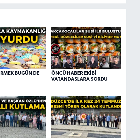
İRMEK BUGÜN DE
ÖNCÜ HABER EKİBİ
VATANDAŞLARA SORDU