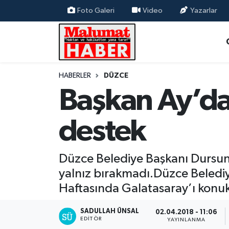
Foto Galeri
Video
Yazarlar
Nöbetçi Eczaneler
Hava Durumu
HABERLER
DÜZCE
Başkan Ay’da
Trafik Durumu
Süper Lig Puan Durumu ve Fikstür
destek
Tüm Manşetler
Düzce Belediye Başkanı Dursun
Son Dakika Haberleri
yalnız bırakmadı.Düzce Belediy
Haftasında Galatasaray’ı konuk
Haber Arşivi
SADULLAH ÜNSAL
02.04.2018 - 11:06
EDITÖR
YAYINLANMA