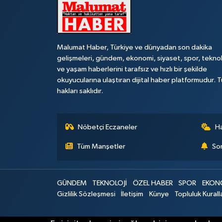
Malumat Haber, Türkiye ve dünyadan son dakika
gelişmeleri, gündem, ekonomi, siyaset, spor, teknol
ve yaşam haberlerini tarafsız ve hızlı bir şekilde
okuyucularına ulaştıran dijital haber platformudur. 
hakları saklıdır.
Nöbetçi Eczaneler
H
Tüm Manşetler
Son
GÜNDEM
TEKNOLOJİ
ÖZEL HABER
SPOR
EKON
Gizlilik Sözleşmesi
İletişim
Künye
Topluluk Kurall