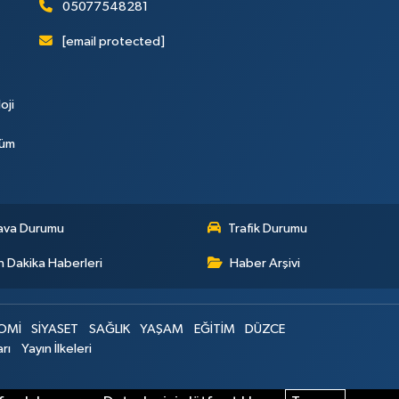
05077548281
[email protected]
oji
Tüm
ava Durumu
Trafik Durumu
 Dakika Haberleri
Haber Arşivi
OMİ
SİYASET
SAĞLIK
YAŞAM
EĞİTİM
DÜZCE
arı
Yayın İlkeleri