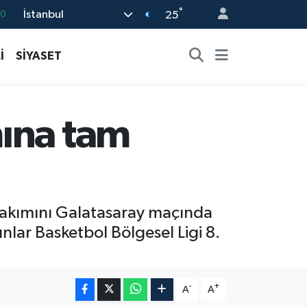
°
İstanbul
0
25
16
İ
SİYASET
06
02
.2
mına tam
12
takımını Galatasaray maçında
lar Basketbol Bölgesel Ligi 8.
-
+
A
A