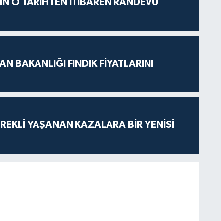
İÇİN O TARİHTEN İTİBAREN RANDEVU
N BAKANLIĞI FINDIK FİYATLARINI
ÜREKLİ YAŞANAN KAZALARA BİR YENİSİ