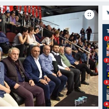
Y
1
2
3
4