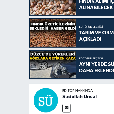
FINDIK ALIMI 
ALINABİLECEK
EDITÖRÜN SEÇTIĞI
TARIM VE ORMA
AÇIKLADI
EDITÖRÜN SEÇTIĞI
AYNI YERDE S
DAHA EKLENDİ
EDITÖR HAKKINDA
Sadullah Ünsal