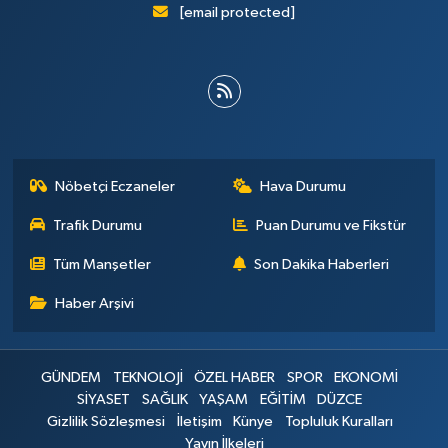
[email protected]
Nöbetçi Eczaneler
Hava Durumu
Trafik Durumu
Puan Durumu ve Fikstür
Tüm Manşetler
Son Dakika Haberleri
Haber Arşivi
GÜNDEM
TEKNOLOJİ
ÖZEL HABER
SPOR
EKONOMİ
SİYASET
SAĞLIK
YAŞAM
EĞİTİM
DÜZCE
Gizlilik Sözleşmesi
İletişim
Künye
Topluluk Kuralları
Yayın İlkeleri