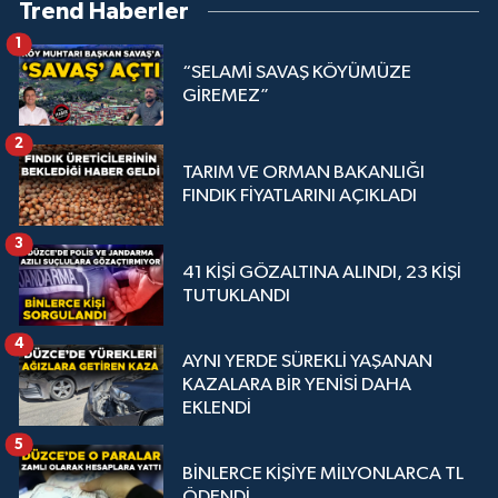
Trend Haberler
1
“SELAMİ SAVAŞ KÖYÜMÜZE
GİREMEZ”
2
TARIM VE ORMAN BAKANLIĞI
FINDIK FİYATLARINI AÇIKLADI
3
41 KİŞİ GÖZALTINA ALINDI, 23 KİŞİ
TUTUKLANDI
4
AYNI YERDE SÜREKLİ YAŞANAN
KAZALARA BİR YENİSİ DAHA
EKLENDİ
5
BİNLERCE KİŞİYE MİLYONLARCA TL
ÖDENDİ