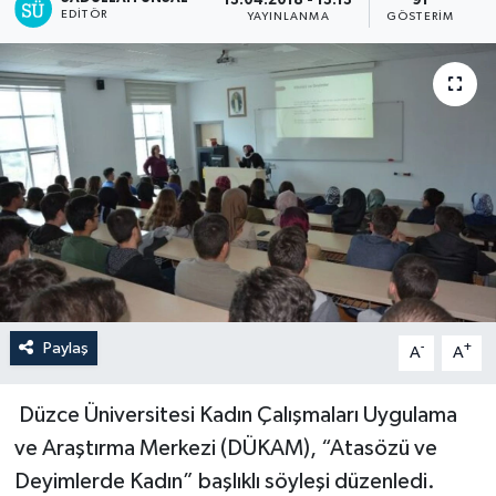
13.04.2018 - 13:13
91
EDITÖR
YAYINLANMA
GÖSTERIM
Paylaş
-
+
A
A
Düzce Üniversitesi Kadın Çalışmaları Uygulama
ve Araştırma Merkezi (DÜKAM), “Atasözü ve
Deyimlerde Kadın” başlıklı söyleşi düzenledi.