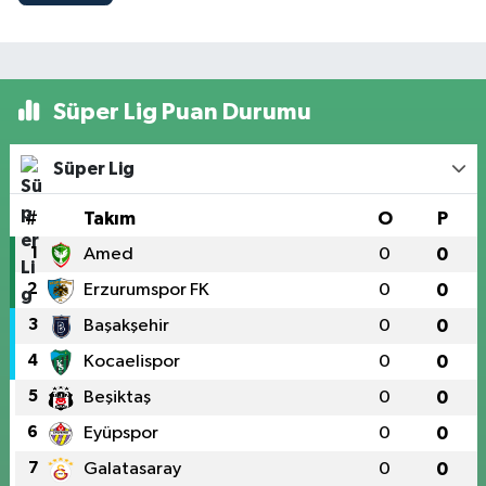
Süper Lig Puan Durumu
Süper Lig
#
Takım
O
P
1
Amed
0
0
2
Erzurumspor FK
0
0
3
Başakşehir
0
0
4
Kocaelispor
0
0
5
Beşiktaş
0
0
6
Eyüpspor
0
0
7
Galatasaray
0
0