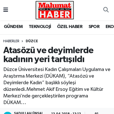
Nöbetçi Eczaneler
GÜNDEM
TEKNOLOJİ
ÖZEL HABER
SPOR
EK
Hava Durumu
HABERLER
DÜZCE
Trafik Durumu
Atasözü ve deyimlerde
kadının yeri tartışıldı
Süper Lig Puan Durumu ve Fikstür
Düzce Üniversitesi Kadın Çalışmaları Uygulama ve
Tüm Manşetler
Araştırma Merkezi (DÜKAM), “Atasözü ve
Deyimlerde Kadın” başlıklı söyleşi
Son Dakika Haberleri
düzenledi.Mehmet Akif Ersoy Eğitim ve Kültür
Merkezi’nde gerçekleştirilen programa
Haber Arşivi
DÜKAM...
SADULLAH ÜNSAL