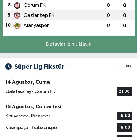
8
Çorum FK
0
0
9
Gaziantep FK
0
0
10
Alanyaspor
0
0
Detaylar için tıklayın
Süper Lig Fikstür
14 Ağustos, Cuma
Galatasaray - Çorum FK
21:30
15 Ağustos, Cumartesi
Konyaspor - Rizespor
19:00
Kasımpaşa - Trabzonspor
19:00