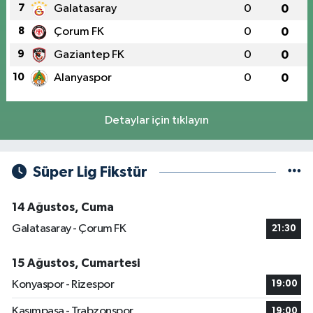
7
Galatasaray
0
0
8
Çorum FK
0
0
9
Gaziantep FK
0
0
10
Alanyaspor
0
0
Detaylar için tıklayın
Süper Lig Fikstür
14 Ağustos, Cuma
Galatasaray - Çorum FK
21:30
15 Ağustos, Cumartesi
Konyaspor - Rizespor
19:00
Kasımpaşa - Trabzonspor
19:00