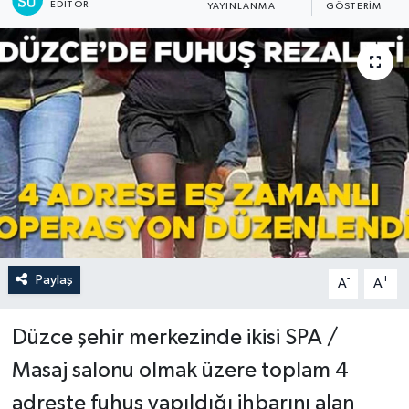
EDITÖR
YAYINLANMA
GÖSTERIM
Paylaş
-
+
A
A
Düzce şehir merkezinde ikisi SPA /
Masaj salonu olmak üzere toplam 4
adreste fuhuş yapıldığı ihbarını alan