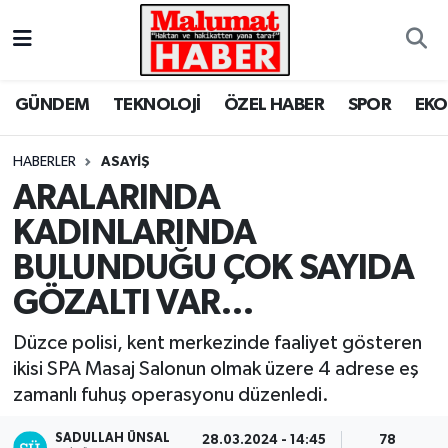
Nöbetçi Eczaneler
GÜNDEM
TEKNOLOJİ
ÖZEL HABER
SPOR
EK
Hava Durumu
HABERLER
ASAYİŞ
Trafik Durumu
ARALARINDA
KADINLARINDA
Süper Lig Puan Durumu ve Fikstür
BULUNDUĞU ÇOK SAYIDA
Tüm Manşetler
GÖZALTI VAR…
Son Dakika Haberleri
Düzce polisi, kent merkezinde faaliyet gösteren
ikisi SPA Masaj Salonun olmak üzere 4 adrese eş
Haber Arşivi
zamanlı fuhuş operasyonu düzenledi.
SADULLAH ÜNSAL
28.03.2024 - 14:45
78