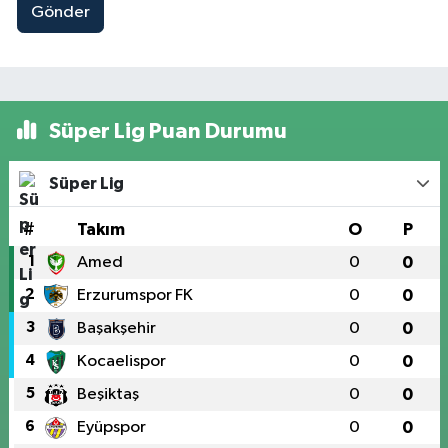
Gönder
Süper Lig Puan Durumu
Süper Lig
#
Takım
O
P
1
Amed
0
0
2
Erzurumspor FK
0
0
3
Başakşehir
0
0
4
Kocaelispor
0
0
5
Beşiktaş
0
0
6
Eyüpspor
0
0