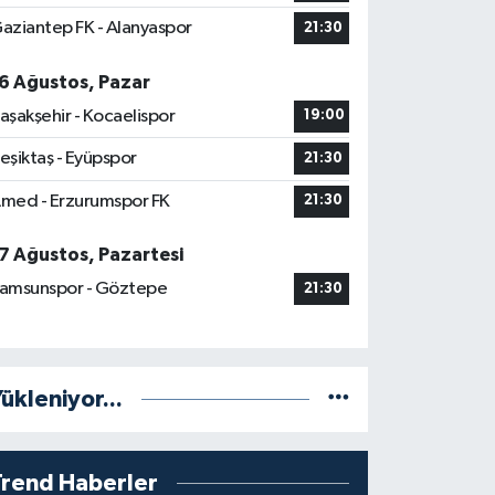
aziantep FK - Alanyaspor
21:30
6 Ağustos, Pazar
aşakşehir - Kocaelispor
19:00
eşiktaş - Eyüpspor
21:30
med - Erzurumspor FK
21:30
7 Ağustos, Pazartesi
amsunspor - Göztepe
21:30
ükleniyor...
Trend Haberler