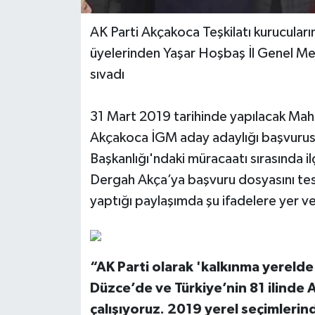
AK Parti Akçakoca Teşkilatı kurucular
üyelerinden Yaşar Hoşbaş İl Genel Mecli
sıvadı
31 Mart 2019 tarihinde yapılacak Maha
Akçakoca İGM aday adaylığı başvurusu
Başkanlığı'ndaki müracaatı sırasında i
Dergah Akça’ya başvuru dosyasını te
yaptığı paylaşımda şu ifadelere yer ve
“AK Parti olarak 'kalkınma yerelde 
Düzce’de ve Türkiye’nin 81 ilinde A
çalışıyoruz. 2019 yerel seçimleri