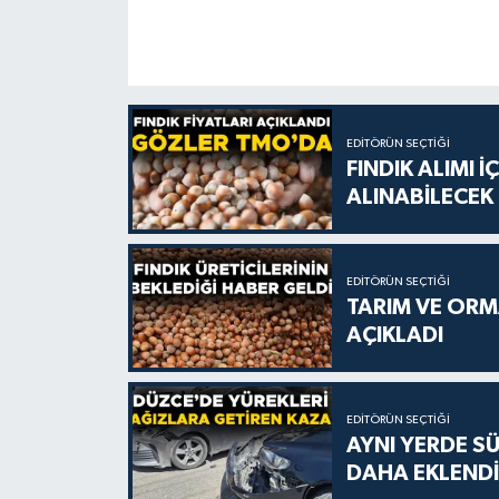
EDITÖRÜN SEÇTIĞI
FINDIK ALIMI 
ALINABİLECEK
EDITÖRÜN SEÇTIĞI
TARIM VE ORMA
AÇIKLADI
EDITÖRÜN SEÇTIĞI
AYNI YERDE S
DAHA EKLENDİ