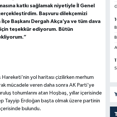
asına katkı sağlamak niyetiyle İl Genel
G
erçekleştirdim. Başvuru dilekçemizi
1
a İlçe Başkanı Dergah Akça’ya ve tüm dava
B
 için teşekkür ediyorum. Bütün
bekliyorum.”
B
A
1
S
 Hareketi'nin yol haritası çizilirken merhum
rak mücadele veren daha sonra AK Parti'ye
ruluş tohumlarını atan Hoşbaş, yıllar içerisinde
Y
 Tayyip Erdoğan başta olmak üzere partinin
r içerisinde bulundu.