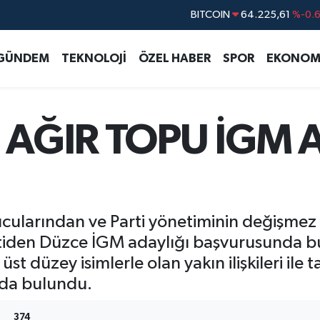
BITCOIN
64.225,61
%-0.
DOLAR
47,7143
%0.
EURO
55,0317
%-0.
GÜNDEM
TEKNOLOJİ
ÖZEL HABER
SPOR
EKONOM
STERLİN
64,2463
%0.
GRAM ALTIN
6510.40
%0.4
 AĞIR TOPU İGM 
BİST100
13.799
%7
rucularından ve Parti yönetiminin değişme
iden Düzce İGM adaylığı başvurusunda bulu
t düzey isimlerle olan yakın ilişkileri ile
nda bulundu.
374