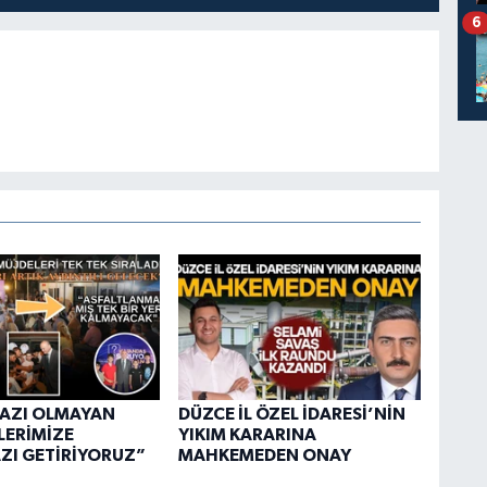
6
AZI OLMAYAN
DÜZCE İL ÖZEL İDARESİ’NİN
LERİMİZE
YIKIM KARARINA
ZI GETİRİYORUZ”
MAHKEMEDEN ONAY