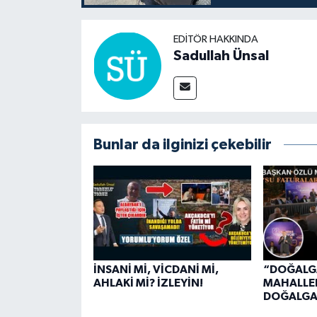
EDITÖR HAKKINDA
Sadullah Ünsal
Bunlar da ilginizi çekebilir
İNSANİ Mİ, VİCDANİ Mİ,
“DOĞALG
AHLAKİ Mİ? İZLEYİN!
MAHALLE
DOĞALGA