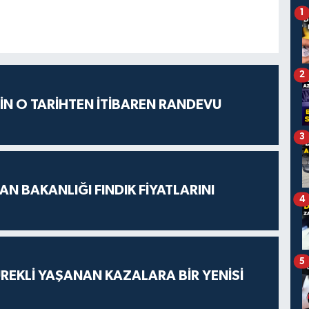
1
2
İÇİN O TARİHTEN İTİBAREN RANDEVU
3
N BAKANLIĞI FINDIK FİYATLARINI
4
5
ÜREKLİ YAŞANAN KAZALARA BİR YENİSİ