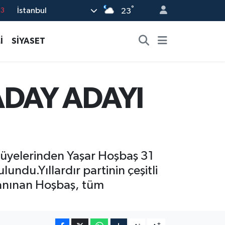
63
°
İstanbul
23
16
02
İ
SİYASET
07
5
ADAY ADAYI
0
z üyelerinden Yaşar Hoşbaş 31
ndu.Yıllardır partinin çeşitli
 tanınan Hoşbaş, tüm
-
+