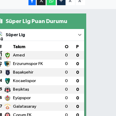
A
A
Süper Lig Puan Durumu
Süper Lig
#
Takım
O
P
1
Amed
0
0
2
Erzurumspor FK
0
0
3
Başakşehir
0
0
4
Kocaelispor
0
0
5
Beşiktaş
0
0
6
Eyüpspor
0
0
7
Galatasaray
0
0
8
Çorum FK
0
0