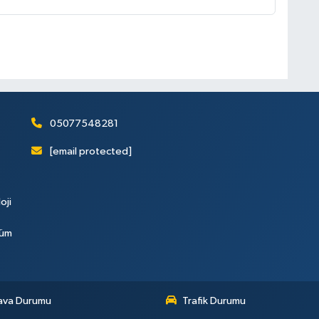
05077548281
[email protected]
oji
Tüm
ava Durumu
Trafik Durumu