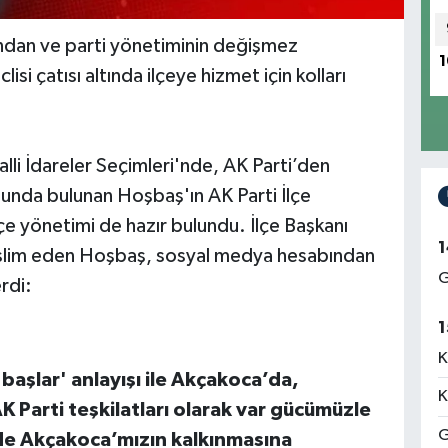
ından ve parti yönetiminin değişmez
1
si çatısı altında ilçeye hizmet için kolları
lli İdareler Seçimleri'nde, AK Parti’den
nda bulunan Hoşbaş'ın AK Parti İlçe
lçe yönetimi de hazır bulundu. İlçe Başkanı
1
slim eden Hoşbaş, sosyal medya hesabından
G
rdi:
1
K
başlar' anlayışı ile Akçakoca’da,
K
K Parti teşkilatları olarak var gücümüzle
G
nde Akçakoca’mızın kalkınmasına