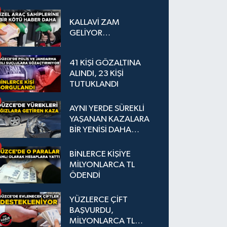
KALLAVİ ZAM
GELİYOR…
41 KİŞİ GÖZALTINA
ALINDI, 23 KİŞİ
TUTUKLANDI
AYNI YERDE SÜREKLİ
YAŞANAN KAZALARA
BİR YENİSİ DAHA
EKLENDİ
BİNLERCE KİŞİYE
MİLYONLARCA TL
ÖDENDİ
YÜZLERCE ÇİFT
BAŞVURDU,
MİLYONLARCA TL