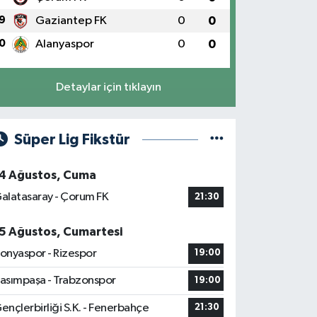
9
Gaziantep FK
0
0
0
Alanyaspor
0
0
Detaylar için tıklayın
Süper Lig Fikstür
4 Ağustos, Cuma
alatasaray - Çorum FK
21:30
5 Ağustos, Cumartesi
onyaspor - Rizespor
19:00
asımpaşa - Trabzonspor
19:00
ençlerbirliği S.K. - Fenerbahçe
21:30