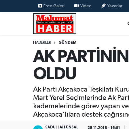
Foto Galeri
Video
Yazarlar
Nöbetçi Eczaneler
Hava Durumu
HABERLER
GÜNDEM
AK PARTİNİN
Trafik Durumu
Süper Lig Puan Durumu ve Fikstür
OLDU
Tüm Manşetler
Ak Parti Akçakoca Teşkilatı Ku
Son Dakika Haberleri
Mart Yerel Seçimlerinde Ak Part
kademelerinde görev yapan ve üs
Haber Arşivi
Akçakoca'lılara destek çağrısı
SADULLAH ÜNSAL
28.11.2018 - 16:51