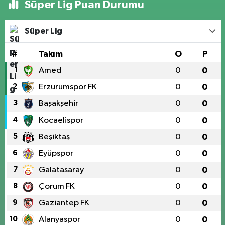
Süper Lig Puan Durumu
Süper Lig
#
Takım
O
P
1
Amed
0
0
2
Erzurumspor FK
0
0
3
Başakşehir
0
0
4
Kocaelispor
0
0
5
Beşiktaş
0
0
6
Eyüpspor
0
0
7
Galatasaray
0
0
8
Çorum FK
0
0
9
Gaziantep FK
0
0
10
Alanyaspor
0
0