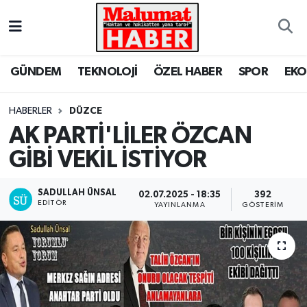
Nöbetçi Eczaneler
GÜNDEM
TEKNOLOJİ
ÖZEL HABER
SPOR
EK
Hava Durumu
HABERLER
DÜZCE
Trafik Durumu
AK PARTİ'LİLER ÖZCAN
GİBİ VEKİL İSTİYOR
Süper Lig Puan Durumu ve Fikstür
Tüm Manşetler
SADULLAH ÜNSAL
02.07.2025 - 18:35
392
EDITÖR
YAYINLANMA
GÖSTERIM
Son Dakika Haberleri
Haber Arşivi