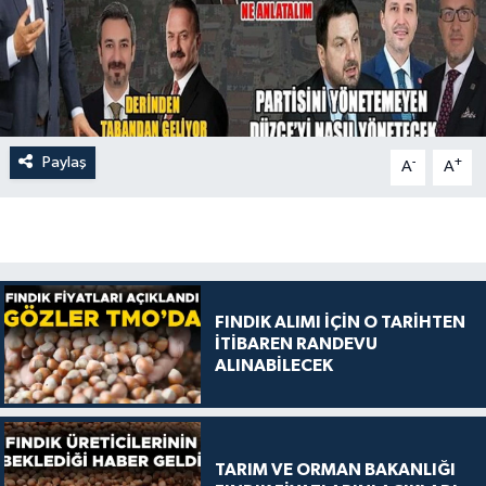
Paylaş
-
+
A
A
FINDIK ALIMI İÇİN O TARİHTEN
İTİBAREN RANDEVU
ALINABİLECEK
TARIM VE ORMAN BAKANLIĞI