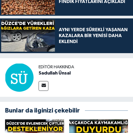
FINDIK FİYATLARINI AÇIKLADI
AYNI YERDE SÜREKLİ YAŞANAN
KAZALARA BİR YENİSİ DAHA
EKLENDİ
EDITÖR HAKKINDA
Sadullah Ünsal
Bunlar da ilginizi çekebilir