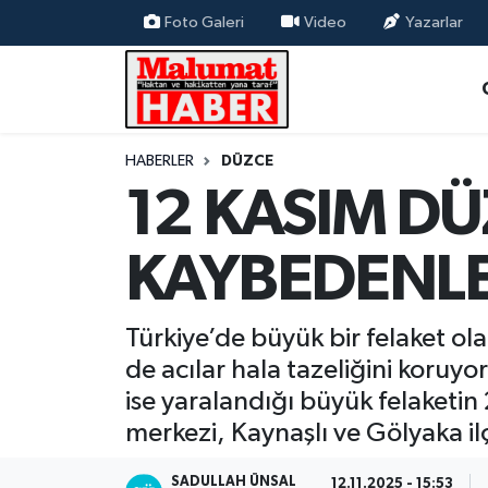
Foto Galeri
Video
Yazarlar
Nöbetçi Eczaneler
Hava Durumu
HABERLER
DÜZCE
12 KASIM D
Trafik Durumu
Süper Lig Puan Durumu ve Fikstür
KAYBEDENLE
Tüm Manşetler
Türkiye’de büyük bir felaket o
Son Dakika Haberleri
de acılar hala tazeliğini koruyo
ise yaralandığı büyük felaketi
Haber Arşivi
merkezi, Kaynaşlı ve Gölyaka 
SADULLAH ÜNSAL
12.11.2025 - 15:53