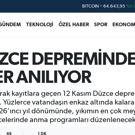
DOLAR
47,6006
%0.
EURO
55,0250
%0.
GÜNDEM
TEKNOLOJİ
ÖZEL HABER
SPOR
EKONOM
STERLİN
64,2398
%0
GRAM ALTIN
6500.87
%0.
BİST100
13.799
%7
ÜZCE DEPREMİNDE
BITCOIN
64.643,95
%0.
R ANILIYOR
larak kayıtlara geçen 12 Kasım Düzce depre
r. Yüzlerce vatandaşın enkaz altında kalarak
n 26’ıncı yıl dönümünde, yıkımın en çok me
ilçelerinde anma programları düzenlenecek
46
1 DK