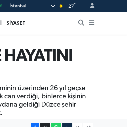
°
İstanbul
06
27
02
İ
SİYASET
.2
12
0
 HAYATINI
16
minin üzerinden 26 yıl geçse
 can verdiği, binlerce kişinin
ydana geldiği Düzce şehir
.
-
+