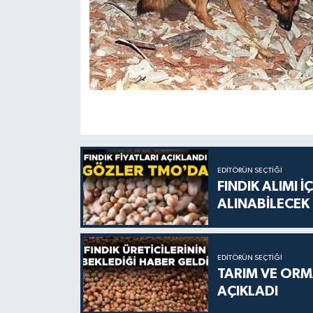
EDITÖRÜN SEÇTIĞI
FINDIK ALIMI 
ALINABİLECEK
EDITÖRÜN SEÇTIĞI
TARIM VE ORMA
AÇIKLADI