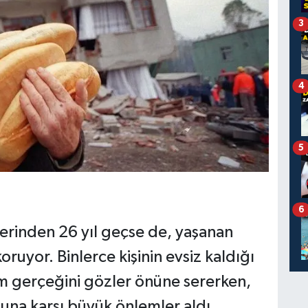
3
4
5
6
rinden 26 yıl geçse de, yaşanan
koruyor. Binlerce kişinin evsiz kaldığı
m gerçeğini gözler önüne sererken,
una karşı büyük önlemler aldı.