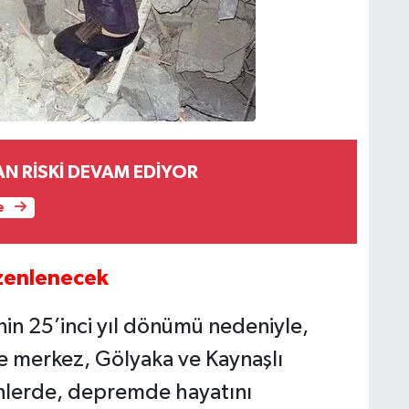
AN RİSKİ DEVAM EDİYOR
e
zenlenecek
n 25’inci yıl dönümü nedeniyle,
e merkez, Gölyaka ve Kaynaşlı
nlerde, depremde hayatını