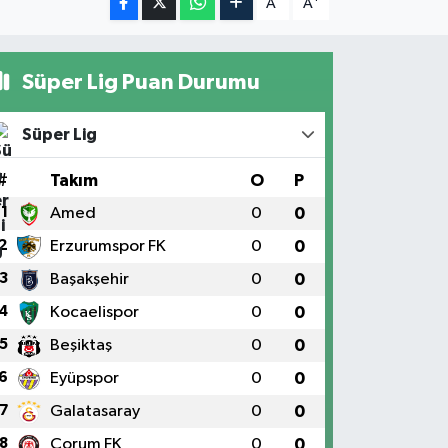
A
A
Süper Lig Puan Durumu
Süper Lig
#
Takım
O
P
1
Amed
0
0
2
Erzurumspor FK
0
0
3
Başakşehir
0
0
4
Kocaelispor
0
0
5
Beşiktaş
0
0
6
Eyüpspor
0
0
7
Galatasaray
0
0
8
Çorum FK
0
0