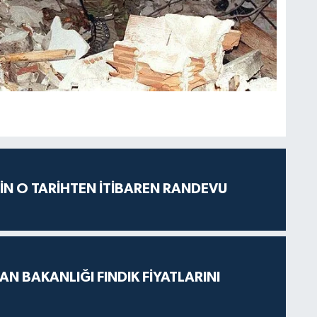
İÇİN O TARİHTEN İTİBAREN RANDEVU
N BAKANLIĞI FINDIK FİYATLARINI