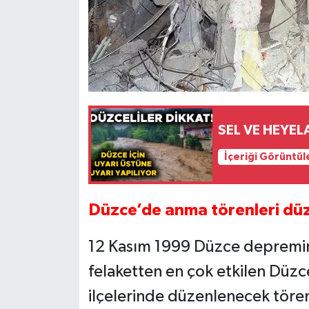
SEL VE HEYEL
İçeriği Görüntül
Düzce’de anma törenleri dü
12 Kasım 1999 Düzce depremini
felaketten en çok etkilen Düzc
ilçelerinde düzenlenecek töre