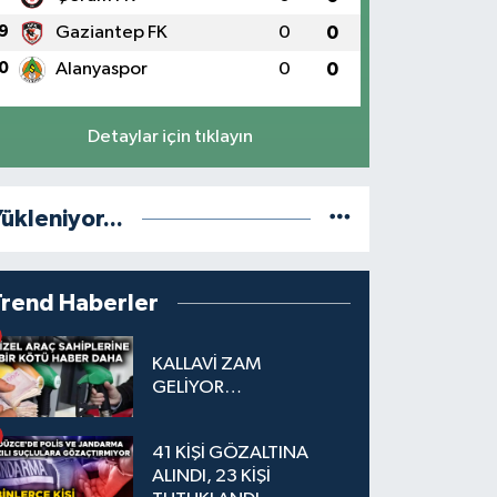
9
Gaziantep FK
0
0
0
Alanyaspor
0
0
Detaylar için tıklayın
ükleniyor...
Trend Haberler
KALLAVİ ZAM
GELİYOR…
41 KİŞİ GÖZALTINA
ALINDI, 23 KİŞİ