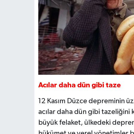
Acılar daha dün gibi taze
12 Kasım Düzce depreminin üze
acılar daha dün gibi tazeliğini 
büyük felaket, ülkedeki depre
hükümet ve yerel yönetimler b