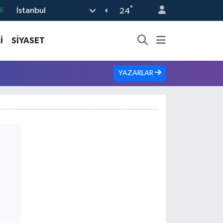
°
İstanbul
6
24
0
İ
SİYASET
8
0
YAZARLAR
2
0
!