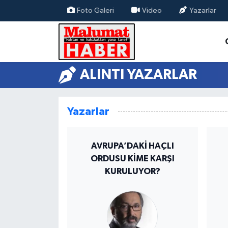
Foto Galeri
Video
Yazarlar
Nöbetçi Eczaneler
Hava Durumu
ALINTI YAZARLAR
Trafik Durumu
Yazarlar
Süper Lig Puan Durumu ve Fikstür
Tüm Manşetler
AVRUPA’DAKİ HAÇLI
ORDUSU KİME KARŞI
Son Dakika Haberleri
KURULUYOR?
Haber Arşivi