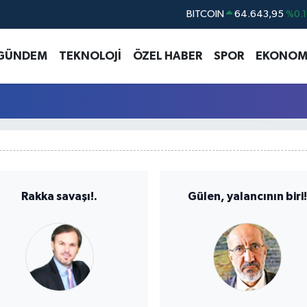
BITCOIN
64.643,95
%0.1
DOLAR
47,6704
%
GÜNDEM
TEKNOLOJİ
ÖZEL HABER
SPOR
EKONOM
EURO
55,0406
%-0.0
STERLİN
64,2143
%
GRAM ALTIN
6500.87
%0.1
BİST100
13.799
%7
Rakka savaşı!.
Gülen, yalancının biri