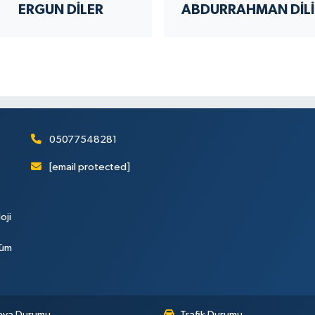
ERGUN DILER
A
05077548281
[email protected]
oji
Tüm
ava Durumu
Trafik Durumu